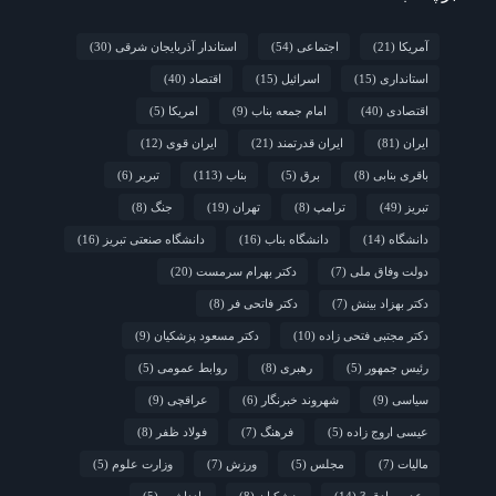
آمریکا
(21)
اجتماعی
(54)
استاندار آذربایجان شرقی
(30)
استانداری
(15)
اسرائیل
(15)
اقتصاد
(40)
اقتصادی
(40)
امام جمعه بناب
(9)
امریکا
(5)
ایران
(81)
ایران قدرتمند
(21)
ایران قوی
(12)
باقری بنابی
(8)
برق
(5)
بناب
(113)
تبریر
(6)
تبریز
(49)
ترامپ
(8)
تهران
(19)
جنگ
(8)
دانشگاه
(14)
دانشگاه بناب
(16)
دانشگاه صنعتی تبریز
(16)
دولت وفاق ملی
(7)
دکتر بهرام سرمست
(20)
دکتر بهزاد بینش
(7)
دکتر فاتحی فر
(8)
دکتر مجتبی فتحی زاده
(10)
دکتر مسعود پزشکیان
(9)
رئیس جمهور
(5)
رهبری
(8)
روابط عمومی
(5)
سیاسی
(9)
شهروند خبرنگار
(6)
عراقچی
(9)
عیسی اروج زاده
(5)
فرهنگ
(7)
فولاد ظفر
(8)
مالیات
(7)
مجلس
(5)
ورزش
(7)
وزارت علوم
(5)