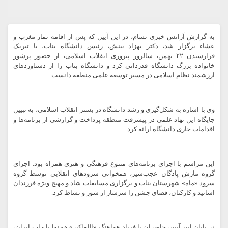
به گزارش آژانس خبری نسام،
در این آیین که پس از اقامه نماز مغرب و
عشاء برگزار شد، دکتر بهزاد بینش، رئیس دانشگاه بناب، با تبریک
فرارسیدن ۲۲ بهمن، سالروز پیروزی انقلاب اسلامی، از حضور پرشور
خانواده بزرگ دانشگاه قدردانی کرد و دانشگاه بناب را از دستاوردهای
ارزشمند نظام اسلامی در مسیر توسعه علمی منطقه دانست.
وی با اشاره به شکل‌گیری و رشد دانشگاه در بستر انقلاب اسلامی، به تبیین
جایگاه این نهاد علمی در پیشرفت منطقه پرداخت و گزارشی از برنامه‌ها و
اقدامات جاری دانشگاه ارائه کرد.
این مراسم با اجرای برنامه‌های متنوع فرهنگی و هنری همراه بود. اجرای
گروه مارش پادگان عجب‌شیر، همخوانی سرودهای انقلابی توسط گروه
سرود «ماه» شهرستان بناب و برگزاری مسابقات شاد و مهیج ویژه فرزندان
اساتید و کارکنان، فضای جشن را سرشار از شور و نشاط کرد.
در پایان این آیین، حاضران با فریاد هماهنگ «الله‌اکبر» هم‌نوا با ملت ایران،