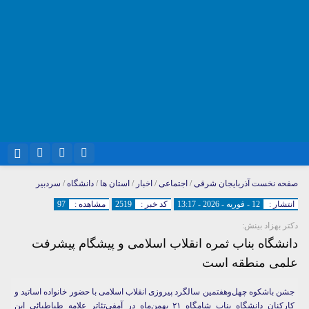
نام کاربری یا نشانی ایمیل
اینستاگرام
تلگرام
صفحه نخست
آذربایجان شرقی
/
اجتماعی
/
اخبار
/
استان ها
/
دانشگاه
/
سردبیر
انتشار :
12 - فوریه - 2026 - 13:17
کد خبر :
2519
مشاهده :
97
سروش
ایتا
دکتر بهزاد بینش:
رمز عبور
آپارات
واتساپ
دانشگاه بناب ثمره انقلاب اسلامی و پیشگام پیشرفت
علمی منطقه است
مرا به خاطر بسپار
جشن باشکوه چهل‌وهفتمین سالگرد پیروزی انقلاب اسلامی با حضور خانواده اساتید و
کارکنان دانشگاه بناب شامگاه ۲۱ بهمن‌ماه در آمفی‌تئاتر علامه طباطبائی این