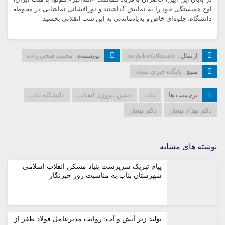
اوج همبستگی خود را به نمایش گذاشتند و نورافشانی تماشایی در محوطه
دانشگاه، جلوه‌ای خاص و به‌یادماندنی به این شب انقلابی بخشید.
ارسال :
mojtaba fathizade
نویسنده :
مجتبی فتحی زاده
منبع :
پایگاه خبری نسام
برچسب ها
بناب
جشن پیروزی انقلاب
دانشگاه بناب
دکتر بهزاد بینش
دکتر بینش
نوشته های مشابه
پیام تبریک سرپرست بنیاد مسکن انقلاب اسلامی
شهرستان بناب به مناسبت روز خبرنگار
تولید زیر آتش و آب؛ روایت مدیرعامل فولاد ظفر از