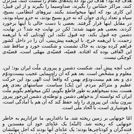
هدف چه بود؟ هدف این بود که پایه‌های نظام را سست کنند، متزلزل
کنند، مراکز حسّاس را بگیرند، صداوسیما را بگیرند و از این قبیل؛
این کاری بود که اینها میخواستند بکنند. نیروهای انتظامی، بسیج،
سپاه و تعداد زیادی جوان که نه جزو بسیج بودند، نه جزو سپاه بودند،
در مقابل اینها قرار گرفتند. بعضی با دست خالی با اینها برخورد
کردند، بعضی هم شهید شدند؛ لکن در نهایت چه شد؟ در نهایت،
دشمن چه قبول بکند، چه قبول نکند، این کودتایی که با این‌همه
زحمت، با این‌همه خرج، با این‌همه پیش‌بینی، آن را در داخل کشور
فراهم کرده بودند، به خاک نشست و شکست خورد و ساقط شد.
این اتّفاقی بوده که افتاده. قضیّه، قضیّه‌ی مهمّی است، قضیّه‌ی‌
کوچکی نیست.
خب آنچه پیش آمد، شکست دشمن و پیروزی ملّت ایران بود؛ این،
معلوم و مشخّص است. بعد هم که آن راه‌پیمایی عجیب بیست‌ودوّم
دی و بعد هم بیست‌ودوّم بهمن که واقعاً آیت الهی بود این حرکت
عظیم و متراکم مردم. این [یک] سیاست. سیاستهای بعدی هم
هست.‌ بنده نمیخواهم به طور قاطع بگویم، لکن میخواهم بگویم ملّت
ایران که توانسته از بدخواهی دشمن و‌ توطئه‌ی دشمن این‌جور پیروز
بیرون بیاید، این پیروزی را باید حفظ کند که آن هم با آمادگی است،
با هوشیاری است، با اتّحاد ملّی است.
امّا خونهایی بر زمین ریخته شد. ما داغداریم، ما عزاداریم به خاطر
خونهایی که ریخته شد. [البتّه] یک عدّه‌ای خودِ آن مفسدین و
فتنه‌گران و کودتاچی‌ها بودند؛ یک عدّه‌ای آنها بودند که اجل مهلتشان