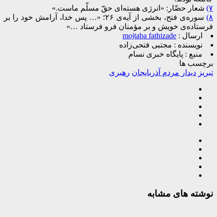
(۷
شعار حضّار: «انرژی هسته‌ای حقّ مسلّم ماست.»
(۸
سوره‌ی فتح، بخشی از آیه‌ی ۲۶؛ «… پس خدا، آرامش خود را بر
فرستاده‌ی خویش و بر مؤمنان فرو فرستاد …»
ارسال :
mojtaba fathizade
نویسنده :
مجتبی فتحی‌زاده
منبع :
پایگاه خبری نسام
برچسب ها
تبریز
دیدار مردم آذربایجان
رهبری
نوشته های مشابه