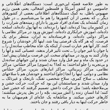
به طور خلاصه قضیّه این‌جوری است: دستگاه‌های اطّلاعاتی و
جاسوسیِ دو کشورِ آمریکا و فلسطین اشغالی، یعنی همین رژیم
صهیونیِ باطل، به کمک دستگاه‌های اطّلاعاتی بعضی از کشورهای
دیگر ــ که بعضی از آن کشورها را هم ما می‌شناسیم ــ در طول
زمان گشته‌اند یک تعدادی افراد شرور یا دارای زمینه‌های شرارت را
در کشورمان پیدا کرده‌اند، اینها را برده‌اند، به آنها پول داده‌اند، اسلحه
داده‌اند، آموزشِ خرابکاری داده‌اند،‌ آموزشِ ورود در مراکز نظامی یا
مراکز دولتی داده‌اند، و فرستاده‌اند به ایران، منتظر برای یک
فرصت، که هر گاه یک فرصتی پیدا شد، اینها کار خودشان را شروع
کنند. کار آنها هم عبارت است از اینکه یک عدّه مخاطبِ ساده‌دل را ــ
یا جوان یا غیر جوان را ــ تحت تأثیر قرار بدهند،‌ عصبانی کنند و آنها را
وادار کنند به ورود در میدانهای سخت. این فرصت برایشان پیش آمد؛
در حدود یک ماه و نیم قبل وارد میدان شدند و این جوانهای ساده‌دل
و بی‌تجربه را جلو انداختند؛ به کجا؟ به [سوی] مراکز حسّاس: مراکز
نظامی، مراکز زیربنائی،‌ مراکز انبارهای بنزین،‌ مراکز حسّاس
نظامی و دولتی. اینها را آنجا [جلو] انداختند و خودشان هم با سلاحهای
مختلف ــ سلاح کمری، سلاح شخصی،‌ تفنگ، نارنجک و غیرذلک ــ
وارد میدان شدند و سیاستشان این بود که حرکت، حرکت خشن و
بی‌ملاحظه باشد؛ مثل حرکت داعش. تصمیم گرفتند که خشن عمل
کنند؛ لذا انسانِ زنده را آتش میزنند، بچّه‌ را در بغل پدرش میکُشند؛
کارهای خشن میکنند. و متأسّفانه یک عدّه‌ای از هم‌میهنان ما به
خاطر حرکت اینها به دیار باقی رفتند و جان باختند.