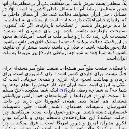
یک منطقی پشت سرش باشد؛ بی‌منطقند. یکی از بی‌منطقی‌های آنها
همین مسئله‌ی ارتباط آنها با مسائل داخلی کشور ما است. اوّلاً در
مسائل داخلی ایران میخواهند دخالت کنند. یکی از مسائل داخلی ما
که برایمان خیلی اهمّیّت دارد، عبارت است از مسئله‌ی تسلیحات ما.
ما باید برخوردار باشیم از تسلیحات بازدارنده. اگر یک کشوری
تسلیحات بازدارنده نداشته باشد، زیر پای دشمنان لِه میشود.
تسلیحات بازدارنده یکی از واجبات ملّت ما است. آمریکایی‌ها بیخود
در این قضیّه دخالت میکنند که «شما موشک فلان‌جور داشته باشید،
فلان‌جور نداشته باشید؛ تا فلان بُرد داشته باشید، بیشتر از آن نداشته
باشید»! به شما چه؟ به شما چه ارتباطی دارد؟ [این] مربوط به ملّت
ایران است.
یا قضیّه‌ی صنعت صلح‌آمیز هسته‌ای. صنعت صلح‌آمیز هسته‌ای برای
جنگ نیست، برای اداره‌ی کشور است؛ برای کشاورزی است، برای
درمان و بهداشت است، برای انرژی و همه‌ی چیزهایی است که
متّکی به انرژی است. ملّت ایران دارد کار خودش را انجام میدهد؛ به
شما چه؟ به شما چه ربطی دارد؟
(۷)
اینکه شما میگویید «حقّ مسلّم
ما است»، این در قراردادها و آئین‌نامه‌های خود آژانس بین‌المللی
هسته‌ای هم آمده؛ یعنی همه‌ی کشورها حق دارند در داخل
کشورشان تأسیسات هسته‌ای داشته باشند، حتّی تأسیسات
غنی‌سازی داشته باشند. این جزو حقوق ملّت است. آمریکایی‌ها چرا
دخالت میکنند؟ این نشان‌دهنده‌ی نامنظّم بودن و نامرتّب بودنِ
فکریِ مدیران امروز و دیروز آمریکا است ــ فرق نمیکند ــ چرا
دخالت میکنند؟ حالا عجیب‌ترش این است که دخالت میکنند،