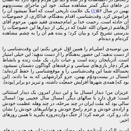
در جاهای دیگر کمتر مشاهده میکند. خود این ماجرای بیست‌ونهم
بهمن در سال ۵۶
(۱)
یک علامت تاریخی است که اصلاً نمیشود آن را
فراموش کرد. وقت‌شناسی، اقدام به‌هنگام، فداکاری، از خصوصیّات
آن حادثه است. رحمت خدا بر امام‌جمعه‌ی فقید شهر، مرحوم آقای
آل‌هاشم (رضوان الله علیه) که در یکی از دیدارها این خصوصیّات را
بدرستی تشریح کرد و بیان کرد؛ و بنده هم آن را به چشم مشاهده
کرده‌ام و دیده‌ام.
من توصیه‌ی اصلی‌ام را همین اوّل عرض بکنم: این وقت‌شناسی را
از دست ندهید؛ این حضور به‌هنگام را از دست ندهید؛ این خیلی امتیاز
است. آذربایجان زنده است و حیات دارد. یک ملّت زنده و بانشاط
هرگز دچار بازی‌های سیاسی و ترفندهای گوناگون دشمنان نمیشود.
بحمدالله شما این وقت‌شناسی را و موقع‌شناسی را حفظ کرده‌اید؛
امسال در بیست‌ودوّم بهمن، جزو گزارشهایی که به ما دادند، [این
بود که] همه‌ی شهرها افزایش جمعیّت داشته، و تبریز دو برابر [بوده].
عزیزان من! دیدار امسال ما و این دیدار امروز، یک دیدار استثنائی
است؛ فرق دارد با سالهای دیگر. امسال سال عجیبی بود؛ امسال
سالی بود که ملّت ایران در چند مرحله، در چند وهله عظمت خودش
و اراده‌ی خودش و عزم راسخ خودش و توانایی‌های خودش را نشان
داد، رو کرد، عرضه کرد؛ از جنگ دوازده‌روزه بگیرید تا همین روزهای
اخیر.
امروز البتّه در آستانه‌ی ماه رمضان هم هستیم؛ این هم جزو روزهای