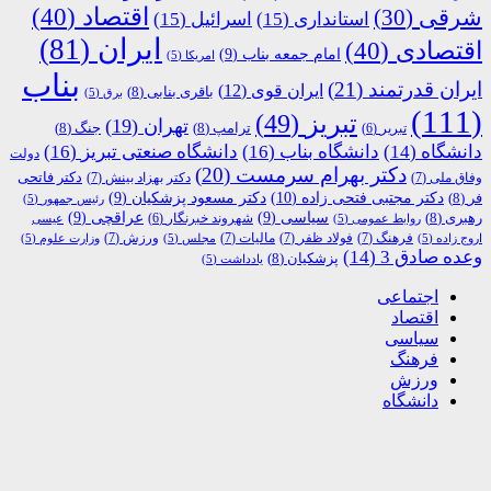
اقتصاد
(40)
شرقی
(30)
استانداری
(15)
اسرائیل
(15)
ایران
(81)
اقتصادی
(40)
امام جمعه بناب
(9)
امریکا
(5)
بناب
ایران قدرتمند
(21)
ایران قوی
(12)
باقری بنابی
(8)
برق
(5)
(111)
تبریز
(49)
تهران
(19)
ترامپ
(8)
جنگ
(8)
تبریر
(6)
دانشگاه
(14)
دانشگاه بناب
(16)
دانشگاه صنعتی تبریز
(16)
دولت
دکتر بهرام سرمست
(20)
دکتر فاتحی
وفاق ملی
(7)
دکتر بهزاد بینش
(7)
دکتر مجتبی فتحی زاده
(10)
فر
(8)
دکتر مسعود پزشکیان
(9)
رئیس جمهور
(5)
رهبری
(8)
سیاسی
(9)
عراقچی
(9)
شهروند خبرنگار
(6)
روابط عمومی
(5)
عیسی
فرهنگ
(7)
فولاد ظفر
(7)
مالیات
(7)
ورزش
(7)
اروج زاده
(5)
مجلس
(5)
وزارت علوم
(5)
وعده صادق 3
(14)
پزشکیان
(8)
یادداشت
(5)
اجتماعی
اقتصاد
سیاسی
فرهنگ
ورزش
دانشگاه