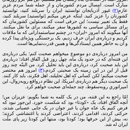
مبارک است. امسال مردم کشورمان و از جمله شما مردم عزیزِ
عازمِ
(۲)
غیور آذربایجان توانستید ایران را سربلند کنید، توانستید
کشورتان را عزیز کنید. اینکه عرض میکنم [توانستید] سربلند کنید،
فقط یک تعبیر نیست؛ این حرفی است که مسئولین کشورمان که
برای مسائل سیاسی به کشورها سفر میکنند، برای ما نقل میکنند.
آنها میگویند که امروز «ایران» در چشم سیاستمدارانی که ما ملاقات
کردیم و درباره‌ی ایران حرف زدیم، یک برجستگی ویژه‌ای پیدا کرده
و آن به خاطر همین ایستادگی‌ها و همین قدرت‌نمایی‌ها است.
من امروز درباره‌ی دو موضوع میخواهم صحبت کنم؛ یکی درباره‌ی
این فتنه‌ای که در حدود یک ماه، چهل روز قبل اتّفاق افتاد؛ درباره‌ی
این باید صحبت کرد، درباره‌ی این باید تحلیل کرد. من البتّه چند روز
قبل از این در این زمینه یک صحبتی کردم،
(۳)
امروز هم مختصر
صحبت میکنم؛ لکن کسانی که اهل تحلیلند، اهل فکرند، باید کار کنند.
یک صحبت دیگر هم درباره‌ی آمریکا، این نظامِ درواقع روبه‌زوال، این
امپراتوریِ روبه‌سقوط، چند جمله‌ای صحبت خواهم کرد.
امّا راجع به این فتنه، من در یک کلمه به شما بگویم: عزیزان من!
آنچه اتّفاق افتاد، یک «کودتا» بود که شکست خورد. این‌جور نبود که
فرض کنیم یک عدّه جوان یا غیر جوان در یک جایی عصبانی شدند،
حرکتی کردند، اقدامی کردند، اعتراضی کردند یا اغتشاشی کردند؛
نه، بیش از این حرفها بود؛ کودتا بود، منتها این کودتا زیر پای ملّت
ایران له شد.