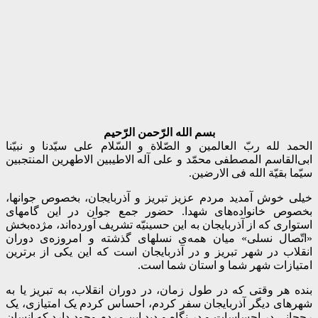
بسم الله الرّحمن الرّحیم
الحمد لله ربّ العالمین و الصّلاة و السّلام علی سیّدنا و نبیّنا
ابی‌القاسم المصطفی محمّد و علی آله الاطیبین الاطهرین المنتجبین
سیّما بقیّة الله فی الارضین.
خیلی خوش آمدید مردم عزیز تبریز و آذربایجان، بخصوص جوانها،
بخصوص خانواده‌های شهدا. حضور جمع جوان در این گامهای
استواری که از آذربایجان به این حسینیّه تشریف آورده‌اند، مژده‌بخش
«اتّصال نسلی» میان همه‌ی نسلهای گذشته و امروزه‌ی دوران
انقلاب در شهر تبریز و در آذربایجان است که این یکی از برترین
امتیازات شهر شما و استان شما است.
بنده هر وقتی که در طول زمان، در دوران انقلاب، به تبریز یا به
شهرهای دیگر آذربایجان سفر کردم، احساس کردم یک امتیازی، یک
رجحانی در احساسات و در نگاه و دید این مردم وجود دارد که انسان