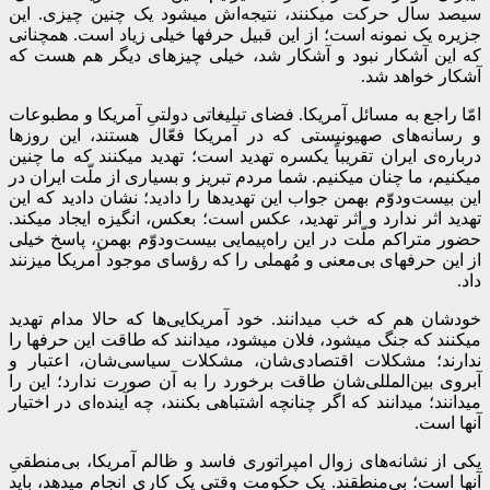
سیصد سال حرکت میکنند، نتیجه‌اش میشود یک چنین چیزی. این
جزیره یک نمونه است؛ از این قبیل حرفها خیلی زیاد است. همچنانی
که این آشکار نبود و آشکار شد، خیلی چیزهای دیگر هم هست که
آشکار خواهد شد.
امّا راجع به مسائل آمریکا. فضای تبلیغاتی دولتیِ آمریکا و مطبوعات
و رسانه‌های صهیونیستی که در آمریکا فعّال هستند، این روزها
درباره‌ی ایران تقریباً یکسره تهدید است؛ تهدید میکنند که ما چنین
میکنیم، ما چنان میکنیم. شما مردم تبریز و بسیاری از ملّت ایران در
این بیست‌ودوّم بهمن جواب این تهدیدها را دادید؛ نشان دادید که این
تهدید اثر ندارد و اثر تهدید، عکس است؛ بعکس، انگیزه ایجاد میکند.
حضور متراکم ملّت در این راه‌پیمایی بیست‌ودوّم بهمن، پاسخ خیلی
از این حرفهای بی‌معنی و مُهملی را که رؤسای موجود آمریکا میزنند
داد.
خودشان هم که خب میدانند. خود آمریکایی‌ها که حالا مدام تهدید
میکنند که جنگ میشود، فلان میشود، میدانند که طاقت این حرفها را
ندارند؛ مشکلات اقتصادی‌شان، مشکلات سیاسی‌شان، اعتبار و
آبروی بین‌المللی‌شان طاقت برخورد را به آن صورت ندارد؛ این را
میدانند؛ میدانند که اگر چنانچه اشتباهی بکنند، چه آینده‌ای در اختیار
آنها است.
یکی از نشانه‌های زوال امپراتوری فاسد و ظالم آمریکا، بی‌منطقیِ
آنها است؛ بی‌منطقند. یک حکومت وقتی یک کاری انجام میدهد، باید