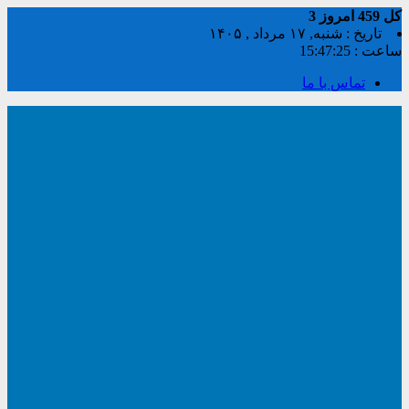
کل
459
امروز
3
تاریخ : شنبه, ۱۷ مرداد , ۱۴۰۵
ساعت :
15:47:26
تماس با ما