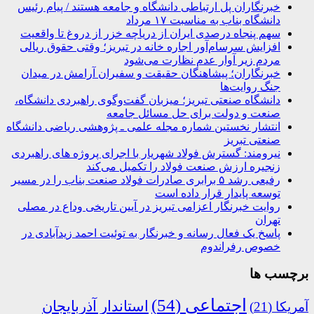
خبرنگاران پل ارتباطی دانشگاه و جامعه هستند / پیام رئیس
دانشگاه بناب به مناسبت ۱۷ مرداد
سهم پنجاه درصدی ایران از دریاچه خزر از دروغ تا واقعیت
افزایش سرسام‌آور اجاره خانه در تبریز؛ وقتی حقوق ریالی
مردم زیر آوار عدم نظارت می‌شود
خبرنگاران؛ پیشاهنگان حقیقت و سفیران آرامش در میدان
جنگ روایت‌ها
دانشگاه صنعتی تبریز؛ میزبان گفت‌وگوی راهبردی دانشگاه،
صنعت و دولت برای حل مسائل جامعه
انتشار نخستین شماره مجله علمی ـ پژوهشی ریاضی دانشگاه
صنعتی تبریز
نیرومند: گسترش فولاد شهریار با اجرای پروژه های راهبردی
زنجیره ارزش صنعت فولاد را تکمیل می‌کند
رفیعی رشد ۵ برابری صادرات فولاد صنعت بناب را در مسیر
توسعه پایدار قرار داده است
روایت خبرنگار اعزامی تبریز در آیین تاریخی وداع در مصلی
تهران
پاسخ یک فعال رسانه و خبرنگار به توئیت احمد زیدآبادی در
خصوص رفراندوم
برچسب ها
اجتماعی
(54)
استاندار آذربایجان
آمریکا
(21)