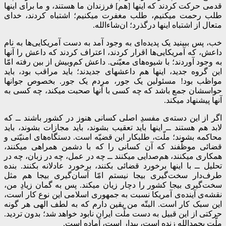
قدمی حرکت کردند که اینها [هم] فرزندان ما هستند، و ما برای اینها
طلب رحمت میکنیم، طلب مغفرت میکنیم؛ اشتباه کردند، خدای
متعال از اشتباه اینها درگذرد؛ ان‌شاءالله.
خب، پس ببینید یک پدیده‌ای به وجود آمد به دست آمریکایی‌ها به نام
داعش، که آمریکایی‌ها اقرار کردند، اعتراف کردند که داعش را آنها
به وجود آوردند؛ با شیوه‌های معیّنی. داعش کم‌وبیش از بین رفته امّا
این گروه جدید، اینها هم داعشهای جدیدند؛ باید مراقب بود، باید
مواظب بود! مسئولین یک جور، مردم یک جور. بخصوص جوانها
حواسشان جمع باشد که چه کسی با آنها صحبت میکند، چه کسی به
آنها پیشنهاد میکند.
اگر از این دسته‌ی مفسدِ اصلی کسانی هنوز در کشور باشند ــ که
لابد هم هستند ــ اینها باید تعقیب بشوند، باید مجازات بشوند، باید
محاکمه بشوند؛ ملّت، طلبکار این قضیّه است. دستگاه‌های امنیّتی و
قضائی موظّفند که آن کسانی را که با دشمن همراهی میکنند،
همکاری میکنند، هم‌صدایی میکنند ــ چه در عمل، چه در زبان، چه در
تحلیل ــ با اینها برخورد قضائی بکنند، برخورد عادلانه بکنند. بنده
طرف‌دار سخت‌گیری بیجا نیستم امّا آسان‌گیری بیجا هم مثل
سخت‌گیری بیجا کشور را دچار زیان میکند. پس به گمان زیادِ من،
نقشه‌ی آینده‌ی آمریکا نسبت به جمهوری اسلامی این نوع کار است،
این سبک کار است. البتّه من یقین دارم که به لطف الهی هر گونه
حرکتی از این قبیل به دست ملّت ایران نابود خواهد شد؛ بدون تردید.
ملّت بحمدالله زنده است، بیدار است، آماده است.