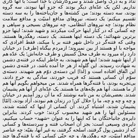
نداد و به درک واصل شدند و سروکارشان با خدا است؛ با آنها کاری
نداریم. لکن یک عدّه‌ای دیگر بودند که جزو آنها نبودند، سه گروه
بودند، سه دسته بودند؛ من کشته‌ها و جان‌باخته‌ها را به سه دسته
تقسیم میکنم: یک دسته، نیروهای مدافع امنیّت و مدافع سلامت
نظام بودند؛ چه نیروهای انتظامی، چه نیروهای بسیجی و سپاهی و
چه کسانی که در کنار اینها حرکت میکردند و شهید شدند؛ اینها جزو
برترین شهدائند؛ یک دسته اینها هستند. یک دسته، رهگذرها هستند.
وقتی که فتنه‌گر در داخل شهر فتنه بر پا میکند، فقط افرادی که
مواجه با او هستند از بین نمیروند؛ ازمردم بیگناه [طرف] در خیابان
دارد راه میرود به طرف محلّ کسبش و طرف خانه‌اش؛ یک عدّه هم
از اینها شهید شدند؛ اینها هم شهیدند، به خاطر اینکه در فتنه‌ی دشمن
به شهادت رسیدند. این گلوله از هر جا آمده باشد، در فتنه‌ی دشمن
این اتّفاق افتاده است و [لذا] این دسته‌ی دوّم هم شهیدند. دسته‌ی
سوّم آن کسانی هستند که فریب خوردند، سادگی به خرج دادند،
بی‌تجربه بودند، با فتنه‌گرها همراه شدند. من میخواهم بگویم آنها هم
از ما هستند، آنها هم بچّه‌های ما هستند. یک عدّه‌ای از آنها هم پشیمان
شدند. بعضی‌شان به من نامه نوشتند که ما آن روز آمدیم در خیابان
و چه و چه و چه، ما را حلال کن! در زندان هم نبودند، آزاد بودند، [امّا]
پشیمان شدند، اشتباه کردند. آن کسانی از اینها که کشته شدند،
مسئولین آنها را هم شهید محسوب کردند؛ خوب کردند. بنابراین
دایره‌ی جانباختگان ما که اینها را به عنوان «شهید» حساب میکنیم،
دایره‌ی وسیعی است: بجز آن اصحاب فتنه و سردسته‌ها و کسانی
که از دشمن پول گرفتند، اسلحه گرفتند، به غیر آنها، بقیّه: چه عناصر
مدافع امنیّت، چه رهگذرها، و چه حتّی کسانی که با فتنه‌گرها چند