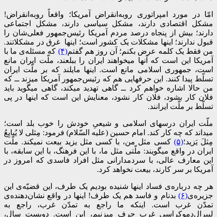
امّا در مورد امپراتوری روبه‌انقراض آمریکا
؛
واقعاً روبه‌انقراض!
مشکل اقتصادی دارند، مشکل سیاسی دارند، مشکل اجتماعی
دارند؛ بیش از پنجاه درصد مردم آمریکا رئیس‌جمهور فعلی‌شان را
قبول ندارند؛ اینها مشکلات یک کشور است؛ اینها غرق در مشکلاتند.
من فقط یک کلمه عرض بکنم؛ آن روز هم گفتم
(۴)
که مسئله‌ی ما با
آمریکا این است که آنها میخواهند ایران را ببلعند، ملّت ایران مانع
است، جمهوری اسلامی مانع است. اینها مایلند که بر ملّت ایران
تسلّط پیدا کنند. این حرفهایی هم که رئیس‌جمهور آمریکا میزند ــ که
من حالا اشاره خواهم کرد ــ گاهی تهدید میکند، گاهی میگوید باید
فلان کار بشود، فلان کار نشود، معنایش این است که اینها در پی
تسلّط بر ملّت ایرانند.
ملّت ایران درسهای اسلامی و شیعیِ خودش را خوب بلد است؛
میداند که چه‌ کار کند. امام حسین (علیه السّلام) فرمود: مِثلی لا یُبایِعُ
مِثلَ یَزید؛
(۵)
کسی مثل من، با کسی مثل یزید بیعت نمیکند. ملّت
ایران در واقع میگویند: ملّتی مثل ما، با این فرهنگ، با این سابقه، با
این معارف عالی، با سردمدارانی مثل افراد فاسدی که امروز در
آمریکا بر سر کارند، بیعت نخواهد کرد.
هر چه درباره‌ی فساد اینها شنیده بودیم یک طرف، این قضیّه‌ی این
جزیره‌ی
(۶)
بدنام و فاسد هم یک طرف! اینها در واقع نشان‌دهنده‌ی
تمدّن غرب است. اینکه ما راجع به تمدّن غرب، راجع به
لیبرال‌دموکراسی غرب حرف میزنیم، این است. دویست سال،