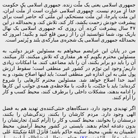
جمهوری اسلامی یعنی یک ملّت زنده. جمهوری اسلامی یک حکومت
جدا از مردم نیست. جمهوری اسلامی عبارت است از ملّت ایران،
این ملّت پابرجا، این ملّت مستحکم، این ملّتی که حاضر است برای
پیشرفت خودش زحمت بکشد، کار کند، تلاش کند، و بحمدالله در این
۴۷ سال پیشرفت کرده. آن روزی که جمهوری اسلامی یک نهال
باریک بود، شما نتوانستید آن را از زمین قلع کنید و بکَنید؛ امروز که
بحمدالله جمهوری اسلامی یک شجره‌ی مبارکه‌ی بلند و پُرثمر است.
من در پایان این عرایضم میخواهم به مسئولین عزیز دولتی، به
مسئولین محترم بگویم که هر مقداری که تلاش میکنند، کار میکنند،
آن را باید دو برابر بکنند، آن را باید مضاعف کنند. ما امکانات زیادی
داریم؛ وجود این تورّم در کشور غیر منطقی است؛ سقوط ارزش
پول ملّی به این اندازه غیر منطقی است؛ باید اینها اصلاح بشود، و به
امید خدا اصلاح خواهد شد. مسئولین محترم کارهایی را شروع
کرده‌اند؛ باید با جدّیّت، با دقّت، با ملاحظه‌ی همه‌ی جوانب این کارها
را ادامه بدهند، مشکلات داخلی را برطرف کنند، محیط کسب و کار
را آرام کنند.
اگر تهدیدی وجود دارد، دستگاه‌های خنثی‌کننده‌ی تهدید هم به فضل
الهی وجود دارد. مردم کارشان را بکنند، زندگی‌شان را بکنند،
درسشان را بخوانند، محیط کسب و کار را [آرام کنند]، تجارتشان را
بدون دغدغه انجام بدهند. بایستی در کشور محیط آرامش، محیط
اطمینان به نفْس، محیط سکینه حاکم باشد؛ فَاَنزَلَ اللهُ سَکینَتَهُ عَلى‌
رَسولِهِ وَعَلَى المُؤمِنین‌؛
(۸)
خدای متعال ان‌شاء‌الله‌ آرامش را،