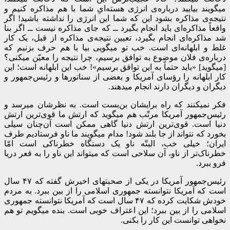
میگویند بیایید درباره‌ی انرژی هسته‌ایِ شما با هم مذاکره کنیم و
نتیجه‌ی مذاکره بشود این که شما این انرژی را نداشته باشید! اگر
واقعاً مذاکره‌ای باید انجام بگیرد ــ که جای مذاکره نیست ــ اگر بنا
شد مذاکره‌ای انجام بگیرد، تعیین نتیجه‌ی مذاکره از قبل، یک کار
غلط و ابلهانه‌ای است. خب تو میگویی بیا با هم حرف بزنیم که
درباره‌ی فلان موضوع به توافق برسیم، چرا نتیجه را معیّن میکنی؟
[میگوید] «باید حتماً به این توافق برسیم»! خب این ابلهانه است؛ این
کار ابلهانه را رؤسای آمریکا و بعضی از سناتورها و رئیس‌جمهور و
دیگران و دیگران دارند انجام میدهند.
فکر نمیکنند که راه برایشان بن‌بست است. به نظرشان میرسد و
رئیس‌جمهور آمریکا مرتّب هم میگوید که ارتش ما قوی‌ترین ارتش
دنیا است. قوی‌ترین ارتش دنیا گاهی ممکن است آن‌چنان سیلی
بخورد که نتواند از جا بلند شود! مدام میگویند ما ناو فرستادیم طرف
ایران؛ خیلی خب، البتّه ناو یک دستگاه خطرناکی است امّا
خطرناک‌تر از ناو، آن سلاحی است که میتواند این ناو را به قعر دریا
فرو ببرد.
رئیس‌جمهور آمریکا در یکی از صحبتهای اخیرش گفته که ۴۷ سال
است که آمریکا نتوانسته جمهوری اسلامی را از بین ببرد. به مردم
خودش شکایت کرده که ۴۷ سال است که آمریکا نتوانسته جمهوری
اسلامی را از بین ببرد؛ این اعتراف خوبی است. بنده میگویم تو هم
نخواهی توانست این کار را بکنی.