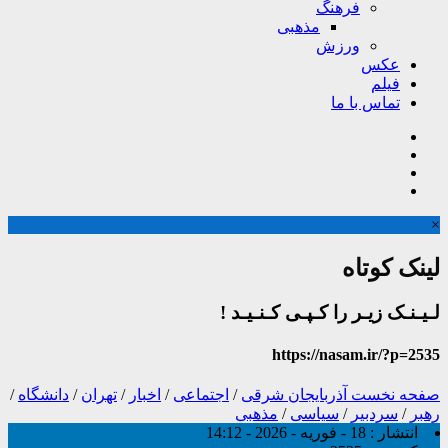
فرهنگ
مذهبی
ورزش
عکس
فیلم
تماس با ما
×
لینک کوتاه
لـیـنـک زیـر را کـپـی کـنـیـد !
https://nasam.ir/?p=2535
صفحه نخست
آذربایجان شرقی
/
اجتماعی
/
اخبار
/
تهران
/
دانشگاه
/
رهبر
/
سردبیر
/
سیاسی
/
مذهبی
انتشار :
18 - فوریه - 2026 - 14:12