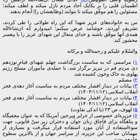
اطمینان قلبی را بر یکایک آحاد مردم نازل میکند و لطف میکند؛
مسئولین را هم موفّق میکند تا بتوانند [وظایفشان را] انجام بدهند.
من به خانواده‌های عزیز شهدا که این راه طولانی را طی کردند،
تشریف آوردند، خوشامد عرض میکنم؛ امیدوارم که ان‌شاء‌الله
همه‌ی آنها موفّق باشند و خدای متعال این شهدای عزیز را با پیغمبر
محشور کند.
والسّلام علیکم و رحمة‌الله و‌ برکاته
(۱
مراسمی که به مناسبت بزرگداشت چهلم شهداى قیام نوزدهم
دى مردم قم در تبریز برگزار شد، با حمله‌ی مأموران مسلّح رژیم
پهلوی به خاک وخون کشیده شد.
(۲
مصمّم
(۳
بیانات در دیدار اقشار مختلف مردم به مناسبت آغاز دهه‌ی فجر
انقلاب اسلامی (۱۴۰۴/۱۱/۱۲)
(۴
بیانات در دیدار اقشار مختلف مردم به مناسبت آغاز دهه‌ی فجر
انقلاب اسلامی (۱۴۰۴/۱۱/۱۲)
(۵
لهوف، ص ۲۳ (با اندکی تفاوت)
(۶
جزیره‌ای خصوصی از جزایر ویرجین آمریکا که به عنوان مخفیگاه
و پناهگاه برای قاچاق زنان جوان و دختران زیر سنّ قانونی، جهت
سوءاستفاده از آنان مورد استفاده قرار میگرفت و بسیاری از
مهمانان صاحب این جزیره، از سراسر جهان و از بالاترین سطوح
جامعه بودند.