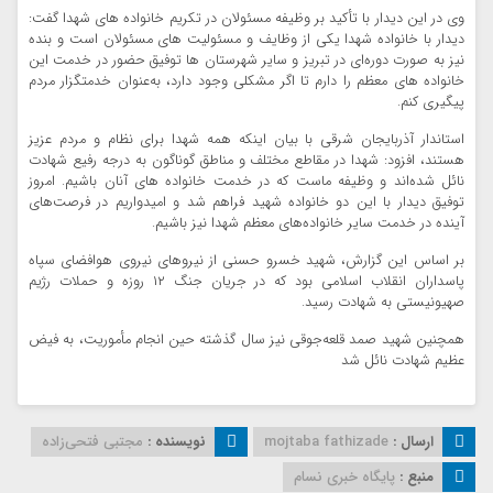
وی در این دیدار با تأکید بر وظیفه مسئولان در تکریم خانواده ‌های شهدا گفت:
دیدار با خانواده شهدا یکی از وظایف و مسئولیت‌ های مسئولان است و بنده
نیز به‌ صورت دوره‌ای در تبریز و سایر شهرستان‌ ها توفیق حضور در خدمت این
خانواده‌ های معظم را دارم تا اگر مشکلی وجود دارد، به‌عنوان خدمتگزار مردم
پیگیری کنم.
استاندار آذربایجان‌ شرقی با بیان اینکه همه شهدا برای نظام و مردم عزیز
هستند، افزود: شهدا در مقاطع مختلف و مناطق گوناگون به درجه رفیع شهادت
نائل شده‌اند و وظیفه ماست که در خدمت خانواده ‌های آنان باشیم. امروز
توفیق دیدار با این دو خانواده شهید فراهم شد و امیدواریم در فرصت‌های
آینده در خدمت سایر خانواده‌های معظم شهدا نیز باشیم.
بر اساس این گزارش، شهید خسرو حسنی از نیروهای نیروی هوافضای سپاه
پاسداران انقلاب اسلامی بود که در جریان جنگ ۱۲ روزه و حملات رژیم
صهیونیستی به شهادت رسید.
همچنین شهید صمد قلعه‌جوقی نیز سال گذشته حین انجام مأموریت، به فیض
عظیم شهادت نائل شد
ارسال :
mojtaba fathizade
نویسنده :
مجتبی فتحی‌زاده
منبع :
پایگاه خبری نسام