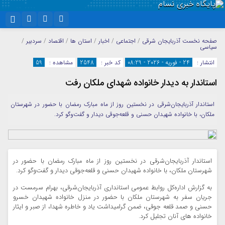
نام کاربری یا نشانی ایمیل
اینستاگرام
تلگرام
صفحه نخست
آذربایجان شرقی
/
اجتماعی
/
اخبار
/
استان ها
/
اقتصاد
/
سردبیر
/
سیاسی
سروش
ایتا
انتشار :
24 - فوریه - 2026 - 08:29
کد خبر :
2548
مشاهده :
59
رمز عبور
آپارات
واتساپ
استاندار به دیدار خانواده شهدای ملکان رفت
استاندار آذربایجان‌شرقی در نخستین روز از ماه مبارک رمضان با حضور در شهرستان
ملکان، با خانواده شهیدان حسنی و قلعه‌جوقی دیدار و گفت‌وگو کرد.
مرا به خاطر بسپار
استاندار آذربایجان‌شرقی در نخستین روز از ماه مبارک رمضان با حضور در
شهرستان ملکان، با خانواده شهیدان حسنی و قلعه‌جوقی دیدار و گفت‌وگو کرد.
به گزارش اداره‌کل روابط عمومی استانداری آذربایجان‌شرقی، بهرام سرمست در
جریان سفر به شهرستان ملکان با حضور در منزل خانواده شهیدان خسرو
حسنی و صمد قلعه‌ جوقی، ضمن گرامیداشت یاد و خاطره شهدا، از صبر و ایثار
خانواده‌ های آنان تجلیل کرد.