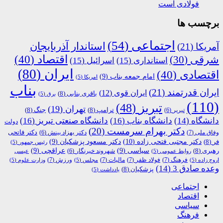
فولادی است
برچسب ها
اجتماعی
(54)
استاندار آذربایجان
آمریکا
(21)
اقتصاد
(40)
شرقی
(30)
استانداری
(15)
اسرائیل
(15)
ایران
(80)
اقتصادی
(40)
امام جمعه بناب
(9)
امریکا
(5)
بناب
ایران قدرتمند
(21)
ایران قوی
(12)
باقری بنابی
(8)
برق
(5)
(110)
تبریز
(48)
تهران
(19)
ترامپ
(8)
جنگ
(8)
تبریر
(6)
دانشگاه
(14)
دانشگاه بناب
(16)
دانشگاه صنعتی تبریز
(16)
دولت
دکتر بهرام سرمست
(20)
دکتر فاتحی
وفاق ملی
(7)
دکتر بهزاد بینش
(6)
دکتر مجتبی فتحی زاده
(10)
فر
(8)
دکتر مسعود پزشکیان
(9)
رئیس جمهور
(5)
رهبری
(8)
سیاسی
(9)
عراقچی
(9)
شهروند خبرنگار
(6)
روابط عمومی
(5)
عیسی
فرهنگ
(7)
فولاد ظفر
(7)
مالیات
(7)
ورزش
(7)
اروج زاده
(5)
مجلس
(5)
وزارت علوم
(5)
وعده صادق 3
(14)
پزشکیان
(8)
یادداشت
(5)
اجتماعی
اقتصاد
سیاسی
فرهنگ