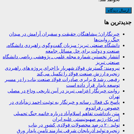
جديدترين ها
خبرنگاران؛ پیشاهنگان حقیقت و سفیران آرامش در میدان
جنگ روایت‌ها
دانشگاه صنعتی تبریز؛ میزبان گفت‌وگوی راهبردی دانشگاه،
صنعت و دولت برای حل مسائل جامعه
انتشار نخستین شماره مجله علمی ـ پژوهشی ریاضی دانشگاه
صنعتی تبریز
نیرومند: گسترش فولاد شهریار با اجرای پروژه های راهبردی
زنجیره ارزش صنعت فولاد را تکمیل می‌کند
رفیعی رشد ۵ برابری صادرات فولاد صنعت بناب را در مسیر
توسعه پایدار قرار داده است
روایت خبرنگار اعزامی تبریز در آیین تاریخی وداع در مصلی
تهران
پاسخ یک فعال رسانه و خبرنگار به توئیت احمد زیدآبادی در
خصوص رفراندوم
متن یادداشت تفاهم اسلام‌آباد درباره خاتمه جنگ تحمیلی
آمریکا-رژیم صهیونیستی علیه ایران
تولید ۲۰ درصد محصولات فولادی کشور در بناب
زنجیره تولید آذربایجان شرقی نیازمند تأمین پایدار ورق