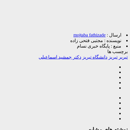
ارسال :
mojtaba fathizade
نویسنده :
مجتبی فتحی زاده
منبع :
پایگاه خبری نسام
برچسب ها
تبریر
تبریز
دانشگاه تبریز
دکتر جمشید اسماعیلی
نوشته های مشابه