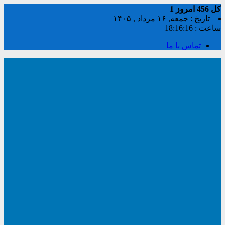
کل
456
امروز
1
تاریخ : جمعه, ۱۶ مرداد , ۱۴۰۵
ساعت :
18:16:17
تماس با ما