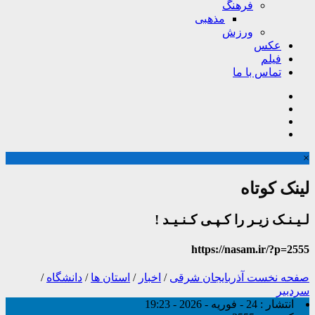
فرهنگ
مذهبی
ورزش
عکس
فیلم
تماس با ما
×
لینک کوتاه
لـیـنـک زیـر را کـپـی کـنـیـد !
https://nasam.ir/?p=2555
صفحه نخست
آذربایجان شرقی
/
اخبار
/
استان ها
/
دانشگاه
/
سردبیر
انتشار :
24 - فوریه - 2026 - 19:23