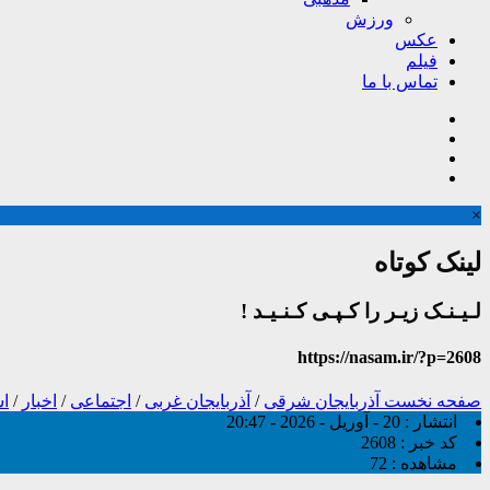
ورزش
عکس
فیلم
تماس با ما
×
لینک کوتاه
لـیـنـک زیـر را کـپـی کـنـیـد !
https://nasam.ir/?p=2608
صفحه نخست
آذربایجان شرقی
/
آذربایجان غربی
/
اجتماعی
/
اخبار
/
اس
انتشار :
20 - آوریل - 2026 - 20:47
کد خبر :
2608
مشاهده :
72