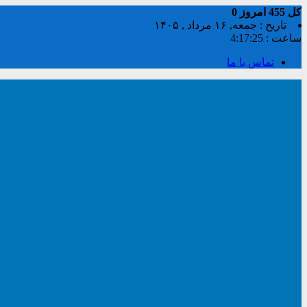
کل
455
امروز
0
تاریخ : جمعه, ۱۶ مرداد , ۱۴۰۵
ساعت :
4:17:25
تماس با ما