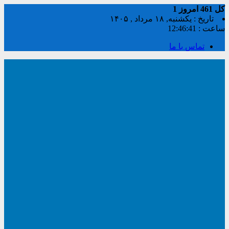
کل
461
امروز
1
تاریخ : یکشنبه, ۱۸ مرداد , ۱۴۰۵
ساعت :
12:46:41
تماس با ما