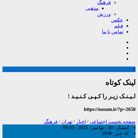
فرهنگ
مذهبی
ورزش
عکس
فیلم
تماس با ما
×
لینک کوتاه
لـیـنـک زیـر را کـپـی کـنـیـد !
https://nasam.ir/?p=2658
صفحه نخست
اجتماعی
/
اخبار
/
تهران
/
فرهنگ
انتشار :
30 - نوامبر - 2025 - 09:50
کد خبر :
2658