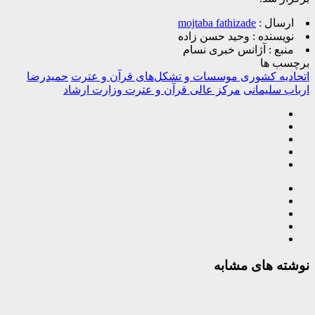
ارسال :
mojtaba fathizade
نویسنده :
وحید حسن زاده
منبع :
آژانس خبری نسام
برچسب ها
اتحادیه کشوری موسسات و تشکل‌های قرآن و عترت
حمیدرضا
ارباب سلیمانی
مرکز عالی قرآن و عترت وزارت ارشاد
نوشته های مشابه