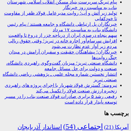
پیام تبریک سرپرست بنیاد مسکن انقلاب اسلامی شهرستان
بناب به مناسبت روز خبرنگار
تولید زیر آتش و آب؛ روایت مدیرعامل فولاد ظفر از مقاومت
تا خودکفایی
خبرنگاران پل ارتباطی دانشگاه و جامعه هستند / پیام رئیس
دانشگاه بناب به مناسبت ۱۷ مرداد
سهم پنجاه درصدی ایران از دریاچه خزر از دروغ تا واقعیت
افزایش سرسام‌آور اجاره خانه در تبریز؛ وقتی حقوق ریالی
مردم زیر آوار عدم نظارت می‌شود
خبرنگاران؛ پیشاهنگان حقیقت و سفیران آرامش در میدان
جنگ روایت‌ها
دانشگاه صنعتی تبریز؛ میزبان گفت‌وگوی راهبردی دانشگاه،
صنعت و دولت برای حل مسائل جامعه
انتشار نخستین شماره مجله علمی ـ پژوهشی ریاضی دانشگاه
صنعتی تبریز
نیرومند: گسترش فولاد شهریار با اجرای پروژه های راهبردی
زنجیره ارزش صنعت فولاد را تکمیل می‌کند
رفیعی رشد ۵ برابری صادرات فولاد صنعت بناب را در مسیر
توسعه پایدار قرار داده است
برچسب ها
اجتماعی
(54)
استاندار آذربایجان
آمریکا
(21)