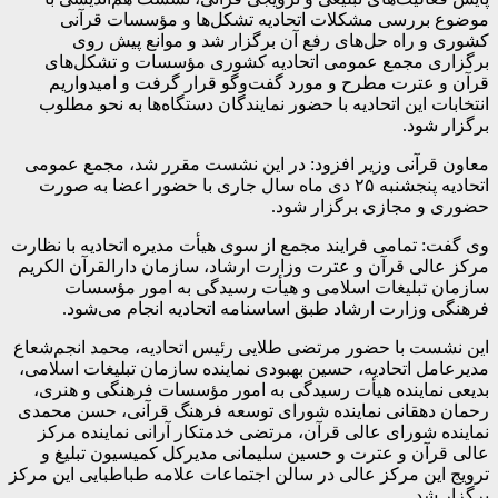
موضوع بررسی مشکلات اتحادیه تشکل‌ها و مؤسسات قرآنی
کشوری و راه حل‌های رفع آن برگزار شد و موانع پیش روی
برگزاری مجمع عمومی اتحادیه کشوری مؤسسات و تشکل‌های
قرآن و عترت مطرح و مورد گفت‌وگو قرار گرفت و امیدواریم
انتخابات این اتحادیه با حضور نمایندگان دستگاه‌ها به نحو مطلوب
برگزار شود.
معاون قرآنی وزیر افزود: در این نشست مقرر شد، مجمع عمومی
اتحادیه پنجشنبه ۲۵ دی ماه سال جاری با حضور اعضا به صورت
حضوری و مجازی برگزار شود.
وی گفت: تمامی فرایند مجمع از سوی هیأت مدیره اتحادیه با نظارت
مرکز عالی قرآن و عترت وزارت ارشاد، سازمان دارالقرآن الکریم
سازمان تبلیغات اسلامی و هیأت رسیدگی به امور مؤسسات
فرهنگی وزارت ارشاد طبق اساسنامه اتحادیه انجام می‌شود.
این نشست با حضور مرتضی طلایی رئیس اتحادیه، محمد انجم‌شعاع
مدیرعامل اتحادیه، حسین بهبودی نماینده سازمان تبلیغات اسلامی،
بدیعی نماینده هیأت رسیدگی به امور مؤسسات فرهنگی و هنری،
رحمان دهقانی نماینده شورای توسعه فرهنگ قرآنی، حسن محمدی
نماینده شورای عالی قرآن، مرتضی خدمتکار آرانی نماینده مرکز
عالی قرآن و عترت و حسین سلیمانی مدیرکل کمیسیون تبلیغ و
ترویج این مرکز عالی در سالن اجتماعات علامه طباطبایی این مرکز
برگزار شد.