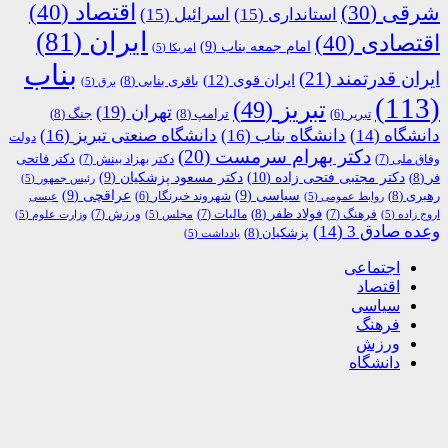
اقتصاد
(40)
شرقی
(30)
استانداری
(15)
اسرائیل
(15)
ایران
(81)
اقتصادی
(40)
امام جمعه بناب
(9)
امریکا
(5)
بناب
ایران قدرتمند
(21)
ایران قوی
(12)
باقری بنابی
(8)
برق
(5)
(113)
تبریز
(49)
تهران
(19)
ترامپ
(8)
جنگ
(8)
تبریر
(6)
دانشگاه
(14)
دانشگاه بناب
(16)
دانشگاه صنعتی تبریز
(16)
دولت
دکتر بهرام سرمست
(20)
دکتر فاتحی
وفاق ملی
(7)
دکتر بهزاد بینش
(7)
دکتر مجتبی فتحی زاده
(10)
فر
(8)
دکتر مسعود پزشکیان
(9)
رئیس جمهور
(5)
رهبری
(8)
سیاسی
(9)
عراقچی
(9)
شهروند خبرنگار
(6)
روابط عمومی
(5)
عیسی
فولاد ظفر
(8)
فرهنگ
(7)
مالیات
(7)
ورزش
(7)
اروج زاده
(5)
مجلس
(5)
وزارت علوم
(5)
وعده صادق 3
(14)
پزشکیان
(8)
یادداشت
(5)
اجتماعی
اقتصاد
سیاسی
فرهنگ
ورزش
دانشگاه