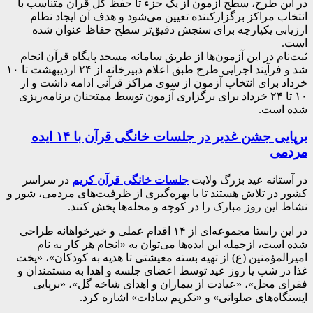
در این طرح، سطح آزمون از یک جزء تا حفظ کل قرآن متناسب با
انتخاب مراکز برگزارکننده تعیین می‌شود و هدف آن ایجاد نظام
ارزیابی یکپارچه برای سنجش دقیق‌تر سطح حفاظ عنوان شده
است.
ثبت‌نام در این آزمون‌ها از طریق سامانه مسجد پایگاه قرآن انجام
شد و فرآیند اجرایی طرح طبق اعلام دبیرخانه از ۲۴ اردیبهشت تا ۱۰
خرداد برای انتخاب آزمون از سوی مراکز قرآنی ادامه داشت و از
۱۰ تا ۲۴ خرداد برای برگزاری آزمون توسط ممتحنان برنامه‌ریزی
شده است.
برپایی جشن غدیر در جلسات خانگی قرآن با ۱۴ ایده
مردمی
در آستانه عید بزرگ ولایت
جلسات خانگی قرآن کریم
در سراسر
کشور در تلاش هستند تا با بهره‌گیری از ظرفیت‌های مردمی، شور و
نشاط این روز مبارک را در کوچه و محله‌ها پخش کنند.
در این راستا مجموعه‌ای از ۱۴ اقدام عملی و خیرخواهانه طراحی
شده است، ازجمله این ایده‌ها می‌توان به «انجام هر کار به نام
امیرالمؤمنین (ع) از تهیه بسته معیشتی تا هدیه به کودکان»، «پخت
غذا در شب یا روز عید توسط اعضای جلسه و اهدا به مستمندان و
فقرای محل»، «عیادت از بیماران و اهدای شاخه گل»، «برپایی
ایستگاه‌های صلواتی» و «تکریم سادات» اشاره کرد.