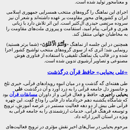
و معنا‌محور تولید شده است.
اجرای این نماهنگ را گروه‌های منتخب همسرایی جمهوری اسلامی
ایران و کشورهای محور مقاومت بر عهده داشته‌اند و شعر آن نیز
سروده مرتضی حیدری آل‌کثیر است. این اثر تلاش دارد با زبانی
هنری و قرآنی، پیام امید، استقامت و پیروزی ملت‌های مقاومت را
به مخاطبان جهانی منتقل کند.
همچنین در این جلسه از نماهنگ «
وَأَنْتُمُ الْأَعْلَوْنَ
» (شما برتر هستید)
رونمایی شد؛ اثری که از سوی گروه‌های منتخب تواشیح کشور اجرا
شده و در قالب یک نماهنگ تلفیقی با استفاده از فناوری هوش
مصنوعی و تصاویر آرشیوی تدوین شده است.
«علی یحیایی» حافظ قرآن درگذشت
طی هفته‌ای گه گذشت و در میان انبوه رویدادهای قرآنی، خبری تلخ
و جانسوز دل جامعه قرآنی را به درد آورد و آن درگذشت
علی
یحیایی راجیری
، حافظ و فعال قرآنی و از داوران
مسابقات قرآن
بود
که شامگاه یکشنبه دهم خردادماه دار فانی را وداع گفت. این چهره
قرآنی طی بیش از دو دهه فعالیت مستمر در عرصه آموزش، ترویج
و توسعه فرهنگ قرآنی، خدمات ارزشمندی را به جامعه قرآنی به
ویژه در استان البرز ارائه داد.
مرحوم یحیایی در سال‌های اخیر نقش مؤثری در ترویج فعالیت‌های