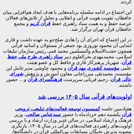
کردند.
این اجتماع در ادامه سلسله برنامه‌هایی با هدف ایجاد هم‌افزایی میان
حافظان، تقویت هویت قرآنی و انقلابی و تجلیل از تلاش‌های فعالان
عرصه حفظ و به همت ستاد راهبری حفظ
قرآن کریم
و مجمع
حافظان قرآن تهران برگزار شد.
در این اجتماع که اجرای آن را هادی صلح‌جو به عهده داشت و قاری
ابتدایی آن محمود نوروزی بود جمعی از مسئولان و اساتید قرآنی
همچون حجت‌الاسلام والمسلمین محمد قمی رئیس سازمان تبلیغات
اسلامی، محمدمهدی بحرالعلوم دبیر
ستاد راهبری طرح ملی حفظ
قرآن
، شهریار پرهیزکار قاری و حافظ کل و عضو هیئت
علمی
مؤسسه کشوری مهد قرآن
و محمود چاوشی مدیرعامل این
مؤسسه، محمدتقی میرزاجانی معاون آموزش و پژوهش
شورای
عالی قرآن
، رحیم قربانی سرپرست
فرهنگسرای قرآن
و… حضور
داشتند.
اولویت‌های قرآنی سال ۱۴۰۵ بررسی شد
هفتادمین جلسه
کمیسیون توسعه فعالیت‌های تبلیغی، ترویجی
قرآن
یکشنبه دهم خردادماه با حضور
سیدعباس صالحی
، وزیر
فرهنگ و ارشاد اسلامی،
در سالن غدیر وزارت ارشاد و با بررسی
اولویت‌های راهبردی فعالیت‌های قرآنی در سال ۱۴۰۵، بازنگری
مصوبه پذیرش نخبگان مسابقات بین‌المللی قرآن در دانشگاه‌ها،