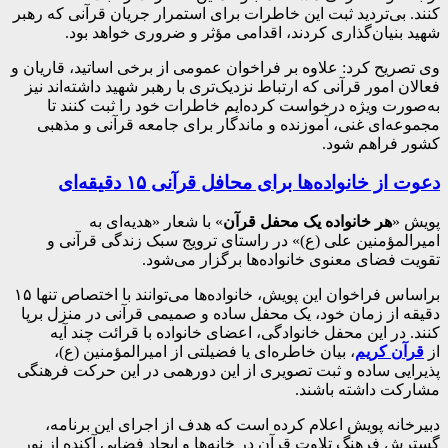
کنند. بی‌تردید ثبت این خاطرات برای استمرار جریان قرآنی که رهبر
شهید بنیان‌گذاری کردند، اقدامی مؤثر و ضروری خواهد بود.
وی تصریح کرد: علاوه بر فراخوان عمومی از برخی اساتید، قاریان و
فعالان امور قرآنی که ارتباط نزدیک‌تری با رهبر شهید داشته‌اند نیز
به‌صورت ویژه درخواست کرده‌ایم خاطرات خود را ثبت کنند تا
مجموعه‌ای غنی، آموزنده و ماندگار برای جامعه قرآنی و مذهبی
کشور فراهم شود.
دعوت از خانواده‌ها برای محافل قرآنی ۱۵ دقیقه‌ای
پویش «
هر خانواده یک محفل قرآن
» با شعار «هدیه‌ای به
امیرالمؤمنین علی (ع)» در راستای ترویج سبک زندگی قرآنی و
تقویت فضای معنوی خانواده‌ها برگزار می‌شود.
براساس فراخوان این پویش، خانواده‌ها می‌توانند با اختصاص تنها ۱۵
دقیقه از زمان خود، یک محفل ساده و صمیمی قرآنی در منزل برپا
کنند. در این محفل خانوادگی، اعضای خانواده با قرائت چند آیه
از
قرآن کریم
، بیان خاطره‌ای یا فضیلتی از امیرالمؤمنین (ع)،
پذیرایی ساده و ثبت تصویری از این دورهمی در این حرکت فرهنگی
مشارکت داشته باشند.
دبیرخانه پویش اعلام کرده است که هدف از اجرای این برنامه،
گسترش فرهنگ تلاوت قرآن در خانه‌ها و ایجاد فضایی آکنده از نور