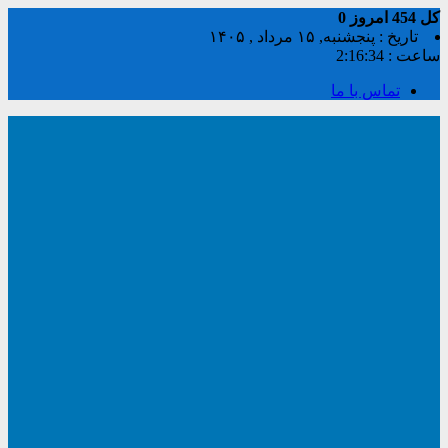
کل
454
امروز
0
تاریخ : پنجشنبه, ۱۵ مرداد , ۱۴۰۵
ساعت :
2:16:35
تماس با ما