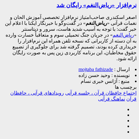
نرم‌افزار «ریاض‌النغم» رایگان شد
اصغر اسکندری صاحب‌امتیاز نرم‌افزار تخصصی آموزش الحان و
نغمات قرآنی «
ریاض‌النغم
» در گفت‌وگو با خبرنگار ایکنا با اعلام این
خبر گفت: با توجه به آسیب شدید هاست، سرور و دیتا‌سنتر
«
ریاض‌النغم
» در جریان جنگ تحمیلی سوم و متعاقباً خسارت وارده
به آن دسته از کاربرانی که نسخه تلفن همراه این نرم‌افزار را
خریداری کرده بودند، تصمیم گرفته شد برای جلوگیری از تضییع
حقوق مخاطبان، این برنامه کاربردی زین پس به صورت رایگان
ارائه شود.
ارسال :
mojtaba fathizade
نویسنده :
وحید حسن زاده
منبع :
آژانس خبری نسام
برچسب ها
اجتماع حافظان قرآن ، جلسه قرآنی
رویدادهای قرآنی ، حافظان
قرآن
نماهنگ قرآنی