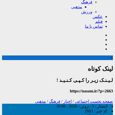
فرهنگ
مذهبی
ورزش
عکس
فیلم
تماس با ما
×
لینک کوتاه
لـیـنـک زیـر را کـپـی کـنـیـد !
https://nasam.ir/?p=2663
صفحه نخست
اجتماعی
/
اخبار
/
فرهنگ
/
مذهبی
انتشار :
5 - ژوئن - 2026 - 10:08
کد خبر :
2663