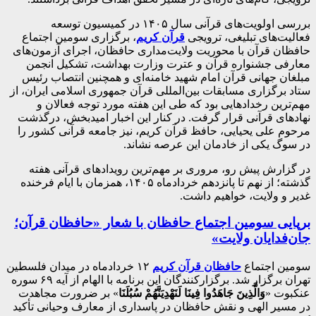
بررسی اولویت‌های قرآنی سال ۱۴۰۵ در کمیسیون توسعه
فعالیت‌های تبلیغی، ترویجی
قرآن کریم
، برگزاری سومین اجتماع
حافظان قرآن با محوریت ولایت‌مداری حافظان، اجرای آزمون‌های
معارفی جشنواره قرآن و عترت وزارت بهداشت، تشکیل انجمن
مبلغان جهانی قرآن امام شهید خامنه‌ای و همچنین انتصاب رئیس
ستاد برگزاری مسابقات بین‌المللی قرآن جمهوری اسلامی ایران، از
مهم‌ترین رخدادهایی بود که طی این هفته مورد توجه فعالان و
نهادهای قرآنی قرار گرفت. در کنار این اخبار امیدبخش، درگذشت
مرحوم علی یحیایی، حافظ قرآن کریم، نیز جامعه قرآنی کشور را
در سوگ یکی از خادمان این عرصه نشاند.
در گزارش پیش رو، مروری بر مهم‌ترین رویدادهای قرآنی هفته
گذشته؛ از نهم تا پانزدهم خردادماه ۱۴۰۵، همزمان با ایام فرخنده
غدیر و ولایت، خواهیم داشت.
برپایی سومین اجتماع حافظان با شعار «حافظان قرآن؛
جان‌فدایان ولایت»
سومین اجتماع
حافظان قرآن کریم
۱۲ خردادماه در میدان فلسطین
تهران برگزار شد. برگزارکنندگان این برنامه با الهام از آیه ۶۹ سوره
عنکبوت «
وَالَّذِینَ جَاهَدُوا فِینَا لَنَهْدِیَنَّهُمْ سُبُلَنَا
» بر ضرورت مجاهدت
در مسیر الهی و نقش حافظان در پاسداری از معارف وحیانی تأکید