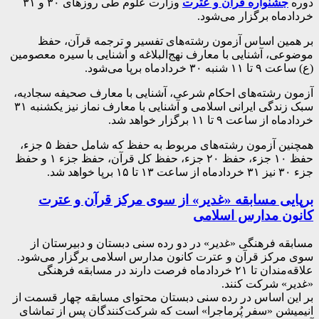
دوره
جشنواره قرآن و عترت
وزارت علوم طی روز‌های ۳۰ و ۳۱
خردادماه برگزار می‌شود.
بر همین اساس آزمون رشته‌های تفسیر و ترجمه قرآن، حفظ
موضوعی، آشنایی با معارف نهج‌البلاغه و آشنایی با سیره معصومین
(ع) ساعت ۹ تا ۱۱ شنبه ۳۰ خردادماه برپا می‌شود.
آزمون رشته‌های احکام شرعی، آشنایی با معارف صحیفه سجادیه،
سبک زندگی ایرانی اسلامی و آشنایی با معارف نماز نیز یکشنبه ۳۱
خردادماه از ساعت ۹ تا ۱۱ برگزار خواهد شد.
همچنین آزمون رشته‌های مربوط به حفظ که شامل حفظ ۵ جزء،
حفظ ۱۰ جزء، حفظ ۲۰ جزء، حفظ کل قرآن، حفظ جزء ۱ و حفظ
جزء ۳۰ نیز ۳۱ خردادماه از ساعت ۱۳ تا ۱۵ برپا خواهد شد.
برپایی مسابقه «غدیر» از سوی مرکز قرآن و عترت
کانون مدارس اسلامی
مسابقه فرهنگی «غدیر» در دو رده سنی دبستان و دبیرستان از
سوی مرکز قرآن و عترت کانون مدارس اسلامی برگزار می‌شود.
علاقه‌مندان تا ۲۱ خردادماه فرصت دارند در مسابقه فرهنگی
«غدیر» شرکت کنند.
بر این اساس در رده سنی دبستان محتوای مسابقه چهار قسمت از
انیمیشن «سفر پُرماجرا» است که شرکت‌کنندگان پس از تماشای