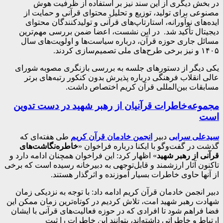
در بخش دیگری از این سند نیز بر استفاده از ظرفیت هوش
مصنوعی برای تولید، توزیع و تحلیل محتوای قرآنی و حمایت از
ایده‌های نوآورانه، استارتاپ‌های قرآنی و تولیدکنندگان محتوای
دیجیتال تأکید شد. در این نشست، اعضا ضمن بررسی مهم‌ترین
مسائل جاری حوزه قرآن، درباره سیاست‌ها و اولویت‌های سال
۱۴۰۵ و نیز برخی طرح‌های ملی تصمیم‌سازی کردند.
یکی دیگر از دستور‌های جلسه به بررسی بازنگری مصوبه شورای
عالی انقلاب فرهنگی درباره پذیرش بدون کنکور رتبه‌های برتر
مسابقات بین‌المللی قرآن کریم اختصاص داشت.
مجموعه‌‌خاطرات قرآنیان از رهبر شهید در دست تدوین
است
سیدعلی سرابی
دبیر
انجمن خادمان قرآن کریم
طی هفته‌ای که
گذشت در گفت‌و‌گو با ایکنا درباره فراخوان «
خاطره‌نگاشت‌های
قرآنی از رهبر شهید
» اظهار کرد: این فراخوان همچنان ادامه دارد و
تاکنون آثار ارزشمند و قابل‌توجهی به دبیرخانه رسیده است که برخی
از آنها حاوی خاطرات بسیار آموزنده و اثرگذار هستند.
دبیر انجمن خادمان قرآن کریم ادامه داد: با توجه به نزدیکی زمان
شهادت رهبر شهید امت، تلاش کردیم در کوتاه‌ترین زمان ممکن این
فضا فراهم شود تا افرادی که در حوزه فعالیت‌های قرآنی با ایشان
ارتباط و خاطراتی داشته‌اند، بتوانند این خاطرات را ثبت