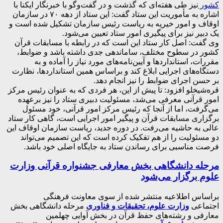
کشور
نیز طی هفته‌ای که گذشت و در گفت‌و‌گو با خبرنگار ایکنا با
اشاره به مأموریت این ستاد گفت: این ستاد از دهه ۷۰ در سازمان
اوقاف و امور خیریه به ریاست رئیس سازمان تشکیل شده است و
یک دبیر نیز برای پیگیری امور ستاد تعیین می‌شود.
وی گفت: اصل کار ستاد این است که در رابطه با مسابقات قرآن
کشور در سطوح مختلف، ساماندهی جدی داشته باشد و ضوابط،
مقررات، استانداردها و آیین‌نامه‌های مورد نیاز را آماده و به
دستگاه‌های اجرایی ابلاغ کند و براساس همین استانداردها، نظارت
بر حسن اجرای ضوابط را نیز انجام دهد.
قره‌شیخلو افزود: تا پیش از این، هر فردی که به عنوان رئیس مرکز
امور قرآنی معرفی می‌شد، مسئولیت دبیری ستاد را نیز برعهده
می‌گرفت، اما از آنجا که رئیس مرکز امور قرآنی، خود مسئول
برگزاری مسابقات قرآن و پیگیر امور اجرایی است، گاهی کار ستاد
عالی به حاشیه می‌رفت. در دوره جدید، ریاست سازمان اوقاف این
دو مسئولیت را از هم تفکیک کرده است که این تصمیم می‌تواند
فرصت مناسبی برای رساندن ستاد به جایگاه اصلی خود باشد.
مرحله دانشگاهی بخش معارفی جشنواره قرآنی وزارت
علوم برگزار می‌شود
براساس اطلاعیه منتشر شده از سوی معاونت فرهنگی
اجتماعی
وزارت علوم، تحقیقات و فناوری
مرحله دانشگاهی بخش
معارفی و رشته‌های حفظ قرآن در بخش آوایی چهلمین