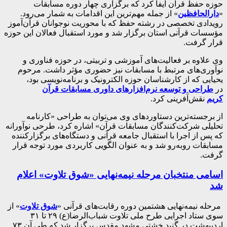
حوزه حفظ قرآن ایفا کرد که برگزاری چهار دوره مسابقات
«
دارالحافظین
» از جمله مهم‌ترین این اقدامات به شمار می‌رود.
رویدادی تخصصی در رشته حفظ که با محوریت نوجوانان قرآن‌آموز
مؤسسات قرآنی استان برگزار شد و مورد استقبال فعالان این حوزه
قرار گرفت.
وی علاوه بر فعالیت‌های آموزشی و تربیتی، در حوزه فناوری و
نوآوری‌های مرتبط با مسابقات نیز حضوری مؤثر داشت. مرحوم
یحیایی که از کارشناسان حوزه الکترونیک و برنامه‌نویسی بود،
در
طراحی و توسعه نرم‌افزار‌های داوری مسابقات قرآن
کریم
نقش‌آفرینی کرد.
از برجسته‌ترین دستاورد‌های وی می‌توان به طراحی «کارنامه
تحلیلی شرکت‌کنندگان مسابقات قرآن» اشاره کرد، طرحی نوآورانه
که پس از اجرا با استقبال جامعه قرآنی و دستگاه‌های برگزارکننده
مسابقات روبه‌رو شد و به عنوان الگویی کاربردی مورد توجه قرار
گرفت.
اسامی منتخبان مرحله نیمه‌نهایی «شوق تلاوت» اعلام
شد
مرحله نیمه‌نهایی هشتمین دوره رقابت‌های قرآنی «
شوق تلاوت
» از
سوی ستاد اجرایی طرح ملی تلاوت شباب‌الرضا(ع) ۲۹ تا ۳۱
اردیبهشت در گنبدِ خشتی مشهد مقدس برگزار شد که طی آن ۷۳