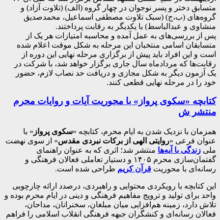
متسابق دختر و پسر نوجوان در چهار گروه (الف) (تلاوت آزاد) و
گروه‌های (ب،ج) (سبک تلاوت مصطفی اسماعیل، محمدصدیق
منشاوی و عبدالباسط) با یکدیگر به رقابت پرداختند.
پس از بررسی‌های به عمل آمده و محاسبه امتیازات هر یک از
متسابقان اسامی منتخبان این مرحله به شکل موقت اعلام شده
است و این افراد باید پیش از برگزاری مرحله نهایی این دوره از
رقابت‌ها که مردادماه سال جاری برگزار خواهد شد، با شرکت در
یک آزمون دیگر به شکل مجازی و دریافت حد نصاب لازم، حضور
خود را در مرحله نهایی قطعی کنند.
کتابچه «سکوی پرواز» با محوریت آیات و روایات محرم
منتشر ش
همزمان با نزدیک شدن به ایام محرم، کتابچه «
سکوی پرواز
» با
عنوان فرعی «
روایتی الهی از برکات نبردی مقدس
» از سوی نهضت
ملی
زندگی با آیه‌ها
منتشر شد؛ اثری که به‌ عنوان راهنمای
گفتمان‌سازی محرم ۱۴۰۵ و دستیار تعاملی فعالان فرهنگی و
رسانه‌ای با محوریت
قرآن کریم
طراحی شده است.
این کتابچه با رویکردی محتوایی و راهبردی، درصدد ارائه چارچوبی
واحد برای تولید و ترویج مفاهیم فرهنگی و دینی در ایام محرم بوده و
تلاش دارد، زمینه هم‌افزایی میان مبلغان، سخنرانان، مداحان،
فعالان رسانه‌ای و کنشگران جبهه فرهنگی انقلاب اسلامی را فراهم