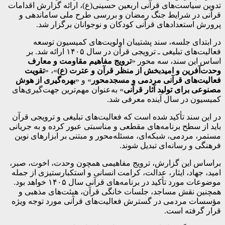
تدوین سیاست‌های قرآنی اربعین حسینی(ع)، ارائه گزارش اقدامات
قرآنی در شرایط جنگ رمضان و بررسی طرح ملی ساماندهی و
پرورش استعداد‌های قرآنی کودکان و نوجوانان برگزار شد.
در ابتدای جلسه، سند پشتیبان اولویت‌های کمیسیون توسعه
فعالیت‌های تبلیغی ـ ترویجی قرآن در سال ۱۴۰۵ ارائه شد. بر
اساس این سند، سه محور «
ترویج مفاهیم مقاومت و معارف
وحدت‌آفرین و امیدبخش از منظر قرآن و عترت (ع)
»، «
تقویت
فعالیت‌های قرآنی مردمی و مسجد‌محور
» و «
بهره‌گیری از هوش
مصنوعی برای تولید آثار قرآنی
» به‌عنوان مهم‌ترین جهت‌گیری‌های
کمیسیون در سال آینده معرفی شد.
در این سند تأکید شده است که فعالیت‌های تبلیغی و ترویجی قرآن
باید از سطح برنامه‌های مقطعی و مناسبتی عبور کرده و به جریانی
مستمر، مردمی، شبکه‌ای، مسئله‌محور و مبتنی بر ابزار‌های نوین
فرهنگی و رسانه‌ای تبدیل شوند.
براساس این گزارش، ترویج مفاهیمی همچون وحدت، اخوت، صبر،
امید، جهاد، ایثار، عدالت، کرامت انسانی و استکبارستیزی از جمله
موضوعات مورد تأکید در برنامه‌های قرآنی سال ۱۴۰۵ خواهد بود.
همچنین نقش مساجد، جلسات خانگی قرآن، هیئت‌های مذهبی و
مؤسسات مردمی در گسترش فعالیت‌های قرآنی مورد توجه ویژه
قرار گرفته است.