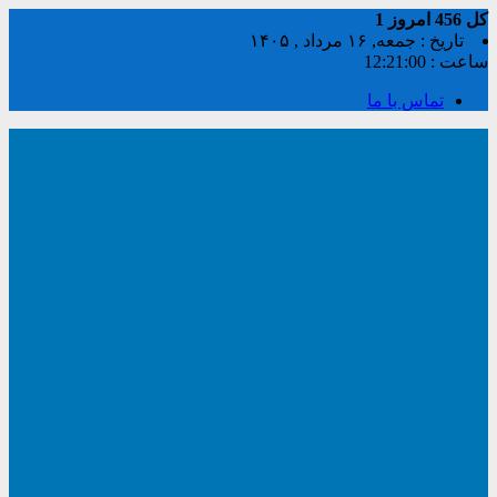
کل
456
امروز
1
تاریخ : جمعه, ۱۶ مرداد , ۱۴۰۵
ساعت :
12:21:00
تماس با ما