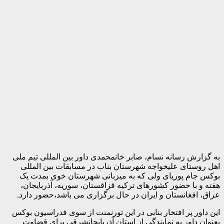
به گزارش رسانه نسام، صابر خانمحمدی داور بین المللی تیم ملی
اهل روستای علیخواجه شهرستان بناب در مسابقات بین المللى
بوكس جام پوریای ولی که به میزبانی شهرستان خوی بمدت یک
هفته و با حضور کشورهای ترکیه قزاقستان، سوریه، آذربایجان،
عراق، افغانستان و ایران در حال برگزاری می باشد،حضور دارد.
این داور پر افتخار بنابی در این تورنمنت از سوی فدراسیون بوکس
بعنوان داور به نمایندگی از استان آذربایجانشرقی برای قضاوت