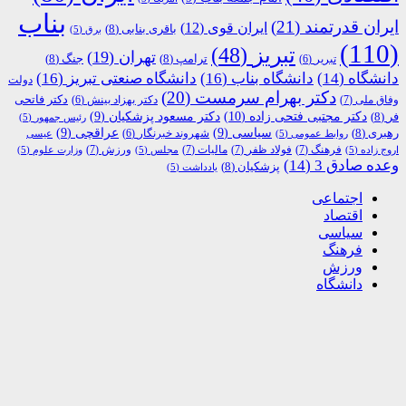
بناب
ایران قدرتمند
(21)
ایران قوی
(12)
باقری بنابی
(8)
برق
(5)
(110)
تبریز
(48)
تهران
(19)
ترامپ
(8)
جنگ
(8)
تبریر
(6)
دانشگاه
(14)
دانشگاه بناب
(16)
دانشگاه صنعتی تبریز
(16)
دولت
دکتر بهرام سرمست
(20)
دکتر فاتحی
وفاق ملی
(7)
دکتر بهزاد بینش
(6)
دکتر مجتبی فتحی زاده
(10)
فر
(8)
دکتر مسعود پزشکیان
(9)
رئیس جمهور
(5)
رهبری
(8)
سیاسی
(9)
عراقچی
(9)
شهروند خبرنگار
(6)
روابط عمومی
(5)
عیسی
فرهنگ
(7)
فولاد ظفر
(7)
مالیات
(7)
ورزش
(7)
اروج زاده
(5)
مجلس
(5)
وزارت علوم
(5)
وعده صادق 3
(14)
پزشکیان
(8)
یادداشت
(5)
اجتماعی
اقتصاد
سیاسی
فرهنگ
ورزش
دانشگاه