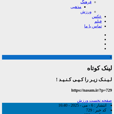
فرهنگ
مذهبی
ورزش
عکس
فیلم
تماس با ما
×
لینک کوتاه
لـیـنـک زیـر را کـپـی کـنـیـد !
https://nasam.ir/?p=729
صفحه نخست
ورزش
انتشار :
6 - می - 2025 - 16:40
کد خبر :
729