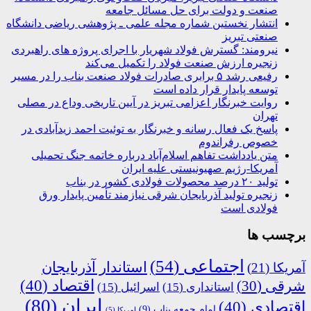
صنعت و دولت برای حل مسائل جامعه
انتشار نخستین شماره مجله علمی ـ پژوهشی ریاضی دانشگاه
صنعتی تبریز
نیرومند: گسترش فولاد شهریار با اجرای پروژه های راهبردی
زنجیره ارزش صنعت فولاد را تکمیل می‌کند
رفیعی رشد ۵ برابری صادرات فولاد صنعت بناب را در مسیر
توسعه پایدار قرار داده است
روایت خبرنگار اعزامی تبریز در آیین تاریخی وداع در مصلی
تهران
پاسخ یک فعال رسانه و خبرنگار به توئیت احمد زیدآبادی در
خصوص رفراندوم
متن یادداشت تفاهم اسلام‌آباد درباره خاتمه جنگ تحمیلی
آمریکا-رژیم صهیونیستی علیه ایران
تولید ۲۰ درصد محصولات فولادی کشور در بناب
زنجیره تولید آذربایجان شرقی نیازمند تأمین پایدار ورق
فولادی است
برچسب ها
اجتماعی
(54)
استاندار آذربایجان
آمریکا
(21)
اقتصاد
(40)
شرقی
(30)
استانداری
(15)
اسرائیل
(15)
ایران
(80)
اقتصادی
(40)
امام جمعه بناب
(9)
امریکا
(5)