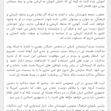
آموزان زنده کنند؛ به گونه ای که دانش آموزان به ایرانی بودن و بچه مسلمان
بودن خود افتخار کنند.
خطیب جمعه شهرستان بناب با اشاره به اینکه اگر مفاخر ملی و سابقه تاریخی و
فرهنگی به جوان و نوجوان نشان داده شود، احساس عزت در او به وجود
خواهد آمد، گفت: آنهایی که سابقه تاریخی و فرهنگی ندارند، برای خودشان
تاریخ درست می کنند و فیلم آن را میفرستند و اینجا پخش می شود؛ لکن در
کشور ما گذشته تاریخی پر از حماسه و شجاعت و صفات عالیه انسانی و
اجتماعی داریم که مسکوت مانده اند.
نماینده مردم آذربایجان شرقی در مجلس خبرگان رهبری با اشاره به اینکه روند
مذاکرات هسته ای در مرحله بسیار حساس و جدی قرار گرفته است، تصریح
کرد: انتظار رهبری و مردم در این موقعیت حساس این است که از تجربه
مذاکرات در دوره های قبلی استفاده کنیم تا اشتباهات برجام تکرار نشود و
بدانیم که ایستادگی در برابر زیاده خواهی های آمریکا باعث عقب نشاندن او
می شود. اینکه سازمان ملل امروز حق غنی سازی ما را به رسمیت می شناسد
منشأش مذاکره نیست بلکه منشأ آن پیشرفت کشور در زمینه هسته ای است.
آیت الله سیدی در این خصوص ادامه داد: بدانیم که طرف مذاکره ما دشمن
ماست؛ گرچه خود را بظاهر دوست نشان می دهد، اما دشمنی آمریکا با
جمهوری اسلامی ایران هرگز بر سر مسأله هسته ای نیست بلکه او با اصل نظام
دشمنی دارد و می خواهد مؤلفه های قدرت را در جمهوری اسلامی از بین ببرد.
رئیس شورای فرهنگ عمومی شهرستان بناب ابراز امیدواری کرد: این مذاکرات
بعید نیست که به انعقاد قرارداد منجر شود؛ لذا مطالبه ما از هیئت مذاکره کننده