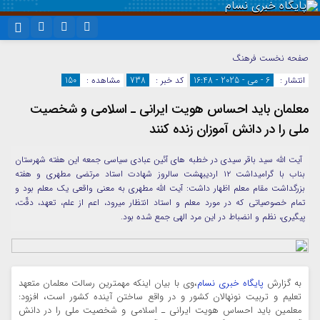
نام کاربری یا نشانی ایمیل
اینستاگرام
تلگرام
صفحه نخست
فرهنگ
انتشار :
6 - می - 2025 - 16:48
کد خبر :
738
مشاهده :
150
سروش
ایتا
معلمان باید احساس هویت ایرانی ـ اسلامی و شخصیت
رمز عبور
آپارات
واتساپ
ملی را در دانش آموزان زنده کنند
آیت الله سید باقر سیدی در خطبه های آئین عبادی سیاسی جمعه این هفته شهرستان
مرا به خاطر بسپار
بناب با گرامیداشت ۱۲ اردیبهشت سالروز شهادت استاد مرتضی مطهری و هفته
بزرگداشت مقام معلم اظهار داشت: آیت الله مطهری به معنی واقعی یک معلم بود و
تمام خصوصیاتی که در مورد معلم و استاد انتظار میرود، اعم از علم، تعهد، دقّت،
پیگیری، نظم و انضباط در این مرد الهی جمع شده بود.
به گزارش
پایگاه خبری نسام
،وی با بیان اینکه مهمترین رسالت معلمان متعهد
تعلیم و تربیت نونهالان کشور و در واقع ساختن آینده کشور است، افزود:
معلمین باید احساس هویت ایرانی ـ اسلامی و شخصیت ملی را در دانش