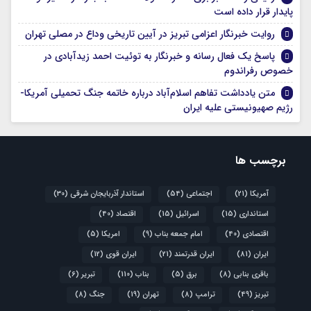
پایدار قرار داده است
روایت خبرنگار اعزامی تبریز در آیین تاریخی وداع در مصلی تهران
پاسخ یک فعال رسانه و خبرنگار به توئیت احمد زیدآبادی در
خصوص رفراندوم
متن یادداشت تفاهم اسلام‌آباد درباره خاتمه جنگ تحمیلی آمریکا-
رژیم صهیونیستی علیه ایران
برچسب ها
آمریکا
(21)
اجتماعی
(54)
استاندار آذربایجان شرقی
(30)
استانداری
(15)
اسرائیل
(15)
اقتصاد
(40)
اقتصادی
(40)
امام جمعه بناب
(9)
امریکا
(5)
ایران
(81)
ایران قدرتمند
(21)
ایران قوی
(12)
باقری بنابی
(8)
برق
(5)
بناب
(110)
تبریر
(6)
تبریز
(49)
ترامپ
(8)
تهران
(19)
جنگ
(8)