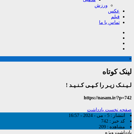
ورزش
عکس
فیلم
تماس با ما
×
لینک کوتاه
لـیـنـک زیـر را کـپـی کـنـیـد !
https://nasam.ir/?p=742
صفحه نخست
یادداشت
انتشار :
5 - می - 2024 - 16:57
کد خبر :
742
مشاهده :
209
یادداشت ویژه