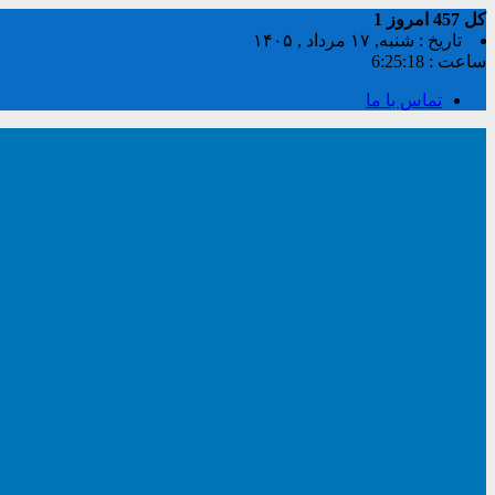
کل
457
امروز
1
تاریخ : شنبه, ۱۷ مرداد , ۱۴۰۵
ساعت :
6:25:19
تماس با ما