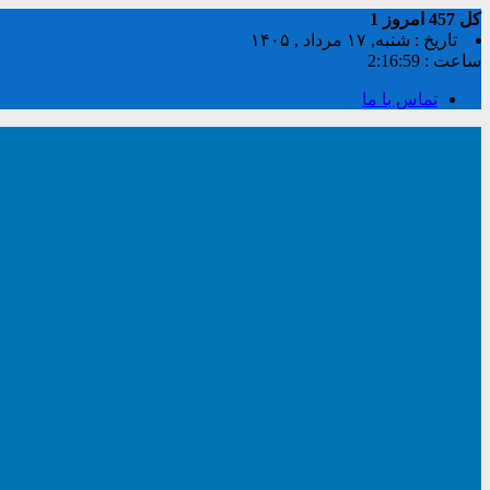
کل
457
امروز
1
تاریخ : شنبه, ۱۷ مرداد , ۱۴۰۵
ساعت :
2:16:59
تماس با ما