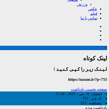
ورزش
عکس
فیلم
تماس با ما
×
لینک کوتاه
لـیـنـک زیـر را کـپـی کـنـیـد !
https://nasam.ir/?p=755
صفحه نخست
یادداشت
انتشار :
6 - می - 2025 - 17:24
کد خبر :
755
مشاهده :
153
یادداشت ویژه