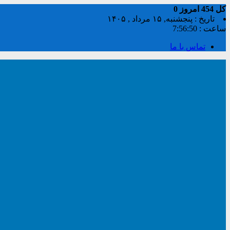
کل
454
امروز
0
تاریخ : پنجشنبه, ۱۵ مرداد , ۱۴۰۵
ساعت :
7:56:51
تماس با ما