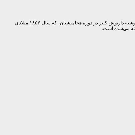
آبراه بسیار مهم خلیج‌فارس از ابتدای تاریخ مکتوب هرودوت و گزنوفون و پلوتارک تحت نام سیونس پرسیکوس و کتیبه مکتوب حجاری شده نوشته داریوش کبیر در دوره هخامنشیان، که سال ۱۸۵۶ میلادی
خته می‌شده است.