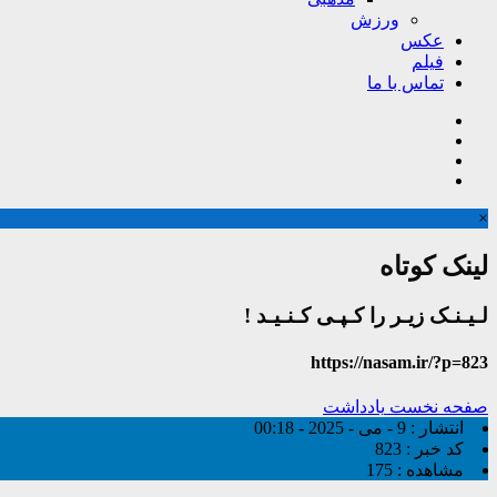
ورزش
عکس
فیلم
تماس با ما
×
لینک کوتاه
لـیـنـک زیـر را کـپـی کـنـیـد !
https://nasam.ir/?p=823
صفحه نخست
یادداشت
انتشار :
9 - می - 2025 - 00:18
کد خبر :
823
مشاهده :
175