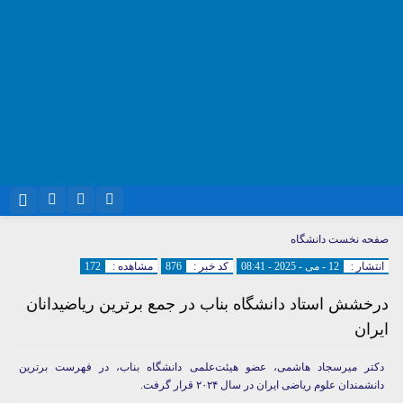
نام کاربری یا نشانی ایمیل
اینستاگرام
تلگرام
صفحه نخست
دانشگاه
انتشار :
12 - می - 2025 - 08:41
کد خبر :
876
مشاهده :
172
سروش
ایتا
درخشش استاد دانشگاه بناب در جمع برترین ریاضیدانان
رمز عبور
آپارات
واتساپ
ایران
دکتر میرسجاد هاشمی، عضو هیئت‌علمی دانشگاه بناب، در فهرست برترین
مرا به خاطر بسپار
دانشمندان علوم ریاضی ایران در سال ۲۰۲۴ قرار گرفت.