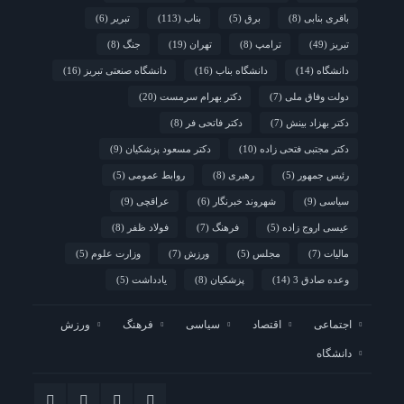
باقری بنابی
(8)
برق
(5)
بناب
(113)
تبریر
(6)
تبریز
(49)
ترامپ
(8)
تهران
(19)
جنگ
(8)
دانشگاه
(14)
دانشگاه بناب
(16)
دانشگاه صنعتی تبریز
(16)
دولت وفاق ملی
(7)
دکتر بهرام سرمست
(20)
دکتر بهزاد بینش
(7)
دکتر فاتحی فر
(8)
دکتر مجتبی فتحی زاده
(10)
دکتر مسعود پزشکیان
(9)
رئیس جمهور
(5)
رهبری
(8)
روابط عمومی
(5)
سیاسی
(9)
شهروند خبرنگار
(6)
عراقچی
(9)
عیسی اروج زاده
(5)
فرهنگ
(7)
فولاد ظفر
(8)
مالیات
(7)
مجلس
(5)
ورزش
(7)
وزارت علوم
(5)
وعده صادق 3
(14)
پزشکیان
(8)
یادداشت
(5)
اجتماعی
اقتصاد
سیاسی
فرهنگ
ورزش
دانشگاه