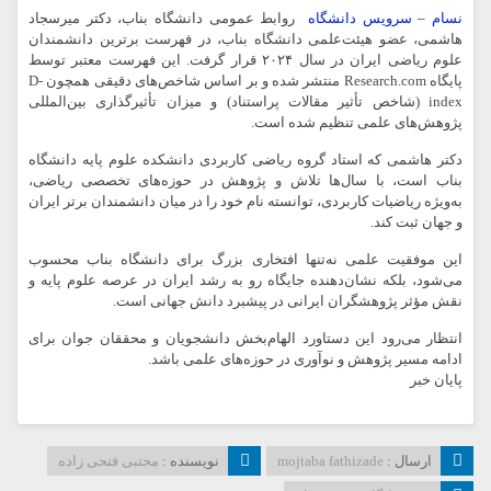
نسام – سرویس دانشگاه
روابط عمومی دانشگاه بناب، دکتر میرسجاد
هاشمی، عضو هیئت‌علمی دانشگاه بناب، در فهرست
برترین دانشمندان
علوم ریاضی ایران در سال
۲۰۲۴
قرار گرفت. این فهرست معتبر توسط
پایگاه
Research.com
منتشر شده و بر اساس شاخص‌های دقیقی همچون
D-
index
(شاخص تأثیر مقالات پراستناد) و میزان تأثیرگذاری بین‌المللی
پژوهش‌های علمی تنظیم شده است.
دکتر هاشمی که استاد گروه
ریاضی کاربردی
دانشکده علوم پایه دانشگاه
بناب است، با سال‌ها تلاش و پژوهش در حوزه‌های تخصصی ریاضی،
به‌ویژه
ریاضیات کاربردی
، توانسته نام خود را در میان دانشمندان برتر ایران
و جهان ثبت کند.
این موفقیت علمی نه‌تنها
افتخاری بزرگ برای دانشگاه بناب
محسوب
می‌شود، بلکه نشان‌دهنده
جایگاه رو به رشد ایران
در عرصه علوم پایه و
نقش مؤثر پژوهشگران ایرانی در پیشبرد دانش جهانی است.
انتظار می‌رود این دستاورد الهام‌بخش دانشجویان و محققان جوان برای
ادامه مسیر پژوهش و نوآوری در حوزه‌های علمی باشد.
پایان خبر
ارسال :
mojtaba fathizade
نویسنده :
مجتبی فتحی زاده