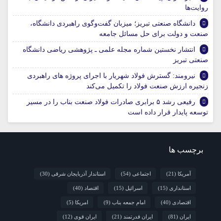
روایت‌ها
دانشگاه صنعتی تبریز؛ میزبان گفت‌وگوی راهبردی دانشگاه،
صنعت و دولت برای حل مسائل جامعه
انتشار نخستین شماره مجله علمی ـ پژوهشی ریاضی دانشگاه
صنعتی تبریز
نیرومند: گسترش فولاد شهریار با اجرای پروژه های راهبردی
زنجیره ارزش صنعت فولاد را تکمیل می‌کند
رفیعی رشد ۵ برابری صادرات فولاد صنعت بناب را در مسیر
توسعه پایدار قرار داده است
برچسب ها
آمریکا
(21)
اجتماعی
(54)
استاندار آذربایجان شرقی
(30)
استانداری
(15)
اسرائیل
(15)
اقتصاد
(40)
اقتصادی
(40)
امام جمعه بناب
(9)
امریکا
(5)
ایران
(81)
ایران قدرتمند
(21)
ایران قوی
(12)