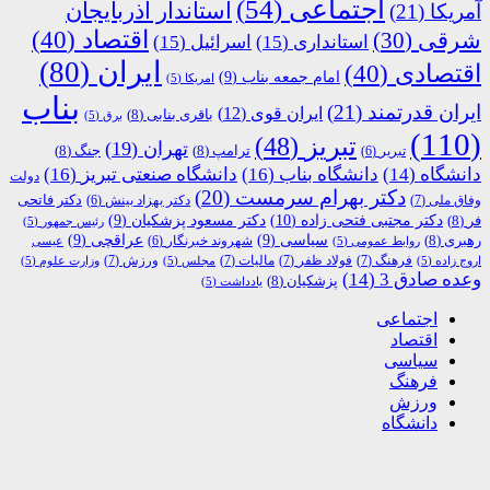
اجتماعی
(54)
استاندار آذربایجان
آمریکا
(21)
اقتصاد
(40)
شرقی
(30)
استانداری
(15)
اسرائیل
(15)
ایران
(80)
اقتصادی
(40)
امام جمعه بناب
(9)
امریکا
(5)
بناب
ایران قدرتمند
(21)
ایران قوی
(12)
باقری بنابی
(8)
برق
(5)
(110)
تبریز
(48)
تهران
(19)
ترامپ
(8)
جنگ
(8)
تبریر
(6)
دانشگاه
(14)
دانشگاه بناب
(16)
دانشگاه صنعتی تبریز
(16)
دولت
دکتر بهرام سرمست
(20)
دکتر فاتحی
وفاق ملی
(7)
دکتر بهزاد بینش
(6)
دکتر مجتبی فتحی زاده
(10)
فر
(8)
دکتر مسعود پزشکیان
(9)
رئیس جمهور
(5)
رهبری
(8)
سیاسی
(9)
عراقچی
(9)
شهروند خبرنگار
(6)
روابط عمومی
(5)
عیسی
فرهنگ
(7)
فولاد ظفر
(7)
مالیات
(7)
ورزش
(7)
اروج زاده
(5)
مجلس
(5)
وزارت علوم
(5)
وعده صادق 3
(14)
پزشکیان
(8)
یادداشت
(5)
اجتماعی
اقتصاد
سیاسی
فرهنگ
ورزش
دانشگاه