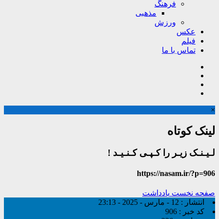
فرهنگ
مذهبی
ورزش
عکس
فیلم
تماس با ما
×
لینک کوتاه
لـیـنـک زیـر را کـپـی کـنـیـد !
https://nasam.ir/?p=906
صفحه نخست
یادداشت
انتشار :
12 - مارس - 2025 - 23:13
کد خبر :
906