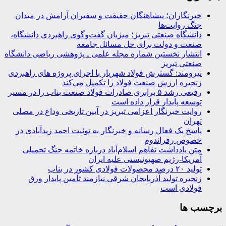
خبرنگاران؛ پیشاهنگان حقیقت و سفیران آرامش در میدان
جنگ روایت‌ها
دانشگاه صنعتی تبریز؛ میزبان گفت‌وگوی راهبردی دانشگاه،
صنعت و دولت برای حل مسائل جامعه
انتشار نخستین شماره مجله علمی ـ پژوهشی ریاضی دانشگاه
صنعتی تبریز
نیرومند: گسترش فولاد شهریار با اجرای پروژه های راهبردی
زنجیره ارزش صنعت فولاد را تکمیل می‌کند
رفیعی رشد ۵ برابری صادرات فولاد صنعت بناب را در مسیر
توسعه پایدار قرار داده است
روایت خبرنگار اعزامی تبریز در آیین تاریخی وداع در مصلی
تهران
پاسخ یک فعال رسانه و خبرنگار به توئیت احمد زیدآبادی در
خصوص رفراندوم
متن یادداشت تفاهم اسلام‌آباد درباره خاتمه جنگ تحمیلی
آمریکا-رژیم صهیونیستی علیه ایران
تولید ۲۰ درصد محصولات فولادی کشور در بناب
زنجیره تولید آذربایجان شرقی نیازمند تأمین پایدار ورق
فولادی است
برچسب ها