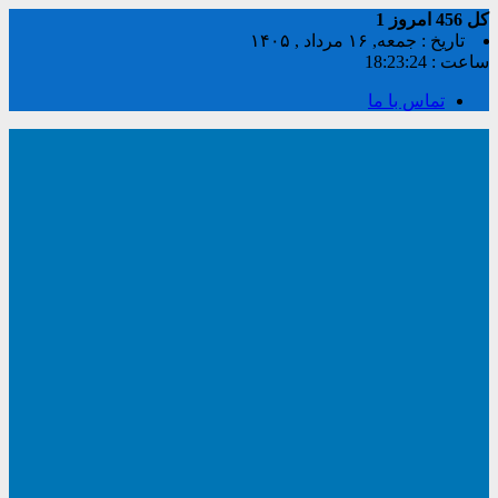
کل
456
امروز
1
تاریخ : جمعه, ۱۶ مرداد , ۱۴۰۵
ساعت :
18:23:24
تماس با ما