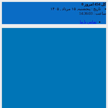
کل
454
امروز
0
تاریخ : پنجشنبه, ۱۵ مرداد , ۱۴۰۵
ساعت :
14:36:04
تماس با ما