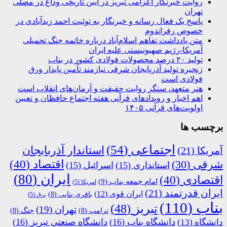
روایت خبرنگار اعزامی تبریز در آیین تاریخی وداع در مصلی
تهران
پاسخ یک فعال رسانه و خبرنگار به توئیت احمد زیدآبادی در
خصوص رفراندوم
متن یادداشت تفاهم اسلام‌آباد درباره خاتمه جنگ تحمیلی
آمریکا-رژیم صهیونیستی علیه ایران
تولید ۲۰ درصد محصولات فولادی کشور در بناب
زنجیره تولید آذربایجان شرقی نیازمند تأمین پایدار ورق
فولادی است
هنر متعهد، سنگر روایت حقیقت و آرمان‌های انقلاب است
اهم اخبار و رویدادهای قرآنی هفته اجتماع حافظان و تعیین
اولویت‌های قرآنی ۱۴۰۵
برچسب ها
اجتماعی
(54)
استاندار آذربایجان
آمریکا
(21)
اقتصاد
(40)
شرقی
(30)
استانداری
(15)
اسرائیل
(15)
ایران
(80)
اقتصادی
(40)
امام جمعه بناب
(9)
امریکا
(5)
ایران قدرتمند
(21)
ایران قوی
(12)
باقری بنابی
(8)
برق
(5)
بناب
(110)
تبریز
(48)
تهران
(19)
ترامپ
(8)
جنگ
(8)
دانشگاه بناب
(16)
دانشگاه صنعتی تبریز
(16)
دانشگاه
(13)