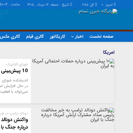
ساعت :
:50:04
امروز
کل
تاریخ : جمعه, ۱۶ مرداد , ۱۴۰۵
455
0
صفحه نخست
اخبار
کاریکاتور
گالری فیلم
گالری عکس
اخبار
چند رسانه
امریکا
اجتماعی
گالری فیلم
شورای آتلانتیک:
اقتصاد
گالری عکس
10 پیش‌بینی درباره حملات احتمالی آمریکا به ایران
سیاسی
حساب مشتری
اندیشکده شورای آن
فرهنگ
در حال افزایش ا
نمی‌تواند با قطعی
دونالد ترامپ در شب
واکنش دونالد
درباره جنگ با 