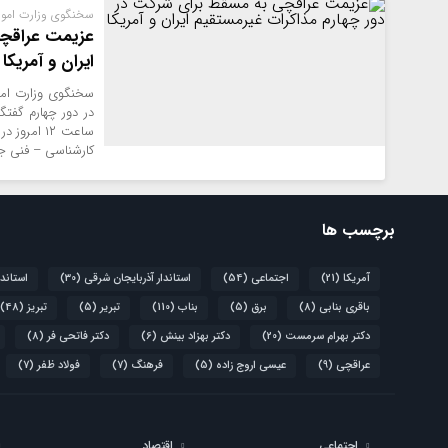
سخنگوی وزارت امور
عزیمت عراقچی
ایران و آمریکا
سخنگوی وزارت امور
در دور چهارم گفتگ
ساعت ۱۲ ا
کارشناسی – فنی جه
برچسب ها
آمریکا
(21)
اجتماعی
(54)
استاندار آذربایجان شرقی
(30)
استاند
باقری بنابی
(8)
برق
(5)
بناب
(110)
تبریر
(5)
تبریز
(48)
دکتر بهرام سرمست
(20)
دکتر بهزاد بینش
(6)
دکتر فاتحی فر
(8)
عراقچی
(9)
عیسی اروج زاده
(5)
فرهنگ
(7)
فولاد ظفر
(7)
اجتماعی
اقتصاد