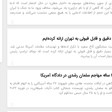
ی از سوی رسانه‌های موسوم به «اخبار جعلی» در حال انتشار است که ادعا
 کین، که گاهی از او با نام «رازین» یاد می‌شود، مخالف ورود ما به جنگ با ایران
ا این حجم از اطلاعات ادعایی را به هیچ منبعی منتسب نمی‌کنند و صددرصد
دقیق و قابل قبولی به تهران ارائه کرده‌ایم
ویت سخنگوی کاخ سفید با تکرار ادعاها و تهدیدات مقامات آمریکا مدعی شد:
بسیار دقیق و قابل قبولی به تهران ارائه کرده است که دونالد ترامپ رئیس
وار است، آن را بپذیرند.
هیئت منصفه دادگاهی در ایالات متحده، هادی مطر، شهروند ۲۷ ساله آمریکایی را به اتهام اقدام به
قتل و حمله با چاقو به سلمان رشدی، نویسنده جنجالی کتاب «آیات شیطانی»، در فوریه ۲۰۲۲
ه ۲۵ سال حبس محکوم کرد.