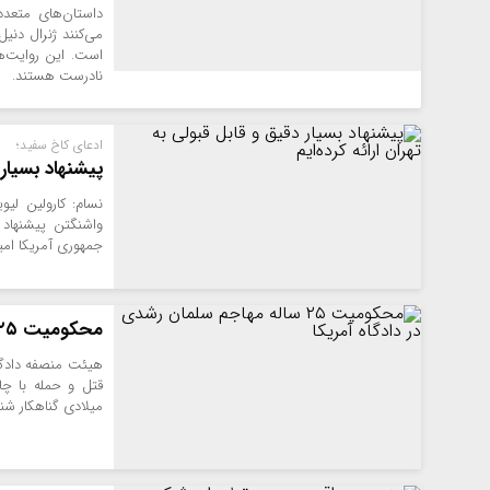
داستان‌های متعدد
می‌کنند ژنرال دنیل
است. این روایت‌ه
نادرست هستند.
ادعای کاخ سفید؛
پیشنهاد بسیار 
نسام: کارولین لی
واشنگتن پیشنهاد 
جمهوری آمریکا امید
محکومیت ۲۵ ساله مهاجم سلمان رشدی در دادگاه آمریکا
میلادی گناهکار شناخت و او را ب