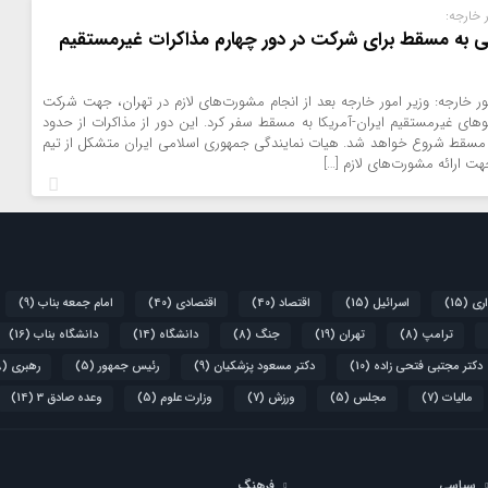
 خارجه:
 به مسقط برای شرکت در دور چهارم مذاکرات غیرمستقیم
 خارجه: وزیر امور خارجه بعد از انجام مشورت‌های لازم در تهران، جهت شرکت
وهای غیرمستقیم ایران-آمریکا به مسقط سفر کرد. این دور از مذاکرات از حدود
مروز در مسقط شروع خواهد شد. هیات نمایندگی جمهوری اسلامی ایران متشکل از تیم
ت ارائه مشورت‌های لازم […]
اری
(15)
اسرائیل
(15)
اقتصاد
(40)
اقتصادی
(40)
امام جمعه بناب
(9)
ترامپ
(8)
تهران
(19)
جنگ
(8)
دانشگاه
(14)
دانشگاه بناب
(16)
دکتر مجتبی فتحی زاده
(10)
دکتر مسعود پزشکیان
(9)
رئیس جمهور
(5)
رهبری
(8)
مالیات
(7)
مجلس
(5)
ورزش
(7)
وزارت علوم
(5)
وعده صادق 3
(14)
سیاسی
فرهنگ