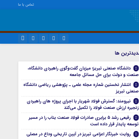
تماس با ما
ویژه خبری
نام کاربری یا نشانی ایمیل
اینستاگرام
يدترين ها
اجتماعی
تلگرام
دانشگاه صنعتی تبریز؛ میزبان گفت‌وگوی راهبردی دانشگاه،
اقتصاد
رمز عبور
صنعت و دولت برای حل مسائل جامعه
سروش
سیاسی
انتشار نخستین شماره مجله علمی ـ پژوهشی ریاضی دانشگاه
فرهنگ
ایتا
صنعتی تبریز
مرا به خاطر بسپار
آپارات
نیرومند: گسترش فولاد شهریار با اجرای پروژه های راهبردی
زنجیره ارزش صنعت فولاد را تکمیل می‌کند
واتساپ
رفیعی رشد ۵ برابری صادرات فولاد صنعت بناب را در مسیر
توسعه پایدار قرار داده است
روایت خبرنگار اعزامی تبریز در آیین تاریخی وداع در مصلی