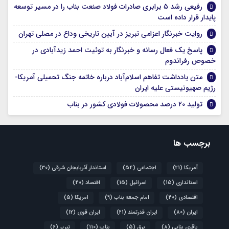
رفیعی رشد ۵ برابری صادرات فولاد صنعت بناب را در مسیر توسعه
پایدار قرار داده است
روایت خبرنگار اعزامی تبریز در آیین تاریخی وداع در مصلی تهران
پاسخ یک فعال رسانه و خبرنگار به توئیت احمد زیدآبادی در
خصوص رفراندوم
متن یادداشت تفاهم اسلام‌آباد درباره خاتمه جنگ تحمیلی آمریکا-
رژیم صهیونیستی علیه ایران
تولید ۲۰ درصد محصولات فولادی کشور در بناب
برچسب ها
آمریکا
(21)
اجتماعی
(54)
استاندار آذربایجان شرقی
(30)
استانداری
(15)
اسرائیل
(15)
اقتصاد
(40)
اقتصادی
(40)
امام جمعه بناب
(9)
امریکا
(5)
ایران
(80)
ایران قدرتمند
(21)
ایران قوی
(12)
باقری بنابی
(8)
برق
(5)
بناب
(110)
تبریر
(6)