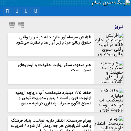
نام کاربری یا نشانی ایمیل
اینستاگرام
تلگرام
تبریز
سروش
ایتا
افزایش سرسام‌آور اجاره خانه در تبریز؛ وقتی
حقوق ریالی مردم زیر آوار عدم نظارت می‌شود
رمز عبور
آپارات
واتساپ
هنر متعهد، سنگر روایت حقیقت و آرمان‌های
مرا به خاطر بسپار
انقلاب است
حفظ ۳/۵ میلیارد مترمکعب آب دریاچه ارومیه
اولویت فوری است / بدون مدیریت تبخیر و
اصلاح الگوی مصرف، پایداری دریاچه محقق
نمی‌شود
بهرام سرمست: انتظار داریم فعالیت بنیاد فرهنگ
و ادب آذربایجان هر چه زودتر آغاز شود / ضرورت