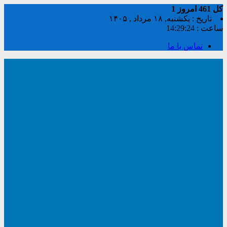
کل
461
امروز
1
تاریخ : یکشنبه, ۱۸ مرداد , ۱۴۰۵
ساعت :
14:29:24
تماس با ما