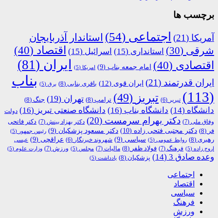
برچسب ها
اجتماعی
(54)
استاندار آذربایجان
آمریکا
(21)
اقتصاد
(40)
شرقی
(30)
استانداری
(15)
اسرائیل
(15)
ایران
(81)
اقتصادی
(40)
امام جمعه بناب
(9)
امریکا
(5)
بناب
ایران قدرتمند
(21)
ایران قوی
(12)
باقری بنابی
(8)
برق
(5)
(113)
تبریز
(49)
تهران
(19)
ترامپ
(8)
جنگ
(8)
تبریر
(6)
دانشگاه
(14)
دانشگاه بناب
(16)
دانشگاه صنعتی تبریز
(16)
دولت
دکتر بهرام سرمست
(20)
دکتر فاتحی
وفاق ملی
(7)
دکتر بهزاد بینش
(7)
دکتر مجتبی فتحی زاده
(10)
فر
(8)
دکتر مسعود پزشکیان
(9)
رئیس جمهور
(5)
رهبری
(8)
سیاسی
(9)
عراقچی
(9)
شهروند خبرنگار
(6)
روابط عمومی
(5)
عیسی
فولاد ظفر
(8)
فرهنگ
(7)
مالیات
(7)
ورزش
(7)
اروج زاده
(5)
مجلس
(5)
وزارت علوم
(5)
وعده صادق 3
(14)
پزشکیان
(8)
یادداشت
(5)
اجتماعی
اقتصاد
سیاسی
فرهنگ
ورزش