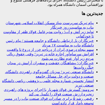
با سخنرانی رئیس دانشگاه، اجرای برنامه‌های فرهنگی متنوع و
نورافشانی آسمان دانشگاه همراه بود.
جديدترين ها
پیام تبریک سرپرست بنیاد مسکن انقلاب اسلامی شهرستان
بناب به مناسبت روز خبرنگار
تولید زیر آتش و آب؛ روایت مدیرعامل فولاد ظفر از مقاومت
تا خودکفایی
خبرنگاران پل ارتباطی دانشگاه و جامعه هستند / پیام رئیس
دانشگاه بناب به مناسبت ۱۷ مرداد
سهم پنجاه درصدی ایران از دریاچه خزر از دروغ تا واقعیت
افزایش سرسام‌آور اجاره خانه در تبریز؛ وقتی حقوق ریالی
مردم زیر آوار عدم نظارت می‌شود
خبرنگاران؛ پیشاهنگان حقیقت و سفیران آرامش در میدان
جنگ روایت‌ها
دانشگاه صنعتی تبریز؛ میزبان گفت‌وگوی راهبردی دانشگاه،
صنعت و دولت برای حل مسائل جامعه
انتشار نخستین شماره مجله علمی ـ پژوهشی ریاضی دانشگاه
صنعتی تبریز
نیرومند: گسترش فولاد شهریار با اجرای پروژه های راهبردی
زنجیره ارزش صنعت فولاد را تکمیل می‌کند
رفیعی رشد ۵ برابری صادرات فولاد صنعت بناب را در مسیر
توسعه پایدار قرار داده است