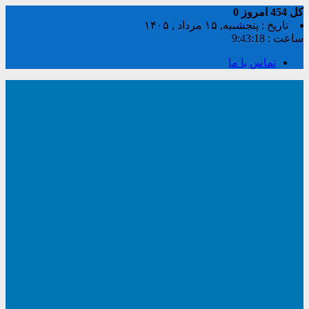
کل
454
امروز
0
تاریخ : پنجشنبه, ۱۵ مرداد , ۱۴۰۵
ساعت :
9:43:18
تماس با ما