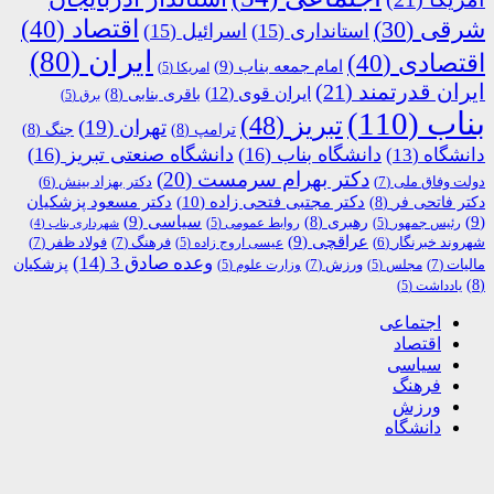
اقتصاد
(40)
شرقی
(30)
استانداری
(15)
اسرائیل
(15)
ایران
(80)
اقتصادی
(40)
امام جمعه بناب
(9)
امریکا
(5)
ایران قدرتمند
(21)
ایران قوی
(12)
باقری بنابی
(8)
برق
(5)
بناب
(110)
تبریز
(48)
تهران
(19)
ترامپ
(8)
جنگ
(8)
دانشگاه بناب
(16)
دانشگاه صنعتی تبریز
(16)
دانشگاه
(13)
دکتر بهرام سرمست
(20)
دولت وفاق ملی
(7)
دکتر بهزاد بینش
(6)
دکتر مجتبی فتحی زاده
(10)
دکتر فاتحی فر
(8)
دکتر مسعود پزشکیان
(9)
رهبری
(8)
سیاسی
(9)
رئیس جمهور
(5)
روابط عمومی
(5)
شهرداری بناب
(4)
عراقچی
(9)
فرهنگ
(7)
فولاد ظفر
(7)
شهروند خبرنگار
(6)
عیسی اروج زاده
(5)
وعده صادق 3
(14)
پزشکیان
مالیات
(7)
ورزش
(7)
مجلس
(5)
وزارت علوم
(5)
(8)
یادداشت
(5)
اجتماعی
اقتصاد
سیاسی
فرهنگ
ورزش
دانشگاه