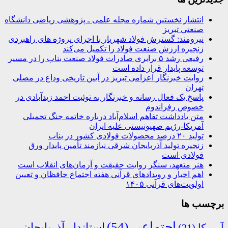
انتشار نخستین شماره مجله علمی ـ پژوهشی ریاضی دانشگاه
صنعتی تبریز
نیرومند: گسترش فولاد شهریار با اجرای پروژه های راهبردی
زنجیره ارزش صنعت فولاد را تکمیل می‌کند
رفیعی رشد ۵ برابری صادرات فولاد صنعت بناب را در مسیر
توسعه پایدار قرار داده است
روایت خبرنگار اعزامی تبریز در آیین تاریخی وداع در مصلی
تهران
پاسخ یک فعال رسانه و خبرنگار به توئیت احمد زیدآبادی در
خصوص رفراندوم
متن یادداشت تفاهم اسلام‌آباد درباره خاتمه جنگ تحمیلی
آمریکا-رژیم صهیونیستی علیه ایران
تولید ۲۰ درصد محصولات فولادی کشور در بناب
زنجیره تولید آذربایجان شرقی نیازمند تأمین پایدار ورق
فولادی است
هنر متعهد، سنگر روایت حقیقت و آرمان‌های انقلاب است
اهم اخبار و رویدادهای قرآنی هفته اجتماع حافظان و تعیین
اولویت‌های قرآنی ۱۴۰۵
برچسب ها
اجتماعی
(54)
استاندار آذربایجان
آمریکا
(21)