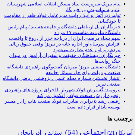
پیام تبریک سرپرست بنیاد مسکن انقلاب اسلامی شهرستان
بناب به مناسبت روز خبرنگار
تولید زیر آتش و آب؛ روایت مدیرعامل فولاد ظفر از مقاومت
تا خودکفایی
خبرنگاران پل ارتباطی دانشگاه و جامعه هستند / پیام رئیس
دانشگاه بناب به مناسبت ۱۷ مرداد
سهم پنجاه درصدی ایران از دریاچه خزر از دروغ تا واقعیت
افزایش سرسام‌آور اجاره خانه در تبریز؛ وقتی حقوق ریالی
مردم زیر آوار عدم نظارت می‌شود
خبرنگاران؛ پیشاهنگان حقیقت و سفیران آرامش در میدان
جنگ روایت‌ها
دانشگاه صنعتی تبریز؛ میزبان گفت‌وگوی راهبردی دانشگاه،
صنعت و دولت برای حل مسائل جامعه
انتشار نخستین شماره مجله علمی ـ پژوهشی ریاضی دانشگاه
صنعتی تبریز
نیرومند: گسترش فولاد شهریار با اجرای پروژه های راهبردی
زنجیره ارزش صنعت فولاد را تکمیل می‌کند
رفیعی رشد ۵ برابری صادرات فولاد صنعت بناب را در مسیر
توسعه پایدار قرار داده است
برچسب ها
اجتماعی
(54)
استاندار آذربایجان
آمریکا
(21)