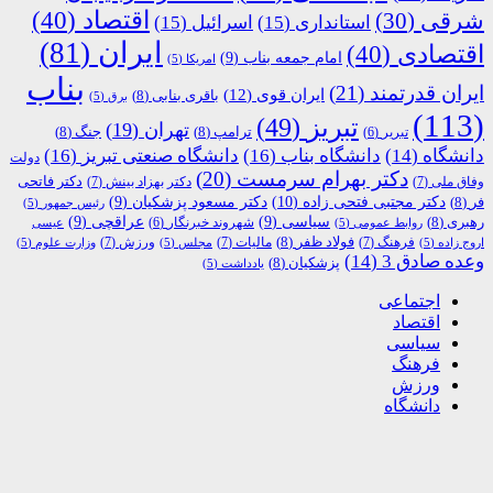
اقتصاد
(40)
شرقی
(30)
استانداری
(15)
اسرائیل
(15)
ایران
(81)
اقتصادی
(40)
امام جمعه بناب
(9)
امریکا
(5)
بناب
ایران قدرتمند
(21)
ایران قوی
(12)
باقری بنابی
(8)
برق
(5)
(113)
تبریز
(49)
تهران
(19)
ترامپ
(8)
جنگ
(8)
تبریر
(6)
دانشگاه
(14)
دانشگاه بناب
(16)
دانشگاه صنعتی تبریز
(16)
دولت
دکتر بهرام سرمست
(20)
دکتر فاتحی
وفاق ملی
(7)
دکتر بهزاد بینش
(7)
دکتر مجتبی فتحی زاده
(10)
فر
(8)
دکتر مسعود پزشکیان
(9)
رئیس جمهور
(5)
رهبری
(8)
سیاسی
(9)
عراقچی
(9)
شهروند خبرنگار
(6)
روابط عمومی
(5)
عیسی
فولاد ظفر
(8)
فرهنگ
(7)
مالیات
(7)
ورزش
(7)
اروج زاده
(5)
مجلس
(5)
وزارت علوم
(5)
وعده صادق 3
(14)
پزشکیان
(8)
یادداشت
(5)
اجتماعی
اقتصاد
سیاسی
فرهنگ
ورزش
دانشگاه