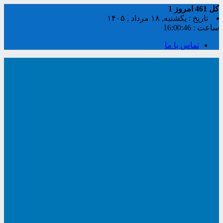
کل
461
امروز
1
تاریخ : یکشنبه, ۱۸ مرداد , ۱۴۰۵
ساعت :
16:00:46
تماس با ما