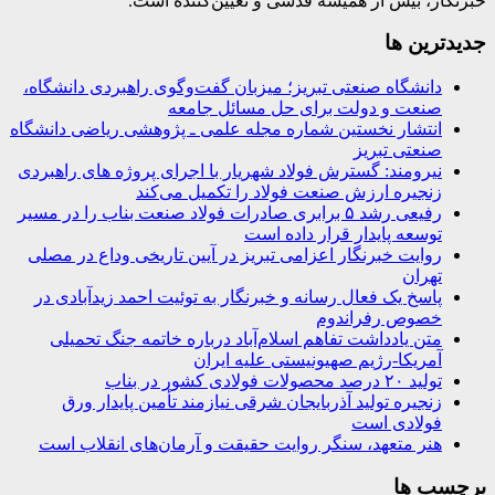
خبرنگار، بیش از همیشه قدسی و تعیین‌کننده است.
جديدترين ها
دانشگاه صنعتی تبریز؛ میزبان گفت‌وگوی راهبردی دانشگاه،
صنعت و دولت برای حل مسائل جامعه
انتشار نخستین شماره مجله علمی ـ پژوهشی ریاضی دانشگاه
صنعتی تبریز
نیرومند: گسترش فولاد شهریار با اجرای پروژه های راهبردی
زنجیره ارزش صنعت فولاد را تکمیل می‌کند
رفیعی رشد ۵ برابری صادرات فولاد صنعت بناب را در مسیر
توسعه پایدار قرار داده است
روایت خبرنگار اعزامی تبریز در آیین تاریخی وداع در مصلی
تهران
پاسخ یک فعال رسانه و خبرنگار به توئیت احمد زیدآبادی در
خصوص رفراندوم
متن یادداشت تفاهم اسلام‌آباد درباره خاتمه جنگ تحمیلی
آمریکا-رژیم صهیونیستی علیه ایران
تولید ۲۰ درصد محصولات فولادی کشور در بناب
زنجیره تولید آذربایجان شرقی نیازمند تأمین پایدار ورق
فولادی است
هنر متعهد، سنگر روایت حقیقت و آرمان‌های انقلاب است
برچسب ها