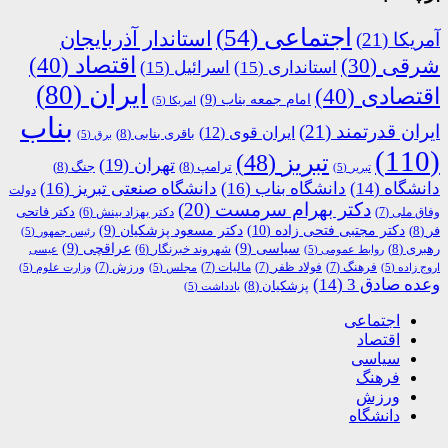
اجتماعی
(54)
استاندار آذربایجان
آمریکا
(21)
اقتصاد
(40)
شرقی
(30)
استانداری
(15)
اسرائیل
(15)
ایران
(80)
اقتصادی
(40)
امام جمعه بناب
(9)
امریکا
(5)
بناب
ایران قدرتمند
(21)
ایران قوی
(12)
باقری بنابی
(8)
برق
(5)
(110)
تبریز
(48)
تهران
(19)
ترامپ
(8)
جنگ
(8)
تبریر
(5)
دانشگاه
(14)
دانشگاه بناب
(16)
دانشگاه صنعتی تبریز
(16)
دولت
دکتر بهرام سرمست
(20)
دکتر فاتحی
وفاق ملی
(7)
دکتر بهزاد بینش
(6)
دکتر مجتبی فتحی زاده
(10)
فر
(8)
دکتر مسعود پزشکیان
(9)
رئیس جمهور
(5)
رهبری
(8)
سیاسی
(9)
عراقچی
(9)
شهروند خبرنگار
(6)
روابط عمومی
(5)
عیسی
فرهنگ
(7)
فولاد ظفر
(7)
مالیات
(7)
ورزش
(7)
اروج زاده
(5)
مجلس
(5)
وزارت علوم
(5)
وعده صادق 3
(14)
پزشکیان
(8)
یادداشت
(5)
اجتماعی
اقتصاد
سیاسی
فرهنگ
ورزش
دانشگاه