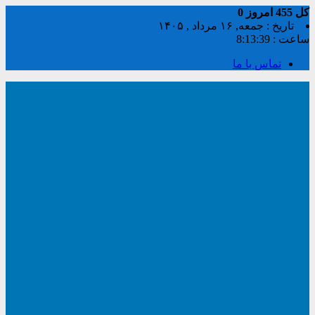
کل
455
امروز
0
تاریخ : جمعه, ۱۶ مرداد , ۱۴۰۵
ساعت :
8:13:39
تماس با ما