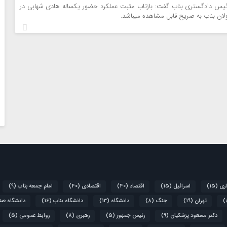
یس دادگستری بناب گفت: بازتاب مثبت عملکرد حضور یکساله هادی شهابی در
ان بناب به صریح قابل مشاهده میباشد.
اری
(15)
اسرائیل
(15)
اقتصاد
(40)
اقتصادی
(40)
امام جمعه بناب
(9)
تهران
(19)
جنگ
(8)
دانشگاه
(13)
دانشگاه بناب
(16)
دانشگاه صنع
دکتر مسعود پزشکیان
(9)
رئیس جمهور
(5)
رهبری
(8)
روابط عمومی
(5)