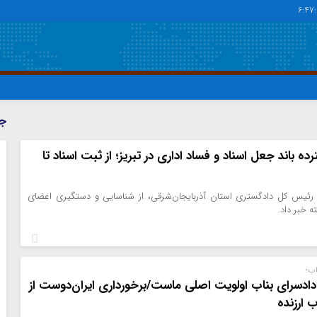
6:47
دسترسی سریع
پیوندها
جد
تماس با ما
گروه اجتماعی
 باند جعل اسناد و فساد اداری در تبریز؛ از ثبت اسناد تا
پیوندهای سایت
گروه اقتصاد
سبد خريد
گروه سیاسی
 رئیس کل دادگستری استان آذربایجان‌شرقی، از شناسایی و دستگیری اعضای
برگه دو ستونه
گروه فرهنگ
ه خبر داد.
ب؛
 دادسرای بناب اولویت اصلی ماست/برخورداری ایران‌دوست از
 ارزنده‌