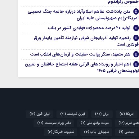
خصوص رفراندوم
متن یادداشت تفاهم اسلام‌آباد درباره خاتمه جنگ تحمیلی
آمریکا-رژیم صهیونیستی علیه ایران
تولید ۲۰ درصد محصولات فولادی کشور در بناب
زنجیره تولید آذربایجان شرقی نیازمند تأمین پایدار ورق
فولادی است
هنر متعهد، سنگر روایت حقیقت و آرمان‌های انقلاب است
اهم اخبار و رویدادهای قرآنی هفته اجتماع حافظان و تعیین
اولویت‌های قرآنی ۱۴۰۵
امریکا
(5)
ایران
(80)
ایران قدرتمند
(21)
ایران قوی
(12)
تی تبریز
(16)
دولت وفاق ملی
(7)
دکتر بهرام سرمست
(20)
سیاسی
(9)
شهرداری بناب
(4)
شهروند خبرنگار
(6)