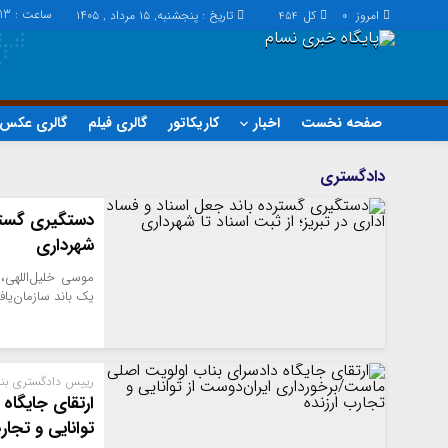
ساعت :
:13
امروز
کل
تاریخ : پنجشنبه, ۱۵ مرداد , ۱۴۰۵
454
0
صفحه نخست
اخبار
کاریکاتور
گالری فیلم
گالری عکس
اخبار
چند رسانه
دادگستری
اجتماعی
گالری فیلم
دستگیری گسترده
اقتصاد
گالری عکس
شهرداری
سیاسی
حساب مشتری
موسی خلیل‌اللهی،
فرهنگ
یک باند سازمان‌یافت
رییس دادگستری بنا
ارتقای جایگاه
توانایی و تجارب