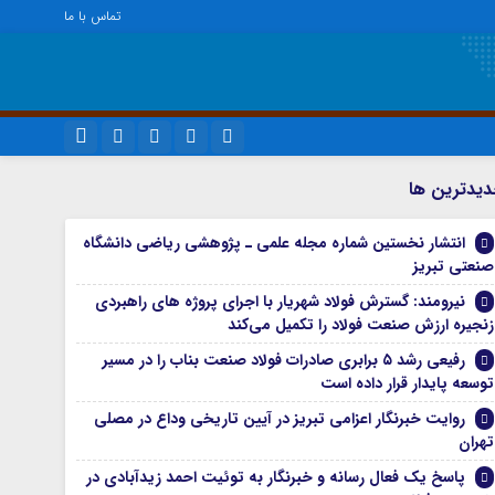
تماس با ما
ویژه خبری
نام کاربری یا نشانی ایمیل
اینستاگرام
يدترين ها
اجتماعی
تلگرام
انتشار نخستین شماره مجله علمی ـ پژوهشی ریاضی دانشگاه
اقتصاد
رمز عبور
صنعتی تبریز
سروش
سیاسی
نیرومند: گسترش فولاد شهریار با اجرای پروژه های راهبردی
فرهنگ
ایتا
زنجیره ارزش صنعت فولاد را تکمیل می‌کند
مرا به خاطر بسپار
آپارات
رفیعی رشد ۵ برابری صادرات فولاد صنعت بناب را در مسیر
توسعه پایدار قرار داده است
واتساپ
روایت خبرنگار اعزامی تبریز در آیین تاریخی وداع در مصلی
تهران
پاسخ یک فعال رسانه و خبرنگار به توئیت احمد زیدآبادی در