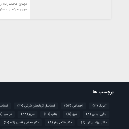
مهدی محمدزاده رئ
میان مردم و مسئول
برچسب ها
آمریکا
(21)
اجتماعی
(54)
استاندار آذربایجان شرقی
(30)
استاند
باقری بنابی
(8)
برق
(5)
بناب
(110)
تبریز
(48)
ترامپ
(8)
دکتر بهزاد بینش
(6)
دکتر فاتحی فر
(8)
دکتر مجتبی فتحی زاده
(10)