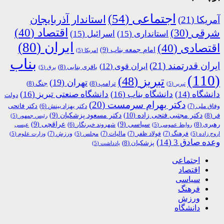
اجتماعی
(54)
استاندار آذربایجان
آمریکا
(21)
اقتصاد
(40)
شرقی
(30)
استانداری
(15)
اسرائیل
(15)
ایران
(80)
اقتصادی
(40)
امام جمعه بناب
(9)
امریکا
(5)
بناب
ایران قدرتمند
(21)
ایران قوی
(12)
باقری بنابی
(8)
برق
(5)
(110)
تبریز
(48)
تهران
(19)
ترامپ
(8)
جنگ
(8)
تبریر
(5)
دانشگاه
(14)
دانشگاه بناب
(16)
دانشگاه صنعتی تبریز
(16)
دولت
دکتر بهرام سرمست
(20)
دکتر فاتحی
وفاق ملی
(7)
دکتر بهزاد بینش
(6)
دکتر مجتبی فتحی زاده
(10)
فر
(8)
دکتر مسعود پزشکیان
(9)
رئیس جمهور
(5)
رهبری
(8)
سیاسی
(9)
عراقچی
(9)
شهروند خبرنگار
(6)
روابط عمومی
(5)
عیسی
فرهنگ
(7)
فولاد ظفر
(7)
مالیات
(7)
ورزش
(7)
اروج زاده
(5)
مجلس
(5)
وزارت علوم
(5)
وعده صادق 3
(14)
پزشکیان
(8)
یادداشت
(5)
اجتماعی
اقتصاد
سیاسی
فرهنگ
ورزش
دانشگاه