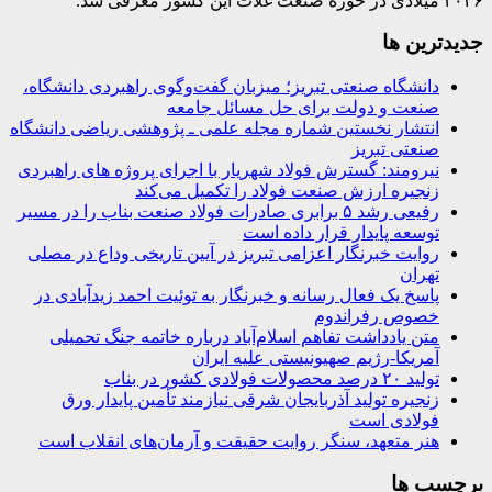
۲۰۲۶ میلادی در حوزه صنعت غلات این کشور معرفی شد.
جديدترين ها
دانشگاه صنعتی تبریز؛ میزبان گفت‌وگوی راهبردی دانشگاه،
صنعت و دولت برای حل مسائل جامعه
انتشار نخستین شماره مجله علمی ـ پژوهشی ریاضی دانشگاه
صنعتی تبریز
نیرومند: گسترش فولاد شهریار با اجرای پروژه های راهبردی
زنجیره ارزش صنعت فولاد را تکمیل می‌کند
رفیعی رشد ۵ برابری صادرات فولاد صنعت بناب را در مسیر
توسعه پایدار قرار داده است
روایت خبرنگار اعزامی تبریز در آیین تاریخی وداع در مصلی
تهران
پاسخ یک فعال رسانه و خبرنگار به توئیت احمد زیدآبادی در
خصوص رفراندوم
متن یادداشت تفاهم اسلام‌آباد درباره خاتمه جنگ تحمیلی
آمریکا-رژیم صهیونیستی علیه ایران
تولید ۲۰ درصد محصولات فولادی کشور در بناب
زنجیره تولید آذربایجان شرقی نیازمند تأمین پایدار ورق
فولادی است
هنر متعهد، سنگر روایت حقیقت و آرمان‌های انقلاب است
برچسب ها