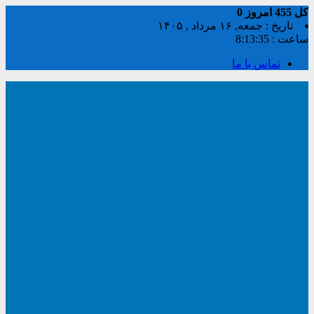
کل
455
امروز
0
تاریخ : جمعه, ۱۶ مرداد , ۱۴۰۵
ساعت :
8:13:35
تماس با ما