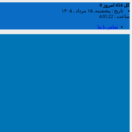
کل
454
امروز
0
تاریخ : پنجشنبه, ۱۵ مرداد , ۱۴۰۵
ساعت :
4:01:23
تماس با ما