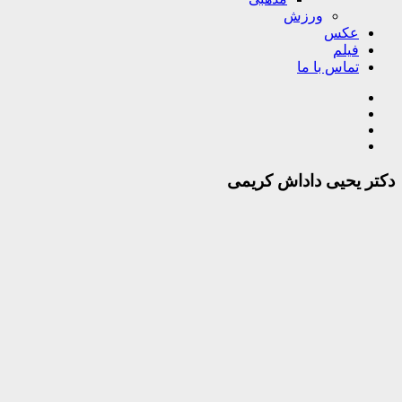
ورزش
عکس
فیلم
تماس با ما
دکتر یحیی داداش کریمی