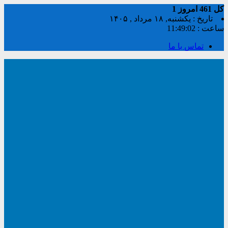
کل
461
امروز
1
تاریخ : یکشنبه, ۱۸ مرداد , ۱۴۰۵
ساعت :
11:49:02
تماس با ما