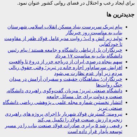
برای ایجاد رعب و اختلال در فضای روانی کشور عنوان نمود.
جديدترين ها
پیام تبریک سرپرست بنیاد مسکن انقلاب اسلامی شهرستان
بناب به مناسبت روز خبرنگار
تولید زیر آتش و آب؛ روایت مدیرعامل فولاد ظفر از مقاومت
تا خودکفایی
خبرنگاران پل ارتباطی دانشگاه و جامعه هستند / پیام رئیس
دانشگاه بناب به مناسبت ۱۷ مرداد
سهم پنجاه درصدی ایران از دریاچه خزر از دروغ تا واقعیت
افزایش سرسام‌آور اجاره خانه در تبریز؛ وقتی حقوق ریالی
مردم زیر آوار عدم نظارت می‌شود
خبرنگاران؛ پیشاهنگان حقیقت و سفیران آرامش در میدان
جنگ روایت‌ها
دانشگاه صنعتی تبریز؛ میزبان گفت‌وگوی راهبردی دانشگاه،
صنعت و دولت برای حل مسائل جامعه
انتشار نخستین شماره مجله علمی ـ پژوهشی ریاضی دانشگاه
صنعتی تبریز
نیرومند: گسترش فولاد شهریار با اجرای پروژه های راهبردی
زنجیره ارزش صنعت فولاد را تکمیل می‌کند
رفیعی رشد ۵ برابری صادرات فولاد صنعت بناب را در مسیر
توسعه پایدار قرار داده است