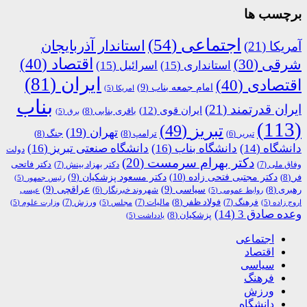
برچسب ها
اجتماعی
(54)
استاندار آذربایجان
آمریکا
(21)
اقتصاد
(40)
شرقی
(30)
استانداری
(15)
اسرائیل
(15)
ایران
(81)
اقتصادی
(40)
امام جمعه بناب
(9)
امریکا
(5)
بناب
ایران قدرتمند
(21)
ایران قوی
(12)
باقری بنابی
(8)
برق
(5)
(113)
تبریز
(49)
تهران
(19)
ترامپ
(8)
جنگ
(8)
تبریر
(6)
دانشگاه
(14)
دانشگاه بناب
(16)
دانشگاه صنعتی تبریز
(16)
دولت
دکتر بهرام سرمست
(20)
دکتر فاتحی
وفاق ملی
(7)
دکتر بهزاد بینش
(7)
دکتر مجتبی فتحی زاده
(10)
فر
(8)
دکتر مسعود پزشکیان
(9)
رئیس جمهور
(5)
رهبری
(8)
سیاسی
(9)
عراقچی
(9)
شهروند خبرنگار
(6)
روابط عمومی
(5)
عیسی
فولاد ظفر
(8)
فرهنگ
(7)
مالیات
(7)
ورزش
(7)
اروج زاده
(5)
مجلس
(5)
وزارت علوم
(5)
وعده صادق 3
(14)
پزشکیان
(8)
یادداشت
(5)
اجتماعی
اقتصاد
سیاسی
فرهنگ
ورزش
دانشگاه