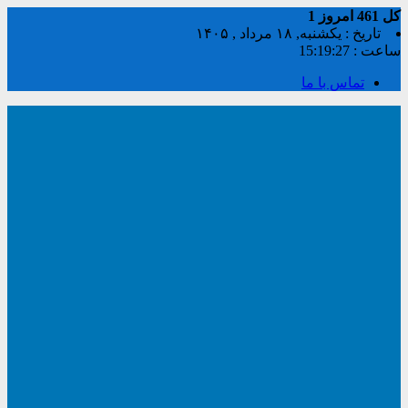
کل
461
امروز
1
تاریخ : یکشنبه, ۱۸ مرداد , ۱۴۰۵
ساعت :
15:19:28
تماس با ما