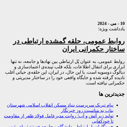
10 - می - 2024
یادداشت ویژه؛
روابط عمومی، حلقه گمشده ارتباطی در
ساختار حکمرانی ایران
روابط عمومی، به عنوان پُل ارتباطی بین نهادها و جامعه، نه تنها
ابزاری برای انتقال اطلاعات، بلکه قلب تپنده‌ی اعتمادسازی و
دیالوگ دوسویه است. با این حال، در ایران، این حلقه‌ی حیاتی اغلب
نادیده گرفته شده و جایگاه واقعی خود را در ساختار مدیریتی و
حکمرانی نیافته است.
جديدترين ها
پیام تبریک سرپرست بنیاد مسکن انقلاب اسلامی شهرستان
بناب به مناسبت روز خبرنگار
تولید زیر آتش و آب؛ روایت مدیرعامل فولاد ظفر از مقاومت
تا خودکفایی
خبرنگاران پل ارتباطی دانشگاه و جامعه هستند / پیام رئیس