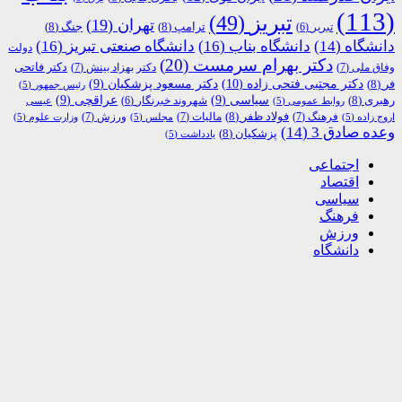
(113)
تبریز
(49)
تهران
(19)
ترامپ
(8)
جنگ
(8)
تبریر
(6)
دانشگاه
(14)
دانشگاه بناب
(16)
دانشگاه صنعتی تبریز
(16)
دولت
دکتر بهرام سرمست
(20)
دکتر فاتحی
وفاق ملی
(7)
دکتر بهزاد بینش
(7)
دکتر مجتبی فتحی زاده
(10)
فر
(8)
دکتر مسعود پزشکیان
(9)
رئیس جمهور
(5)
رهبری
(8)
سیاسی
(9)
عراقچی
(9)
شهروند خبرنگار
(6)
روابط عمومی
(5)
عیسی
فولاد ظفر
(8)
فرهنگ
(7)
مالیات
(7)
ورزش
(7)
اروج زاده
(5)
مجلس
(5)
وزارت علوم
(5)
وعده صادق 3
(14)
پزشکیان
(8)
یادداشت
(5)
اجتماعی
اقتصاد
سیاسی
فرهنگ
ورزش
دانشگاه