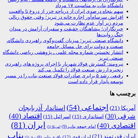
دانشگاه بناب به مناسبت ۱۷ مرداد
سهم پنجاه درصدی ایران از دریاچه خزر از دروغ تا واقعیت
افزایش سرسام‌آور اجاره خانه در تبریز؛ وقتی حقوق ریالی
مردم زیر آوار عدم نظارت می‌شود
خبرنگاران؛ پیشاهنگان حقیقت و سفیران آرامش در میدان
جنگ روایت‌ها
دانشگاه صنعتی تبریز؛ میزبان گفت‌وگوی راهبردی دانشگاه،
صنعت و دولت برای حل مسائل جامعه
انتشار نخستین شماره مجله علمی ـ پژوهشی ریاضی دانشگاه
صنعتی تبریز
نیرومند: گسترش فولاد شهریار با اجرای پروژه های راهبردی
زنجیره ارزش صنعت فولاد را تکمیل می‌کند
رفیعی رشد ۵ برابری صادرات فولاد صنعت بناب را در مسیر
توسعه پایدار قرار داده است
برچسب ها
اجتماعی
(54)
استاندار آذربایجان
آمریکا
(21)
اقتصاد
(40)
شرقی
(30)
استانداری
(15)
اسرائیل
(15)
ایران
(81)
اقتصادی
(40)
امام جمعه بناب
(9)
امریکا
(5)
بناب
ایران قدرتمند
(21)
ایران قوی
(12)
باقری بنابی
(8)
برق
(5)