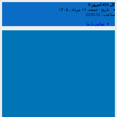
کل
455
امروز
0
تاریخ : جمعه, ۱۶ مرداد , ۱۴۰۵
ساعت :
22:01:51
تماس با ما