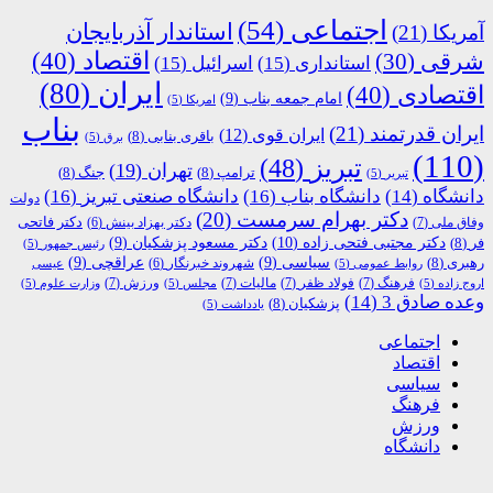
اجتماعی
(54)
استاندار آذربایجان
آمریکا
(21)
اقتصاد
(40)
شرقی
(30)
استانداری
(15)
اسرائیل
(15)
ایران
(80)
اقتصادی
(40)
امام جمعه بناب
(9)
امریکا
(5)
بناب
ایران قدرتمند
(21)
ایران قوی
(12)
باقری بنابی
(8)
برق
(5)
(110)
تبریز
(48)
تهران
(19)
ترامپ
(8)
جنگ
(8)
تبریر
(5)
دانشگاه
(14)
دانشگاه بناب
(16)
دانشگاه صنعتی تبریز
(16)
دولت
دکتر بهرام سرمست
(20)
دکتر فاتحی
وفاق ملی
(7)
دکتر بهزاد بینش
(6)
دکتر مجتبی فتحی زاده
(10)
فر
(8)
دکتر مسعود پزشکیان
(9)
رئیس جمهور
(5)
رهبری
(8)
سیاسی
(9)
عراقچی
(9)
شهروند خبرنگار
(6)
روابط عمومی
(5)
عیسی
فرهنگ
(7)
فولاد ظفر
(7)
مالیات
(7)
ورزش
(7)
اروج زاده
(5)
مجلس
(5)
وزارت علوم
(5)
وعده صادق 3
(14)
پزشکیان
(8)
یادداشت
(5)
اجتماعی
اقتصاد
سیاسی
فرهنگ
ورزش
دانشگاه