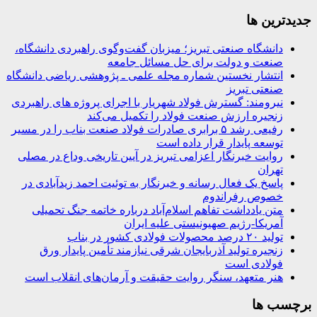
جديدترين ها
دانشگاه صنعتی تبریز؛ میزبان گفت‌وگوی راهبردی دانشگاه،
صنعت و دولت برای حل مسائل جامعه
انتشار نخستین شماره مجله علمی ـ پژوهشی ریاضی دانشگاه
صنعتی تبریز
نیرومند: گسترش فولاد شهریار با اجرای پروژه های راهبردی
زنجیره ارزش صنعت فولاد را تکمیل می‌کند
رفیعی رشد ۵ برابری صادرات فولاد صنعت بناب را در مسیر
توسعه پایدار قرار داده است
روایت خبرنگار اعزامی تبریز در آیین تاریخی وداع در مصلی
تهران
پاسخ یک فعال رسانه و خبرنگار به توئیت احمد زیدآبادی در
خصوص رفراندوم
متن یادداشت تفاهم اسلام‌آباد درباره خاتمه جنگ تحمیلی
آمریکا-رژیم صهیونیستی علیه ایران
تولید ۲۰ درصد محصولات فولادی کشور در بناب
زنجیره تولید آذربایجان شرقی نیازمند تأمین پایدار ورق
فولادی است
هنر متعهد، سنگر روایت حقیقت و آرمان‌های انقلاب است
برچسب ها