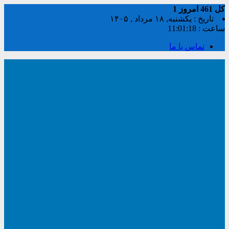
کل
461
امروز
1
تاریخ : یکشنبه, ۱۸ مرداد , ۱۴۰۵
ساعت :
11:01:18
تماس با ما