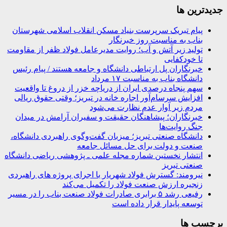
جديدترين ها
پیام تبریک سرپرست بنیاد مسکن انقلاب اسلامی شهرستان
بناب به مناسبت روز خبرنگار
تولید زیر آتش و آب؛ روایت مدیرعامل فولاد ظفر از مقاومت
تا خودکفایی
خبرنگاران پل ارتباطی دانشگاه و جامعه هستند / پیام رئیس
دانشگاه بناب به مناسبت ۱۷ مرداد
سهم پنجاه درصدی ایران از دریاچه خزر از دروغ تا واقعیت
افزایش سرسام‌آور اجاره خانه در تبریز؛ وقتی حقوق ریالی
مردم زیر آوار عدم نظارت می‌شود
خبرنگاران؛ پیشاهنگان حقیقت و سفیران آرامش در میدان
جنگ روایت‌ها
دانشگاه صنعتی تبریز؛ میزبان گفت‌وگوی راهبردی دانشگاه،
صنعت و دولت برای حل مسائل جامعه
انتشار نخستین شماره مجله علمی ـ پژوهشی ریاضی دانشگاه
صنعتی تبریز
نیرومند: گسترش فولاد شهریار با اجرای پروژه های راهبردی
زنجیره ارزش صنعت فولاد را تکمیل می‌کند
رفیعی رشد ۵ برابری صادرات فولاد صنعت بناب را در مسیر
توسعه پایدار قرار داده است
برچسب ها