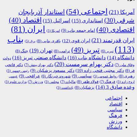
اجتماعی
(54)
استاندار آذربایجان
آمریکا
(21)
اقتصاد
(40)
شرقی
(30)
استانداری
(15)
اسرائیل
(15)
ایران
(81)
اقتصادی
(40)
امام جمعه بناب
(9)
امریکا
(5)
بناب
ایران قدرتمند
(21)
ایران قوی
(12)
باقری بنابی
(8)
برق
(5)
(113)
تبریز
(49)
تهران
(19)
ترامپ
(8)
جنگ
(8)
تبریر
(6)
دانشگاه
(14)
دانشگاه بناب
(16)
دانشگاه صنعتی تبریز
(16)
دولت
دکتر بهرام سرمست
(20)
دکتر فاتحی
وفاق ملی
(7)
دکتر بهزاد بینش
(7)
دکتر مجتبی فتحی زاده
(10)
فر
(8)
دکتر مسعود پزشکیان
(9)
رئیس جمهور
(5)
رهبری
(8)
سیاسی
(9)
عراقچی
(9)
شهروند خبرنگار
(6)
روابط عمومی
(5)
عیسی
فولاد ظفر
(8)
فرهنگ
(7)
مالیات
(7)
ورزش
(7)
اروج زاده
(5)
مجلس
(5)
وزارت علوم
(5)
وعده صادق 3
(14)
پزشکیان
(8)
یادداشت
(5)
اجتماعی
اقتصاد
سیاسی
فرهنگ
ورزش
دانشگاه