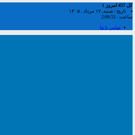
کل
457
امروز
1
تاریخ : شنبه, ۱۷ مرداد , ۱۴۰۵
ساعت :
2:06:53
تماس با ما