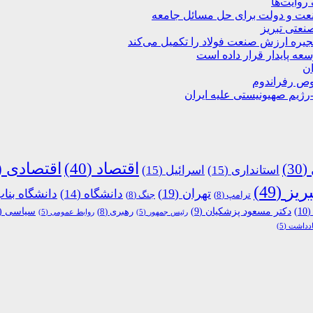
روایت‌ها
صنعت و دولت برای حل مسائل جامعه
نعتی تبریز
نجیره ارزش صنعت فولاد را تکمیل می‌کند
ان
صوص رفراندوم
-رژیم صهیونیستی علیه ایران
اقتصاد
(40)
اقتصادی
40)
(30)
استانداری
(15)
اسرائیل
(15)
بریز
(49)
تهران
(19)
دانشگاه
(14)
دانشگاه بنا
ترامپ
(8)
جنگ
(8)
(10
دکتر مسعود پزشکیان
(9)
رهبری
(8)
سیاسی
(9)
رئیس جمهور
(5)
روابط عمومی
(5)
ادداشت
(5)