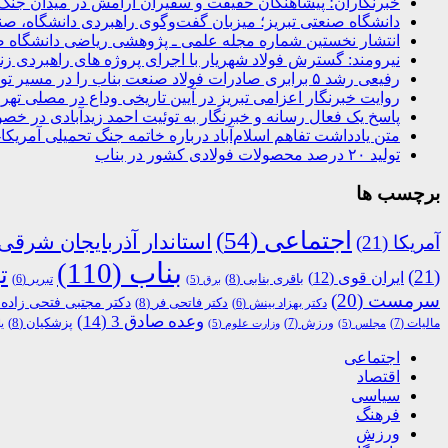
خبرنگاران؛ پیشاهنگان حقیقت و سفیران آرامش در میدان جنگ 
دانشگاه صنعتی تبریز؛ میزبان گفت‌وگوی راهبردی دانشگاه، 
انتشار نخستین شماره مجله علمی ـ پژوهشی ریاضی دانشگاه ص
نیرومند: گسترش فولاد شهریار با اجرای پروژه های راهبردی ز
رفیعی رشد ۵ برابری صادرات فولاد صنعت بناب را در مسیر توسعه پایدار قرار داده است
روایت خبرنگار اعزامی تبریز در آیین تاریخی وداع در مصلی تهر
پاسخ یک فعال رسانه و خبرنگار به توئیت احمد زیدآبادی در خ
متن یادداشت تفاهم اسلام‌آباد درباره خاتمه جنگ تحمیلی آمریکا
تولید ۲۰ درصد محصولات فولادی کشور در بناب
برچسب ها
اجتماعی
(54)
استاندار آذربایجان شرقی
آمریکا
(21)
بناب
(110)
ت
(21)
ایران قوی
(12)
باقری بنابی
(8)
تبریر
(6)
برق
(5)
سرمست
(20)
دکتر مجتبی فتحی زاده
)
دکتر فاتحی فر
(8)
دکتر بهزاد بینش
(6)
وعده صادق 3
(14)
پزشکیان
(8)
مالیات
(7)
ورزش
(7)
مجلس
(5)
وزارت علوم
(5)
ی
اجتماعی
اقتصاد
سیاسی
فرهنگ
ورزش