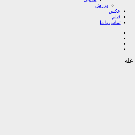
ورزش
عکس
فیلم
تماس با ما
غله