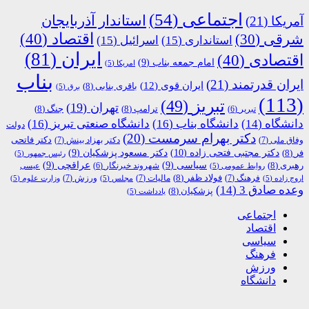
اجتماعی
(54)
استاندار آذربایجان
آمریکا
(21)
اقتصاد
(40)
شرقی
(30)
استانداری
(15)
اسرائیل
(15)
ایران
(81)
اقتصادی
(40)
امام جمعه بناب
(9)
امریکا
(5)
بناب
ایران قدرتمند
(21)
ایران قوی
(12)
باقری بنابی
(8)
برق
(5)
(113)
تبریز
(49)
تهران
(19)
ترامپ
(8)
جنگ
(8)
تبریر
(6)
دانشگاه
(14)
دانشگاه بناب
(16)
دانشگاه صنعتی تبریز
(16)
دولت
دکتر بهرام سرمست
(20)
دکتر فاتحی
وفاق ملی
(7)
دکتر بهزاد بینش
(7)
دکتر مجتبی فتحی زاده
(10)
فر
(8)
دکتر مسعود پزشکیان
(9)
رئیس جمهور
(5)
رهبری
(8)
سیاسی
(9)
عراقچی
(9)
شهروند خبرنگار
(6)
روابط عمومی
(5)
عیسی
فولاد ظفر
(8)
فرهنگ
(7)
مالیات
(7)
ورزش
(7)
اروج زاده
(5)
مجلس
(5)
وزارت علوم
(5)
وعده صادق 3
(14)
پزشکیان
(8)
یادداشت
(5)
اجتماعی
اقتصاد
سیاسی
فرهنگ
ورزش
دانشگاه