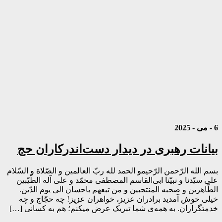
6 - می - 2025
بیانات رهبری در دیدار دست‌اندرکاران حج
بسم الله الرّحمن الرّحیمو الحمد لله ربّ العالمین و الصّلاة و السّلام
علی سیّدنا و نبیّنا ابی‌القاسم المصطفی محمّد و علی آله الطّیّبین
الطّاهرین و صحبه المنتجبین و من تبعهم باحسان الی یوم الدّین.
خیلی خوش آمدید برادران عزیز، خواهران عزیز! چه حجّاج و چه
خدمتگزاران. به همه‌ی شما تبریک عرض میکنم؛ هم به کسانی […]