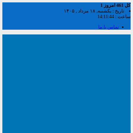
کل
461
امروز
1
تاریخ : یکشنبه, ۱۸ مرداد , ۱۴۰۵
ساعت :
14:11:44
تماس با ما