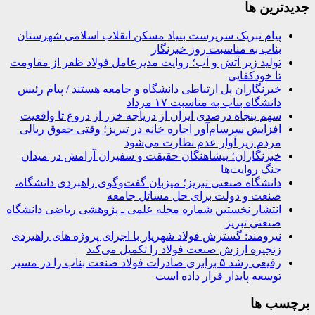
جديدترين ها
پیام تبریک سرپرست بنیاد مسکن انقلاب اسلامی شهرستان
بناب به مناسبت روز خبرنگار
تولید زیر آتش و آب؛ روایت مدیرعامل فولاد ظفر از مقاومت
تا خودکفایی
خبرنگاران پل ارتباطی دانشگاه و جامعه هستند / پیام رئیس
دانشگاه بناب به مناسبت ۱۷ مرداد
سهم پنجاه درصدی ایران از دریاچه خزر از دروغ تا واقعیت
افزایش سرسام‌آور اجاره خانه در تبریز؛ وقتی حقوق ریالی
مردم زیر آوار عدم نظارت می‌شود
خبرنگاران؛ پیشاهنگان حقیقت و سفیران آرامش در میدان
جنگ روایت‌ها
دانشگاه صنعتی تبریز؛ میزبان گفت‌وگوی راهبردی دانشگاه،
صنعت و دولت برای حل مسائل جامعه
انتشار نخستین شماره مجله علمی ـ پژوهشی ریاضی دانشگاه
صنعتی تبریز
نیرومند: گسترش فولاد شهریار با اجرای پروژه های راهبردی
زنجیره ارزش صنعت فولاد را تکمیل می‌کند
رفیعی رشد ۵ برابری صادرات فولاد صنعت بناب را در مسیر
توسعه پایدار قرار داده است
برچسب ها