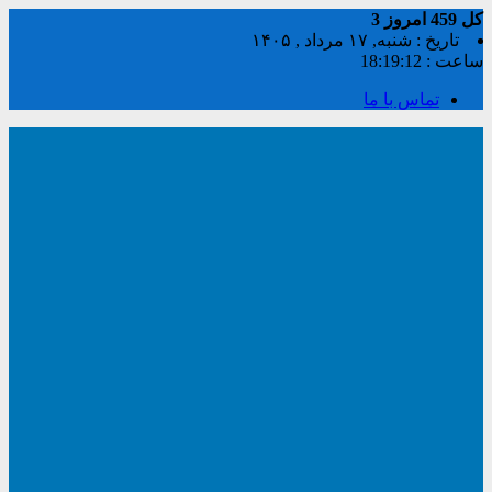
کل
459
امروز
3
تاریخ : شنبه, ۱۷ مرداد , ۱۴۰۵
ساعت :
18:19:12
تماس با ما