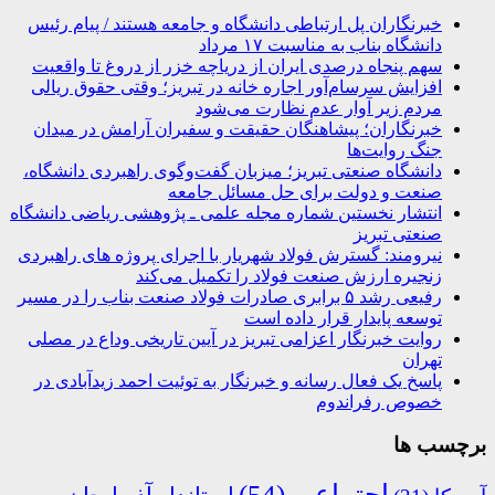
خبرنگاران پل ارتباطی دانشگاه و جامعه هستند / پیام رئیس
دانشگاه بناب به مناسبت ۱۷ مرداد
سهم پنجاه درصدی ایران از دریاچه خزر از دروغ تا واقعیت
افزایش سرسام‌آور اجاره خانه در تبریز؛ وقتی حقوق ریالی
مردم زیر آوار عدم نظارت می‌شود
خبرنگاران؛ پیشاهنگان حقیقت و سفیران آرامش در میدان
جنگ روایت‌ها
دانشگاه صنعتی تبریز؛ میزبان گفت‌وگوی راهبردی دانشگاه،
صنعت و دولت برای حل مسائل جامعه
انتشار نخستین شماره مجله علمی ـ پژوهشی ریاضی دانشگاه
صنعتی تبریز
نیرومند: گسترش فولاد شهریار با اجرای پروژه های راهبردی
زنجیره ارزش صنعت فولاد را تکمیل می‌کند
رفیعی رشد ۵ برابری صادرات فولاد صنعت بناب را در مسیر
توسعه پایدار قرار داده است
روایت خبرنگار اعزامی تبریز در آیین تاریخی وداع در مصلی
تهران
پاسخ یک فعال رسانه و خبرنگار به توئیت احمد زیدآبادی در
خصوص رفراندوم
برچسب ها
اجتماعی
(54)