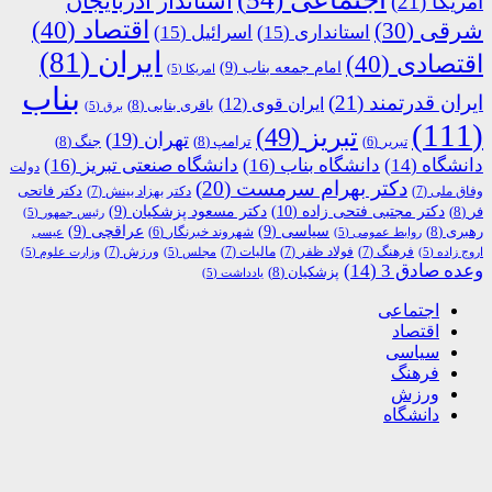
استاندار آذربایجان
آمریکا
(21)
اقتصاد
(40)
شرقی
(30)
استانداری
(15)
اسرائیل
(15)
ایران
(81)
اقتصادی
(40)
امام جمعه بناب
(9)
امریکا
(5)
بناب
ایران قدرتمند
(21)
ایران قوی
(12)
باقری بنابی
(8)
برق
(5)
(111)
تبریز
(49)
تهران
(19)
ترامپ
(8)
جنگ
(8)
تبریر
(6)
دانشگاه
(14)
دانشگاه بناب
(16)
دانشگاه صنعتی تبریز
(16)
دولت
دکتر بهرام سرمست
(20)
دکتر فاتحی
وفاق ملی
(7)
دکتر بهزاد بینش
(7)
دکتر مجتبی فتحی زاده
(10)
فر
(8)
دکتر مسعود پزشکیان
(9)
رئیس جمهور
(5)
رهبری
(8)
سیاسی
(9)
عراقچی
(9)
شهروند خبرنگار
(6)
روابط عمومی
(5)
عیسی
فرهنگ
(7)
فولاد ظفر
(7)
مالیات
(7)
ورزش
(7)
اروج زاده
(5)
مجلس
(5)
وزارت علوم
(5)
وعده صادق 3
(14)
پزشکیان
(8)
یادداشت
(5)
اجتماعی
اقتصاد
سیاسی
فرهنگ
ورزش
دانشگاه