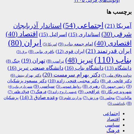
اولویت‌های قرآنی ۱۴۰۵
برچسب ها
اجتماعی
(54)
استاندار آذربایجان
آمریکا
(21)
اقتصاد
(40)
شرقی
(30)
استانداری
(15)
اسرائیل
(15)
ایران
(80)
اقتصادی
(40)
امام جمعه بناب
(9)
امریکا
(5)
ایران قدرتمند
(21)
ایران قوی
(12)
باقری بنابی
(8)
برق
(5)
بناب
(110)
تبریز
(48)
تهران
(19)
ترامپ
(8)
جنگ
(8)
دانشگاه بناب
(16)
دانشگاه صنعتی تبریز
(16)
دانشگاه
(13)
دکتر بهرام سرمست
(20)
دولت وفاق ملی
(7)
دکتر بهزاد بینش
(6)
دکتر مجتبی فتحی زاده
(10)
دکتر فاتحی فر
(8)
دکتر مسعود پزشکیان
(9)
رهبری
(8)
سیاسی
(9)
رئیس جمهور
(5)
روابط عمومی
(5)
شهرداری بناب
(4)
عراقچی
(9)
فرهنگ
(7)
فولاد ظفر
(7)
شهروند خبرنگار
(6)
عیسی اروج زاده
(5)
وعده صادق 3
(14)
پزشکیان
مالیات
(7)
ورزش
(7)
مجلس
(5)
وزارت علوم
(5)
(8)
یادداشت
(5)
اجتماعی
اقتصاد
سیاسی
فرهنگ