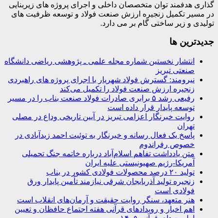
گذاری هدفمند توان متخصصان داخلی و اجرای پروژه های زیربنایی
در مسیر تکمیل زنجیره ارزش صنعت فولاد و توسعه ظرفیت های
تولیدی و زیر ساختی گام بر می دارد.
جديدترين ها
انتشار نخستین شماره مجله علمی ـ پژوهشی ریاضی دانشگاه
صنعتی تبریز
نیرومند: گسترش فولاد شهریار با اجرای پروژه های راهبردی
زنجیره ارزش صنعت فولاد را تکمیل می‌کند
رفیعی رشد ۵ برابری صادرات فولاد صنعت بناب را در مسیر
توسعه پایدار قرار داده است
روایت خبرنگار اعزامی تبریز در آیین تاریخی وداع در مصلی
تهران
پاسخ یک فعال رسانه و خبرنگار به توئیت احمد زیدآبادی در
خصوص رفراندوم
متن یادداشت تفاهم اسلام‌آباد درباره خاتمه جنگ تحمیلی
آمریکا-رژیم صهیونیستی علیه ایران
تولید ۲۰ درصد محصولات فولادی کشور در بناب
زنجیره تولید آذربایجان شرقی نیازمند تأمین پایدار ورق
فولادی است
هنر متعهد، سنگر روایت حقیقت و آرمان‌های انقلاب است
اهم اخبار و رویدادهای قرآنی هفته اجتماع حافظان و تعیین