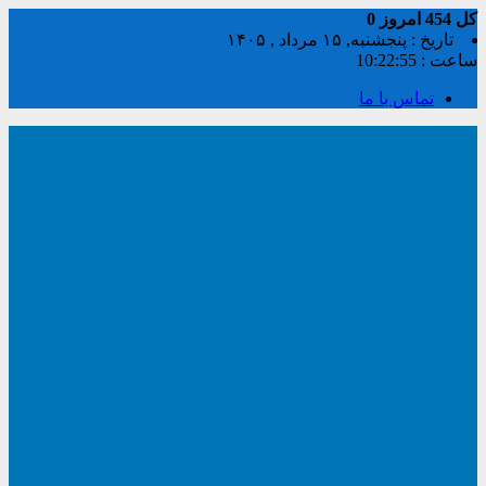
کل
454
امروز
0
تاریخ : پنجشنبه, ۱۵ مرداد , ۱۴۰۵
ساعت :
10:22:56
تماس با ما