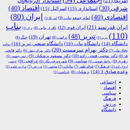
استاندار آذربایجان
آمریکا
(21)
اقتصاد
(40)
شرقی
(30)
استانداری
(15)
اسرائیل
(15)
ایران
(80)
اقتصادی
(40)
امام جمعه بناب
(9)
امریکا
(5)
بناب
ایران قدرتمند
(21)
ایران قوی
(12)
باقری بنابی
(8)
برق
(5)
(110)
تبریز
(48)
تهران
(19)
ترامپ
(8)
جنگ
(8)
تبریر
(5)
دانشگاه
(14)
دانشگاه بناب
(16)
دانشگاه صنعتی تبریز
(16)
دولت
دکتر بهرام سرمست
(20)
دکتر فاتحی
وفاق ملی
(7)
دکتر بهزاد بینش
(6)
دکتر مجتبی فتحی زاده
(10)
فر
(8)
دکتر مسعود پزشکیان
(9)
رئیس جمهور
(5)
رهبری
(8)
سیاسی
(9)
عراقچی
(9)
شهروند خبرنگار
(6)
روابط عمومی
(5)
عیسی
فرهنگ
(7)
فولاد ظفر
(7)
مالیات
(7)
ورزش
(7)
اروج زاده
(5)
مجلس
(5)
وزارت علوم
(5)
وعده صادق 3
(14)
پزشکیان
(8)
یادداشت
(5)
اجتماعی
اقتصاد
سیاسی
فرهنگ
ورزش
دانشگاه