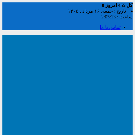
کل
455
امروز
0
تاریخ : جمعه, ۱۶ مرداد , ۱۴۰۵
ساعت :
2:05:13
تماس با ما