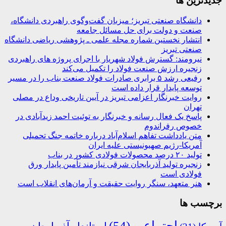
جديدترين ها
دانشگاه صنعتی تبریز؛ میزبان گفت‌وگوی راهبردی دانشگاه،
صنعت و دولت برای حل مسائل جامعه
انتشار نخستین شماره مجله علمی ـ پژوهشی ریاضی دانشگاه
صنعتی تبریز
نیرومند: گسترش فولاد شهریار با اجرای پروژه های راهبردی
زنجیره ارزش صنعت فولاد را تکمیل می‌کند
رفیعی رشد ۵ برابری صادرات فولاد صنعت بناب را در مسیر
توسعه پایدار قرار داده است
روایت خبرنگار اعزامی تبریز در آیین تاریخی وداع در مصلی
تهران
پاسخ یک فعال رسانه و خبرنگار به توئیت احمد زیدآبادی در
خصوص رفراندوم
متن یادداشت تفاهم اسلام‌آباد درباره خاتمه جنگ تحمیلی
آمریکا-رژیم صهیونیستی علیه ایران
تولید ۲۰ درصد محصولات فولادی کشور در بناب
زنجیره تولید آذربایجان شرقی نیازمند تأمین پایدار ورق
فولادی است
هنر متعهد، سنگر روایت حقیقت و آرمان‌های انقلاب است
برچسب ها
اجتماعی
(54)