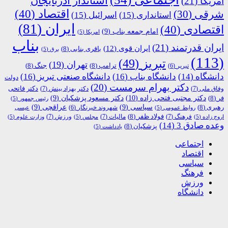
استاندار آذربایجان
آمریکا
(21)
اقتصاد
(40)
شرقی
(30)
استانداری
(15)
اسرائیل
(15)
ایران
(81)
اقتصادی
(40)
امام جمعه بناب
(9)
امریکا
(5)
بناب
ایران قدرتمند
(21)
ایران قوی
(12)
باقری بنابی
(8)
برق
(5)
(113)
تبریز
(49)
تهران
(19)
ترامپ
(8)
جنگ
(8)
تبریر
(6)
دانشگاه
(14)
دانشگاه بناب
(16)
دانشگاه صنعتی تبریز
(16)
دولت
دکتر بهرام سرمست
(20)
دکتر فاتحی
وفاق ملی
(7)
دکتر بهزاد بینش
(7)
دکتر مجتبی فتحی زاده
(10)
فر
(8)
دکتر مسعود پزشکیان
(9)
رئیس جمهور
(5)
رهبری
(8)
سیاسی
(9)
عراقچی
(9)
شهروند خبرنگار
(6)
روابط عمومی
(5)
عیسی
فولاد ظفر
(8)
فرهنگ
(7)
مالیات
(7)
ورزش
(7)
اروج زاده
(5)
مجلس
(5)
وزارت علوم
(5)
وعده صادق 3
(14)
پزشکیان
(8)
یادداشت
(5)
اجتماعی
اقتصاد
سیاسی
فرهنگ
ورزش
دانشگاه