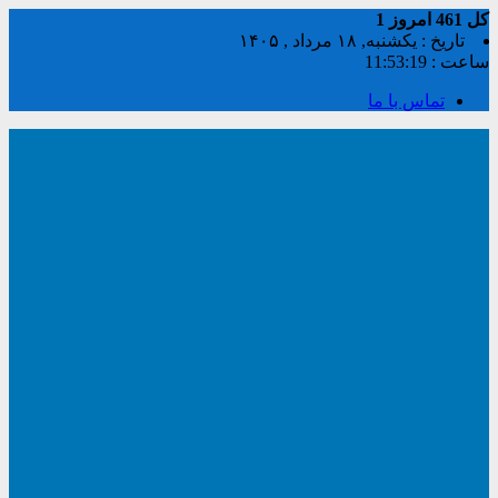
کل
461
امروز
1
تاریخ : یکشنبه, ۱۸ مرداد , ۱۴۰۵
ساعت :
11:53:19
تماس با ما