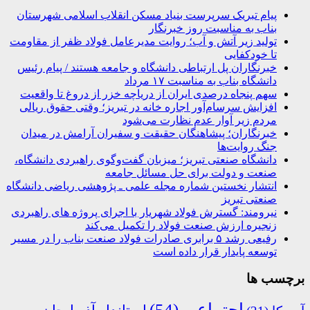
پیام تبریک سرپرست بنیاد مسکن انقلاب اسلامی شهرستان
بناب به مناسبت روز خبرنگار
تولید زیر آتش و آب؛ روایت مدیرعامل فولاد ظفر از مقاومت
تا خودکفایی
خبرنگاران پل ارتباطی دانشگاه و جامعه هستند / پیام رئیس
دانشگاه بناب به مناسبت ۱۷ مرداد
سهم پنجاه درصدی ایران از دریاچه خزر از دروغ تا واقعیت
افزایش سرسام‌آور اجاره خانه در تبریز؛ وقتی حقوق ریالی
مردم زیر آوار عدم نظارت می‌شود
خبرنگاران؛ پیشاهنگان حقیقت و سفیران آرامش در میدان
جنگ روایت‌ها
دانشگاه صنعتی تبریز؛ میزبان گفت‌وگوی راهبردی دانشگاه،
صنعت و دولت برای حل مسائل جامعه
انتشار نخستین شماره مجله علمی ـ پژوهشی ریاضی دانشگاه
صنعتی تبریز
نیرومند: گسترش فولاد شهریار با اجرای پروژه های راهبردی
زنجیره ارزش صنعت فولاد را تکمیل می‌کند
رفیعی رشد ۵ برابری صادرات فولاد صنعت بناب را در مسیر
توسعه پایدار قرار داده است
برچسب ها
اجتماعی
(54)