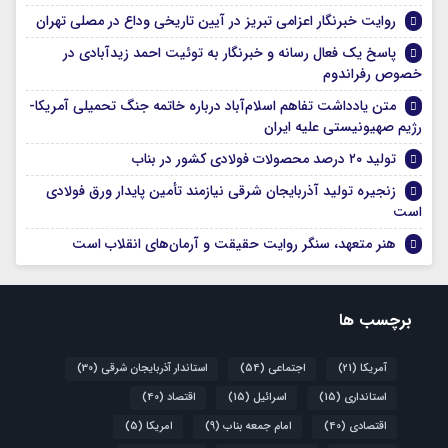
روایت خبرنگار اعزامی تبریز در آیین تاریخی وداع در مصلی تهران
پاسخ یک فعال رسانه و خبرنگار به توئیت احمد زیدآبادی در
خصوص رفراندوم
متن یادداشت تفاهم اسلام‌آباد درباره خاتمه جنگ تحمیلی آمریکا-
رژیم صهیونیستی علیه ایران
تولید ۲۰ درصد محصولات فولادی کشور در بناب
زنجیره تولید آذربایجان شرقی نیازمند تأمین پایدار ورق فولادی
است
هنر متعهد، سنگر روایت حقیقت و آرمان‌های انقلاب است
برچسب ها
آمریکا
(21)
اجتماعی
(54)
استاندار آذربایجان شرقی
(30)
استانداری
(15)
اسرائیل
(15)
اقتصاد
(40)
اقتصادی
(40)
امام جمعه بناب
(9)
امریکا
(5)