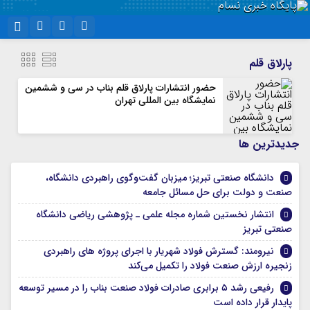
نام کاربری یا نشانی ایمیل
اینستاگرام
تلگرام
پارلاق قلم
سروش
ایتا
حضور انتشارات پارلاق قلم بناب در سی و ششمین
نمایشگاه بین المللی تهران
رمز عبور
آپارات
واتساپ
جديدترين ها
مرا به خاطر بسپار
دانشگاه صنعتی تبریز؛ میزبان گفت‌وگوی راهبردی دانشگاه،
صنعت و دولت برای حل مسائل جامعه
انتشار نخستین شماره مجله علمی ـ پژوهشی ریاضی دانشگاه
صنعتی تبریز
نیرومند: گسترش فولاد شهریار با اجرای پروژه های راهبردی
زنجیره ارزش صنعت فولاد را تکمیل می‌کند
رفیعی رشد ۵ برابری صادرات فولاد صنعت بناب را در مسیر توسعه
پایدار قرار داده است