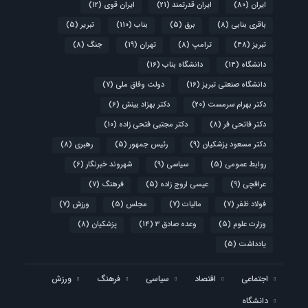
ایران
(80)
ایران قدرتمند
(21)
ایران قوی
(12)
باقری بنابی
(8)
برق
(5)
بناب
(110)
تبریر
(5)
تبریز
(48)
ترامپ
(8)
تهران
(19)
جنگ
(8)
دانشگاه
(14)
دانشگاه بناب
(16)
دانشگاه صنعتی تبریز
(16)
دولت وفاق ملی
(7)
دکتر بهرام سرمست
(20)
دکتر بهزاد بینش
(6)
دکتر فاتحی فر
(8)
دکتر مجتبی فتحی زاده
(10)
دکتر مسعود پزشکیان
(9)
رئیس جمهور
(5)
رهبری
(8)
روابط عمومی
(5)
سیاسی
(9)
شهروند خبرنگار
(6)
عراقچی
(9)
عیسی اروج زاده
(5)
فرهنگ
(7)
فولاد ظفر
(7)
مالیات
(7)
مجلس
(5)
ورزش
(7)
وزارت علوم
(5)
وعده صادق 3
(14)
پزشکیان
(8)
یادداشت
(5)
اجتماعی
اقتصاد
سیاسی
فرهنگ
ورزش
دانشگاه