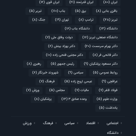
ایران
(80)
ایران قدرتمند
(21)
ایران قوی
(12)
باقری بنابی
(8)
برق
(5)
بناب
(110)
تبریر
(5)
تبریز
(48)
ترامپ
(8)
تهران
(19)
جنگ
(8)
دانشگاه
(14)
دانشگاه بناب
(16)
دانشگاه صنعتی تبریز
(16)
دولت وفاق ملی
(7)
دکتر بهرام سرمست
(20)
دکتر بهزاد بینش
(6)
دکتر فاتحی فر
(8)
دکتر مجتبی فتحی زاده
(10)
دکتر مسعود پزشکیان
(9)
رئیس جمهور
(5)
رهبری
(8)
روابط عمومی
(5)
سیاسی
(9)
شهروند خبرنگار
(6)
عراقچی
(9)
عیسی اروج زاده
(5)
فرهنگ
(7)
فولاد ظفر
(7)
مالیات
(7)
مجلس
(5)
ورزش
(7)
وزارت علوم
(5)
وعده صادق 3
(14)
پزشکیان
(8)
یادداشت
(5)
اجتماعی
اقتصاد
سیاسی
فرهنگ
ورزش
دانشگاه