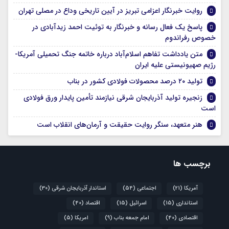
روایت خبرنگار اعزامی تبریز در آیین تاریخی وداع در مصلی تهران
پاسخ یک فعال رسانه و خبرنگار به توئیت احمد زیدآبادی در
خصوص رفراندوم
متن یادداشت تفاهم اسلام‌آباد درباره خاتمه جنگ تحمیلی آمریکا-
رژیم صهیونیستی علیه ایران
تولید ۲۰ درصد محصولات فولادی کشور در بناب
زنجیره تولید آذربایجان شرقی نیازمند تأمین پایدار ورق فولادی
است
هنر متعهد، سنگر روایت حقیقت و آرمان‌های انقلاب است
برچسب ها
آمریکا
(21)
اجتماعی
(54)
استاندار آذربایجان شرقی
(30)
استانداری
(15)
اسرائیل
(15)
اقتصاد
(40)
اقتصادی
(40)
امام جمعه بناب
(9)
امریکا
(5)