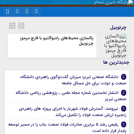
نام کاربری یا نشانی ایمیل
اینستاگرام
تلگرام
چرنوبیل
سروش
ایتا
پاکسازی محیط‌های رادیواکتیو با قارچ مرموز
چرنوبیل
رمز عبور
آپارات
واتساپ
جديدترين ها
مرا به خاطر بسپار
دانشگاه صنعتی تبریز؛ میزبان گفت‌وگوی راهبردی دانشگاه،
صنعت و دولت برای حل مسائل جامعه
انتشار نخستین شماره مجله علمی ـ پژوهشی ریاضی دانشگاه
صنعتی تبریز
نیرومند: گسترش فولاد شهریار با اجرای پروژه های راهبردی
زنجیره ارزش صنعت فولاد را تکمیل می‌کند
رفیعی رشد ۵ برابری صادرات فولاد صنعت بناب را در مسیر توسعه
پایدار قرار داده است