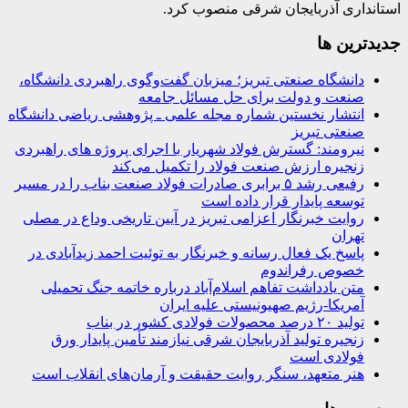
استانداری آذربایجان شرقی منصوب کرد.
جديدترين ها
دانشگاه صنعتی تبریز؛ میزبان گفت‌وگوی راهبردی دانشگاه،
صنعت و دولت برای حل مسائل جامعه
انتشار نخستین شماره مجله علمی ـ پژوهشی ریاضی دانشگاه
صنعتی تبریز
نیرومند: گسترش فولاد شهریار با اجرای پروژه های راهبردی
زنجیره ارزش صنعت فولاد را تکمیل می‌کند
رفیعی رشد ۵ برابری صادرات فولاد صنعت بناب را در مسیر
توسعه پایدار قرار داده است
روایت خبرنگار اعزامی تبریز در آیین تاریخی وداع در مصلی
تهران
پاسخ یک فعال رسانه و خبرنگار به توئیت احمد زیدآبادی در
خصوص رفراندوم
متن یادداشت تفاهم اسلام‌آباد درباره خاتمه جنگ تحمیلی
آمریکا-رژیم صهیونیستی علیه ایران
تولید ۲۰ درصد محصولات فولادی کشور در بناب
زنجیره تولید آذربایجان شرقی نیازمند تأمین پایدار ورق
فولادی است
هنر متعهد، سنگر روایت حقیقت و آرمان‌های انقلاب است