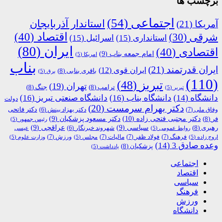
برچسب ها
اجتماعی
(54)
استاندار آذربایجان
آمریکا
(21)
اقتصاد
(40)
شرقی
(30)
استانداری
(15)
اسرائیل
(15)
ایران
(80)
اقتصادی
(40)
امام جمعه بناب
(9)
امریکا
(5)
بناب
ایران قدرتمند
(21)
ایران قوی
(12)
باقری بنابی
(8)
برق
(5)
(110)
تبریز
(48)
تهران
(19)
ترامپ
(8)
جنگ
(8)
تبریر
(5)
دانشگاه
(14)
دانشگاه بناب
(16)
دانشگاه صنعتی تبریز
(16)
دولت
دکتر بهرام سرمست
(20)
دکتر فاتحی
وفاق ملی
(7)
دکتر بهزاد بینش
(6)
دکتر مجتبی فتحی زاده
(10)
فر
(8)
دکتر مسعود پزشکیان
(9)
رئیس جمهور
(5)
رهبری
(8)
سیاسی
(9)
عراقچی
(9)
شهروند خبرنگار
(6)
روابط عمومی
(5)
عیسی
فرهنگ
(7)
فولاد ظفر
(7)
مالیات
(7)
ورزش
(7)
اروج زاده
(5)
مجلس
(5)
وزارت علوم
(5)
وعده صادق 3
(14)
پزشکیان
(8)
یادداشت
(5)
اجتماعی
اقتصاد
سیاسی
فرهنگ
ورزش
دانشگاه