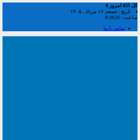
کل
455
امروز
0
تاریخ : جمعه, ۱۶ مرداد , ۱۴۰۵
ساعت :
8:18:26
تماس با ما