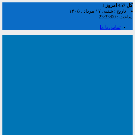
کل
457
امروز
1
تاریخ : شنبه, ۱۷ مرداد , ۱۴۰۵
ساعت :
23:33:01
تماس با ما