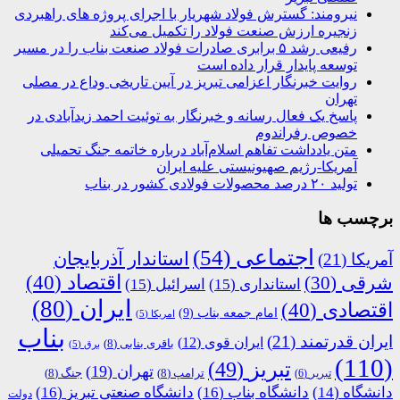
نیرومند: گسترش فولاد شهریار با اجرای پروژه های راهبردی
زنجیره ارزش صنعت فولاد را تکمیل می‌کند
رفیعی رشد ۵ برابری صادرات فولاد صنعت بناب را در مسیر
توسعه پایدار قرار داده است
روایت خبرنگار اعزامی تبریز در آیین تاریخی وداع در مصلی
تهران
پاسخ یک فعال رسانه و خبرنگار به توئیت احمد زیدآبادی در
خصوص رفراندوم
متن یادداشت تفاهم اسلام‌آباد درباره خاتمه جنگ تحمیلی
آمریکا-رژیم صهیونیستی علیه ایران
تولید ۲۰ درصد محصولات فولادی کشور در بناب
برچسب ها
اجتماعی
(54)
استاندار آذربایجان
آمریکا
(21)
اقتصاد
(40)
شرقی
(30)
استانداری
(15)
اسرائیل
(15)
ایران
(80)
اقتصادی
(40)
امام جمعه بناب
(9)
امریکا
(5)
بناب
ایران قدرتمند
(21)
ایران قوی
(12)
باقری بنابی
(8)
برق
(5)
(110)
تبریز
(49)
تهران
(19)
ترامپ
(8)
جنگ
(8)
تبریر
(6)
دانشگاه
(14)
دانشگاه بناب
(16)
دانشگاه صنعتی تبریز
(16)
دولت