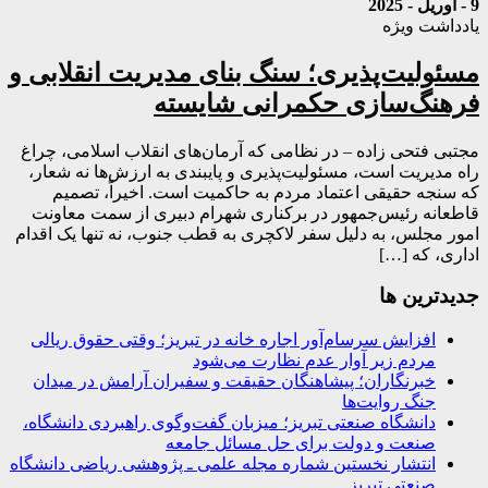
9 - آوریل - 2025
یادداشت ویژه
مسئولیت‌پذیری؛ سنگ بنای مدیریت انقلابی و
فرهنگ‌سازی حکمرانی شایسته
مجتبی فتحی زاده – در نظامی که آرمان‌های انقلاب اسلامی، چراغ
راه مدیریت است، مسئولیت‌پذیری و پایبندی به ارزش‌ها نه شعار،
که سنجه حقیقی اعتماد مردم به حاکمیت است. اخیراً، تصمیم
قاطعانه رئیس‌جمهور در برکناری شهرام دبیری از سمت معاونت
امور مجلس، به دلیل سفر لاکچری به قطب جنوب، نه تنها یک اقدام
اداری، که […]
جديدترين ها
افزایش سرسام‌آور اجاره خانه در تبریز؛ وقتی حقوق ریالی
مردم زیر آوار عدم نظارت می‌شود
خبرنگاران؛ پیشاهنگان حقیقت و سفیران آرامش در میدان
جنگ روایت‌ها
دانشگاه صنعتی تبریز؛ میزبان گفت‌وگوی راهبردی دانشگاه،
صنعت و دولت برای حل مسائل جامعه
انتشار نخستین شماره مجله علمی ـ پژوهشی ریاضی دانشگاه
صنعتی تبریز