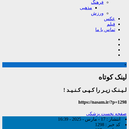
فرهنگ
مذهبی
ورزش
عکس
فیلم
تماس با ما
×
لینک کوتاه
لـیـنـک زیـر را کـپـی کـنـیـد !
https://nasam.ir/?p=1298
صفحه نخست
پزشکی
انتشار :
17 - مارس - 2025 - 16:39
کد خبر :
1298