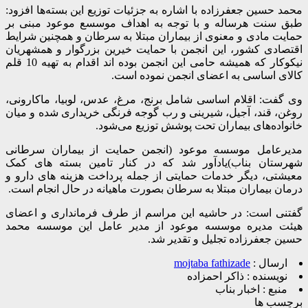
محمد حسین جعفرزاده با اشاره به جزئیات توزیع این بسته‌ها افزود:
طبق سنت هرساله و با توجه به اهداف موسسع موعود مبنی بر
حمایت مادی و معنوی از بیماران مبتلا به سرطان و همچنین شرایط
اقتصادی کشور، این انجمن با حمایت خیرین بزرگوار و همشهریان
نیکوکار که همیشه حامی این انجمن بوده اند اقدام به تهیه 10 قلم
کالای اساسی به اعضای انجمن نموده است.
وی گفت: اقلام اساسی شامل برنج، مرغ، عدس، لوبیا، ماکارونی،
روغن، قند، آجیل، شیرینی و رب گوجه فرنگی خریداری شده و میان
خانواده‌های بیماران تحت پوشش توزیع می‌شود.
مدیرعامل موسسه موعود (انجمن حمایت از بیماران سرطانی
شهرستان بناب)یادآور شد که در کنار تامین بسته های کمک
معیشتی، دیگر خدمات حمایتی از جمله پرداخت هزینه های دارو و
درمان بیماران مبتلا به سرطان بصورت ماهیانه در حال انجام است.
گفتنی است: در حاشیه این مراسم از طرف فرمانداری و اعضای
هیئت مدیره موسسه موعود از مدیر عامل این موسسه محمد
حسین جعفرزاده تجلیل و تقدیر شد.
ارسال :
mojtaba fathizade
نویسنده :
ذاکر احمزاده
منبع :
اخبار بناب
برچسب ها