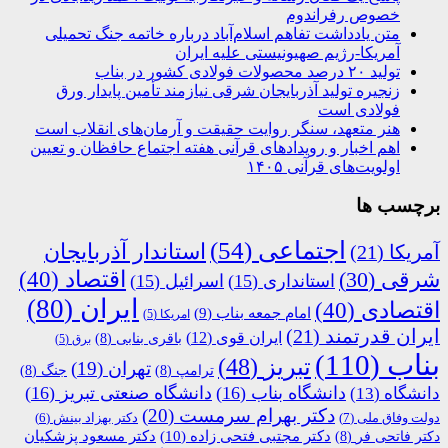
خصوص رفراندوم
متن یادداشت تفاهم اسلام‌آباد درباره خاتمه جنگ تحمیلی
آمریکا-رژیم صهیونیستی علیه ایران
تولید ۲۰ درصد محصولات فولادی کشور در بناب
زنجیره تولید آذربایجان شرقی نیازمند تأمین پایدار ورق
فولادی است
هنر متعهد، سنگر روایت حقیقت و آرمان‌های انقلاب است
اهم اخبار و رویدادهای قرآنی هفته اجتماع حافظان و تعیین
اولویت‌های قرآنی ۱۴۰۵
برچسب ها
اجتماعی
(54)
استاندار آذربایجان
آمریکا
(21)
اقتصاد
(40)
شرقی
(30)
استانداری
(15)
اسرائیل
(15)
ایران
(80)
اقتصادی
(40)
امام جمعه بناب
(9)
امریکا
(5)
ایران قدرتمند
(21)
ایران قوی
(12)
باقری بنابی
(8)
برق
(5)
بناب
(110)
تبریز
(48)
تهران
(19)
ترامپ
(8)
جنگ
(8)
دانشگاه بناب
(16)
دانشگاه صنعتی تبریز
(16)
دانشگاه
(13)
دکتر بهرام سرمست
(20)
دولت وفاق ملی
(7)
دکتر بهزاد بینش
(6)
دکتر مجتبی فتحی زاده
(10)
دکتر فاتحی فر
(8)
دکتر مسعود پزشکیان