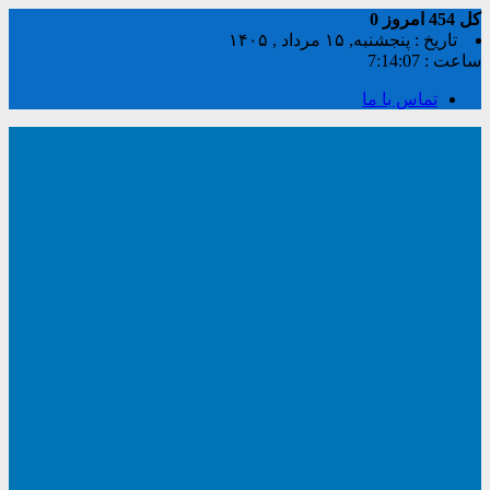
کل
454
امروز
0
تاریخ : پنجشنبه, ۱۵ مرداد , ۱۴۰۵
ساعت :
7:14:07
تماس با ما