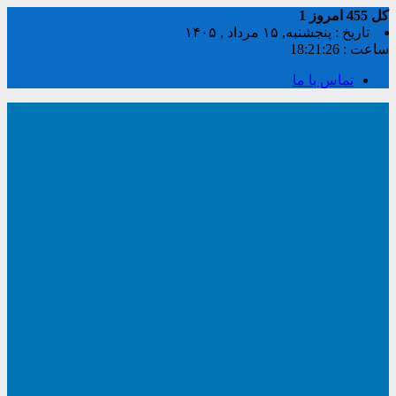
کل
455
امروز
1
تاریخ : پنجشنبه, ۱۵ مرداد , ۱۴۰۵
ساعت :
18:21:27
تماس با ما