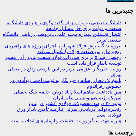
جديدترين ها
دانشگاه صنعتی تبریز؛ میزبان گفت‌وگوی راهبردی دانشگاه،
صنعت و دولت برای حل مسائل جامعه
انتشار نخستین شماره مجله علمی ـ پژوهشی ریاضی دانشگاه
صنعتی تبریز
نیرومند: گسترش فولاد شهریار با اجرای پروژه های راهبردی
زنجیره ارزش صنعت فولاد را تکمیل می‌کند
رفیعی رشد ۵ برابری صادرات فولاد صنعت بناب را در مسیر
توسعه پایدار قرار داده است
روایت خبرنگار اعزامی تبریز در آیین تاریخی وداع در مصلی
تهران
پاسخ یک فعال رسانه و خبرنگار به توئیت احمد زیدآبادی در
خصوص رفراندوم
متن یادداشت تفاهم اسلام‌آباد درباره خاتمه جنگ تحمیلی
آمریکا-رژیم صهیونیستی علیه ایران
تولید ۲۰ درصد محصولات فولادی کشور در بناب
زنجیره تولید آذربایجان شرقی نیازمند تأمین پایدار ورق
فولادی است
هنر متعهد، سنگر روایت حقیقت و آرمان‌های انقلاب است
برچسب ها