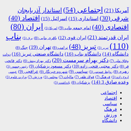
اجتماعی
(54)
استاندار آذربایجان
آمریکا
(21)
اقتصاد
(40)
شرقی
(30)
استانداری
(15)
اسرائیل
(15)
ایران
(80)
اقتصادی
(40)
امام جمعه بناب
(9)
امریکا
(5)
بناب
ایران قدرتمند
(21)
ایران قوی
(12)
باقری بنابی
(8)
برق
(5)
(110)
تبریز
(48)
تهران
(19)
ترامپ
(8)
جنگ
(8)
تبریر
(5)
دانشگاه
(14)
دانشگاه بناب
(16)
دانشگاه صنعتی تبریز
(16)
دولت
دکتر بهرام سرمست
(20)
دکتر فاتحی
وفاق ملی
(7)
دکتر بهزاد بینش
(6)
دکتر مجتبی فتحی زاده
(10)
فر
(8)
دکتر مسعود پزشکیان
(9)
رئیس جمهور
(5)
رهبری
(8)
سیاسی
(9)
عراقچی
(9)
شهروند خبرنگار
(6)
روابط عمومی
(5)
عیسی
فرهنگ
(7)
فولاد ظفر
(7)
مالیات
(7)
ورزش
(7)
اروج زاده
(5)
مجلس
(5)
وزارت علوم
(5)
وعده صادق 3
(14)
پزشکیان
(8)
یادداشت
(5)
اجتماعی
اقتصاد
سیاسی
فرهنگ
ورزش
دانشگاه