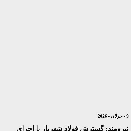
9 - جولای - 2026
نیرومند: گسترش فولاد شهریار با اجرای