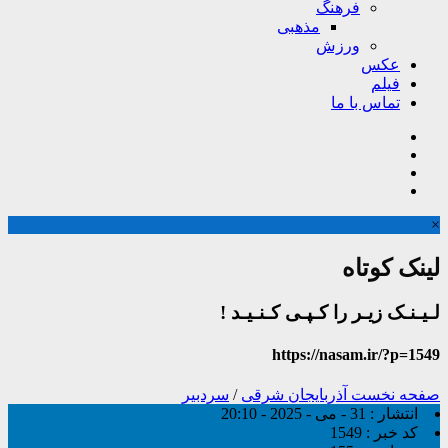
فرهنگ
مذهبی
ورزش
عکس
فیلم
تماس با ما
×
لینک کوتاه
لـیـنـک زیـر را کـپـی کـنـیـد !
https://nasam.ir/?p=1549
صفحه نخست
آذربایجان شرقی
/
سردبیر
انتشار :
31 - می - 2025 - 20:10
کد خبر :
1549