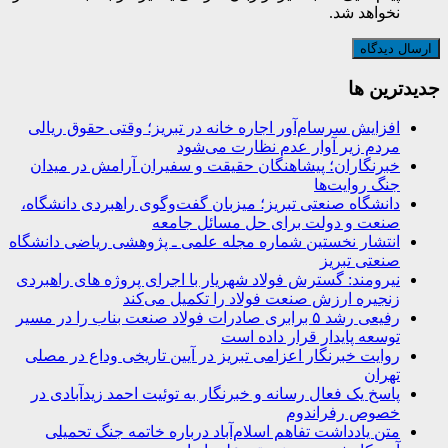
نخواهد شد.
جديدترين ها
افزایش سرسام‌آور اجاره خانه در تبریز؛ وقتی حقوق ریالی
مردم زیر آوار عدم نظارت می‌شود
خبرنگاران؛ پیشاهنگان حقیقت و سفیران آرامش در میدان
جنگ روایت‌ها
دانشگاه صنعتی تبریز؛ میزبان گفت‌وگوی راهبردی دانشگاه،
صنعت و دولت برای حل مسائل جامعه
انتشار نخستین شماره مجله علمی ـ پژوهشی ریاضی دانشگاه
صنعتی تبریز
نیرومند: گسترش فولاد شهریار با اجرای پروژه های راهبردی
زنجیره ارزش صنعت فولاد را تکمیل می‌کند
رفیعی رشد ۵ برابری صادرات فولاد صنعت بناب را در مسیر
توسعه پایدار قرار داده است
روایت خبرنگار اعزامی تبریز در آیین تاریخی وداع در مصلی
تهران
پاسخ یک فعال رسانه و خبرنگار به توئیت احمد زیدآبادی در
خصوص رفراندوم
متن یادداشت تفاهم اسلام‌آباد درباره خاتمه جنگ تحمیلی