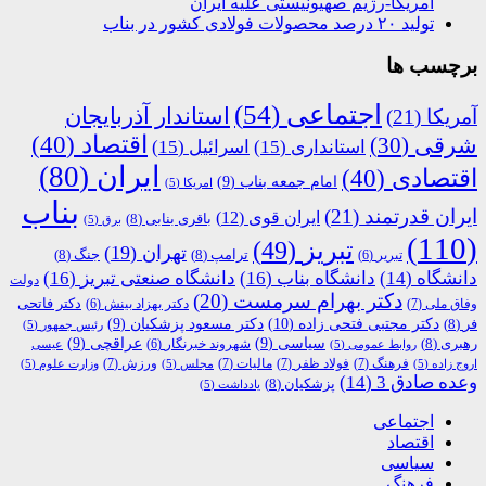
آمریکا-رژیم صهیونیستی علیه ایران
تولید ۲۰ درصد محصولات فولادی کشور در بناب
برچسب ها
اجتماعی
(54)
استاندار آذربایجان
آمریکا
(21)
اقتصاد
(40)
شرقی
(30)
استانداری
(15)
اسرائیل
(15)
ایران
(80)
اقتصادی
(40)
امام جمعه بناب
(9)
امریکا
(5)
بناب
ایران قدرتمند
(21)
ایران قوی
(12)
باقری بنابی
(8)
برق
(5)
(110)
تبریز
(49)
تهران
(19)
ترامپ
(8)
جنگ
(8)
تبریر
(6)
دانشگاه
(14)
دانشگاه بناب
(16)
دانشگاه صنعتی تبریز
(16)
دولت
دکتر بهرام سرمست
(20)
دکتر فاتحی
وفاق ملی
(7)
دکتر بهزاد بینش
(6)
دکتر مجتبی فتحی زاده
(10)
فر
(8)
دکتر مسعود پزشکیان
(9)
رئیس جمهور
(5)
رهبری
(8)
سیاسی
(9)
عراقچی
(9)
شهروند خبرنگار
(6)
روابط عمومی
(5)
عیسی
فرهنگ
(7)
فولاد ظفر
(7)
مالیات
(7)
ورزش
(7)
اروج زاده
(5)
مجلس
(5)
وزارت علوم
(5)
وعده صادق 3
(14)
پزشکیان
(8)
یادداشت
(5)
اجتماعی
اقتصاد
سیاسی
فرهنگ