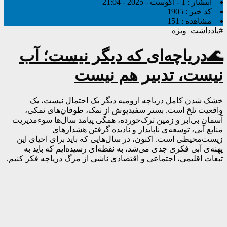
انتشار :
1 - آگوست - 2025 - 21:04
کد خبر :
1905
مشاهده :
151
#یادداشت_ویژه
🌊‌دریاچه‌ای که دیگر نیست؛ آب
نیست، تدبیر هم نیست
خشک شدن کامل دریاچه ارومیه دیگر یک احتمال نیست، یک
واقعیت تلخ است. بستر سفیدپوش از نمک، طوفان‌های نمکی،
آسمانِ بی‌ابر و زمین ترک‌خورده، همگی پیامد سال‌ها سوء‌مدیریت
منابع آبی، توسعه‌ی ناپایدار و نادیده گرفتن هشدارهای
زیست‌محیطی است. اکنون، در سال‌هایی که باید برای احیای این
پهنه‌ی آبی فکری جدی می‌شد، به نقطه‌ای رسیده‌ایم که باید به
تبعات اقلیمی، اجتماعی و اقتصادی ناشی از مرگ دریاچه فکر کنیم.