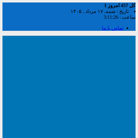
کل
457
امروز
1
تاریخ : شنبه, ۱۷ مرداد , ۱۴۰۵
ساعت :
3:11:26
تماس با ما