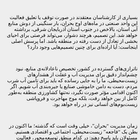
بسیاری از کارشناسان معتقدند در صورت توقف یا تعلیق فعالیت
این واحد صنعتی در ماه‌های اوج بحران، بار سنگینی از دوش منابع
آبی استان، بالاخص در جنوب استان آذربایجان شرقی، برداشته
خواهد شد. این تصمیم، هرچند دشوار، می‌تواند فرصتی برای احیای
بخشی از تعادل از دست رفته در منطقه باشد. اما پرسش اصلی
اینجاست: آیا اراده‌ای برای چنین تصمیم‌هایی وجود دارد؟
ناترازی‌های گسترده در کشور، تخصیص ناعادلانه‌ی منابع، نبود
چشم‌انداز دقیق برای مدیریت آب و غفلت از هشدارهای
زیست‌محیطی، ما را به جایی رسانده که باید برای تأمین آب شرب
مردم، دست به دامن خاموشی صنایع یا جیره‌بندی آب شویم. اگر
اکنون اقدامی مؤثر صورت نگیرد، نه‌تنها کشاورزی منطقه به‌طور
کامل از بین خواهد رفت، بلکه موج مهاجرت و فروپاشی
زیست‌بوم‌های انسانی نیز در راه خواهد بود.
زمان مدیریت “بحران”، خیلی وقت است که گذشته؛ ما اکنون در
بطن یک “فاجعه” زیست‌محیطی، اجتماعی و اقتصادی هستیم.
مسئولان باید پاسخ دهند: در کدام منطق توسعه‌محور، فعالیت