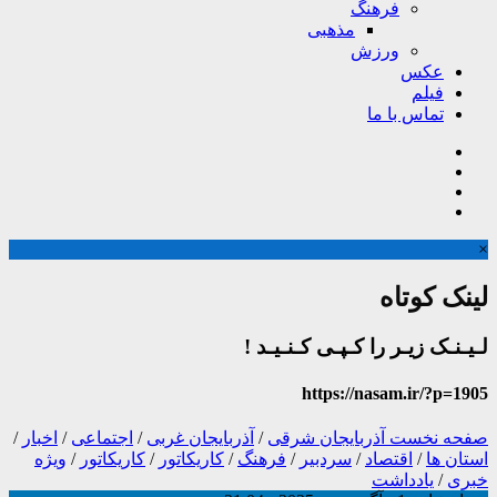
فرهنگ
مذهبی
ورزش
عکس
فیلم
تماس با ما
×
لینک کوتاه
لـیـنـک زیـر را کـپـی کـنـیـد !
https://nasam.ir/?p=1905
صفحه نخست
آذربایجان شرقی
/
آذربایجان غربی
/
اجتماعی
/
اخبار
/
استان ها
/
اقتصاد
/
سردبیر
/
فرهنگ
/
کاریکاتور
/
کاریکاتور
/
ویژه
خبری
/
یادداشت