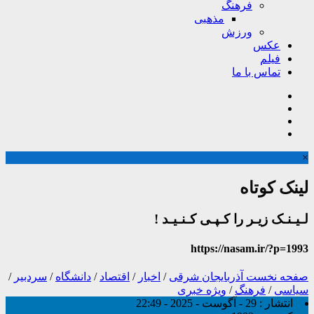
فرهنگ
مذهبی
ورزش
عکس
فیلم
تماس با ما
×
لینک کوتاه
لـیـنـک زیـر را کـپـی کـنـیـد !
https://nasam.ir/?p=1993
صفحه نخست
آذربایجان شرقی
/
اخبار
/
اقتصاد
/
دانشگاه
/
سردبیر
/
سیاسی
/
فرهنگ
/
ویژه خبری
انتشار :
29 - آگوست - 2025 - 22:49