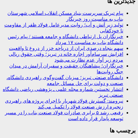
جديدترين ها
پیام تبریک سرپرست بنیاد مسکن انقلاب اسلامی شهرستان
بناب به مناسبت روز خبرنگار
تولید زیر آتش و آب؛ روایت مدیرعامل فولاد ظفر از مقاومت
تا خودکفایی
خبرنگاران پل ارتباطی دانشگاه و جامعه هستند / پیام رئیس
دانشگاه بناب به مناسبت ۱۷ مرداد
سهم پنجاه درصدی ایران از دریاچه خزر از دروغ تا واقعیت
افزایش سرسام‌آور اجاره خانه در تبریز؛ وقتی حقوق ریالی
مردم زیر آوار عدم نظارت می‌شود
خبرنگاران؛ پیشاهنگان حقیقت و سفیران آرامش در میدان
جنگ روایت‌ها
دانشگاه صنعتی تبریز؛ میزبان گفت‌وگوی راهبردی دانشگاه،
صنعت و دولت برای حل مسائل جامعه
انتشار نخستین شماره مجله علمی ـ پژوهشی ریاضی دانشگاه
صنعتی تبریز
نیرومند: گسترش فولاد شهریار با اجرای پروژه های راهبردی
زنجیره ارزش صنعت فولاد را تکمیل می‌کند
رفیعی رشد ۵ برابری صادرات فولاد صنعت بناب را در مسیر
توسعه پایدار قرار داده است
برچسب ها