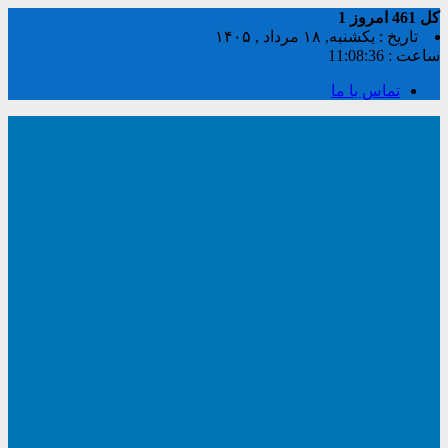
کل
461
امروز
1
تاریخ : یکشنبه, ۱۸ مرداد , ۱۴۰۵
ساعت :
11:08:37
تماس با ما