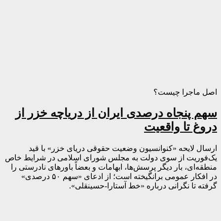
اصل ماجرا چیست؟
سهم پنجاه درصدی ایران از دریاچه خزر از
دروغ تا واقعیت
ارسال لایحه «کنوانسیون وضعیت حقوقی دریای خزر» با قید
یک‌فوریت از سوی دولت به مجلس شورای اسلامی در شرایط خاص
منطقه‌ای، بار دیگر پرسش‌ها، ابهامات و بعضاً باورهای نادرستی را
در افکار عمومی برانگیخته است؛ از ادعای «سهم ۵۰ درصدی»
گرفته تا نگرانی درباره «خط آستارا-حسینقلی».