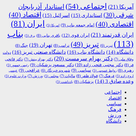
اجتماعی
(54)
استاندار آذربایجان
آمریکا
(21)
اقتصاد
(40)
شرقی
(30)
استانداری
(15)
اسرائیل
(15)
ایران
(81)
اقتصادی
(40)
امام جمعه بناب
(9)
امریکا
(5)
بناب
ایران قدرتمند
(21)
ایران قوی
(12)
باقری بنابی
(8)
برق
(5)
(113)
تبریز
(49)
تهران
(19)
ترامپ
(8)
جنگ
(8)
تبریر
(6)
دانشگاه
(14)
دانشگاه بناب
(16)
دانشگاه صنعتی تبریز
(16)
دولت
دکتر بهرام سرمست
(20)
دکتر فاتحی
وفاق ملی
(7)
دکتر بهزاد بینش
(7)
دکتر مجتبی فتحی زاده
(10)
فر
(8)
دکتر مسعود پزشکیان
(9)
رئیس جمهور
(5)
رهبری
(8)
سیاسی
(9)
عراقچی
(9)
شهروند خبرنگار
(6)
روابط عمومی
(5)
عیسی
فولاد ظفر
(8)
فرهنگ
(7)
مالیات
(7)
ورزش
(7)
اروج زاده
(5)
مجلس
(5)
وزارت علوم
(5)
وعده صادق 3
(14)
پزشکیان
(8)
یادداشت
(5)
اجتماعی
اقتصاد
سیاسی
فرهنگ
ورزش
دانشگاه