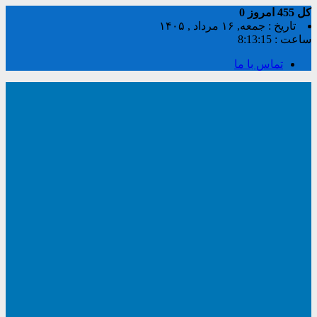
کل
455
امروز
0
تاریخ : جمعه, ۱۶ مرداد , ۱۴۰۵
ساعت :
8:13:15
تماس با ما