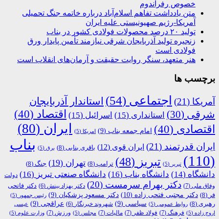
خصوص رفراندوم
متن یادداشت تفاهم اسلام‌آباد درباره خاتمه جنگ تحمیلی
آمریکا-رژیم صهیونیستی علیه ایران
تولید ۲۰ درصد محصولات فولادی کشور در بناب
زنجیره تولید آذربایجان شرقی نیازمند تأمین پایدار ورق
فولادی است
هنر متعهد، سنگر روایت حقیقت و آرمان‌های انقلاب است
برچسب ها
اجتماعی
(54)
استاندار آذربایجان
آمریکا
(21)
اقتصاد
(40)
شرقی
(30)
استانداری
(15)
اسرائیل
(15)
ایران
(80)
اقتصادی
(40)
امام جمعه بناب
(9)
امریکا
(5)
بناب
ایران قدرتمند
(21)
ایران قوی
(12)
باقری بنابی
(8)
برق
(5)
(110)
تبریز
(48)
تهران
(19)
ترامپ
(8)
جنگ
(8)
تبریر
(5)
دانشگاه
(14)
دانشگاه بناب
(16)
دانشگاه صنعتی تبریز
(16)
دولت
دکتر بهرام سرمست
(20)
دکتر فاتحی
وفاق ملی
(7)
دکتر بهزاد بینش
(6)
دکتر مجتبی فتحی زاده
(10)
فر
(8)
دکتر مسعود پزشکیان
(9)
رئیس جمهور
(5)
رهبری
(8)
سیاسی
(9)
عراقچی
(9)
شهروند خبرنگار
(6)
روابط عمومی
(5)
عیسی
فرهنگ
(7)
فولاد ظفر
(7)
مالیات
(7)
ورزش
(7)
اروج زاده
(5)
مجلس
(5)
وزارت علوم
(5)