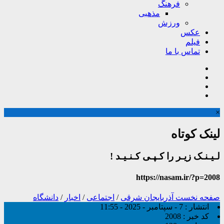
فرهنگ
مذهبی
ورزش
عکس
فیلم
تماس با ما
×
لینک کوتاه
لـیـنـک زیـر را کـپـی کـنـیـد !
https://nasam.ir/?p=2008
صفحه نخست
آذربایجان شرقی
/
اجتماعی
/
اخبار
/
دانشگاه
انتشار :
7 - سپتامبر - 2025 - 11:55
کد خبر :
2008