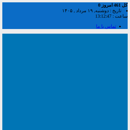
کل
461
امروز
0
تاریخ : دوشنبه, ۱۹ مرداد , ۱۴۰۵
ساعت :
13:12:48
تماس با ما