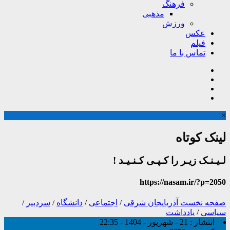
فرهنگ
مذهبی
ورزش
عکس
فیلم
تماس با ما
×
لینک کوتاه
لـیـنـک زیـر را کـپـی کـنـیـد !
https://nasam.ir/?p=2050
صفحه نخست
آذربایجان شرقی
/
اجتماعی
/
دانشگاه
/
سردبیر
/
سیاسی
/
یادداشت
انتشار :
21 - شهریور - 1404 - 22:35