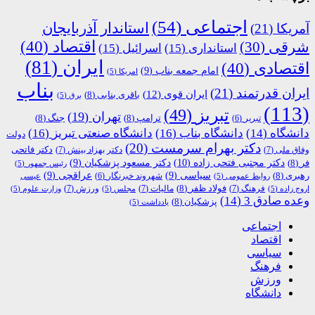
اجتماعی
(54)
استاندار آذربایجان
آمریکا
(21)
اقتصاد
(40)
شرقی
(30)
استانداری
(15)
اسرائیل
(15)
ایران
(81)
اقتصادی
(40)
امام جمعه بناب
(9)
امریکا
(5)
بناب
ایران قدرتمند
(21)
ایران قوی
(12)
باقری بنابی
(8)
برق
(5)
(113)
تبریز
(49)
تهران
(19)
ترامپ
(8)
جنگ
(8)
تبریر
(6)
دانشگاه
(14)
دانشگاه بناب
(16)
دانشگاه صنعتی تبریز
(16)
دولت
دکتر بهرام سرمست
(20)
دکتر فاتحی
وفاق ملی
(7)
دکتر بهزاد بینش
(7)
دکتر مجتبی فتحی زاده
(10)
فر
(8)
دکتر مسعود پزشکیان
(9)
رئیس جمهور
(5)
رهبری
(8)
سیاسی
(9)
عراقچی
(9)
شهروند خبرنگار
(6)
روابط عمومی
(5)
عیسی
فولاد ظفر
(8)
فرهنگ
(7)
مالیات
(7)
ورزش
(7)
اروج زاده
(5)
مجلس
(5)
وزارت علوم
(5)
وعده صادق 3
(14)
پزشکیان
(8)
یادداشت
(5)
اجتماعی
اقتصاد
سیاسی
فرهنگ
ورزش
دانشگاه