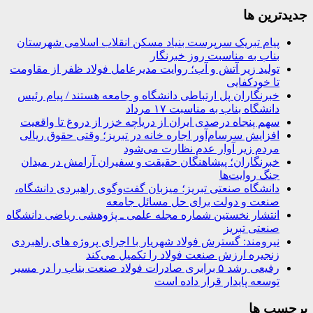
جديدترين ها
پیام تبریک سرپرست بنیاد مسکن انقلاب اسلامی شهرستان
بناب به مناسبت روز خبرنگار
تولید زیر آتش و آب؛ روایت مدیرعامل فولاد ظفر از مقاومت
تا خودکفایی
خبرنگاران پل ارتباطی دانشگاه و جامعه هستند / پیام رئیس
دانشگاه بناب به مناسبت ۱۷ مرداد
سهم پنجاه درصدی ایران از دریاچه خزر از دروغ تا واقعیت
افزایش سرسام‌آور اجاره خانه در تبریز؛ وقتی حقوق ریالی
مردم زیر آوار عدم نظارت می‌شود
خبرنگاران؛ پیشاهنگان حقیقت و سفیران آرامش در میدان
جنگ روایت‌ها
دانشگاه صنعتی تبریز؛ میزبان گفت‌وگوی راهبردی دانشگاه،
صنعت و دولت برای حل مسائل جامعه
انتشار نخستین شماره مجله علمی ـ پژوهشی ریاضی دانشگاه
صنعتی تبریز
نیرومند: گسترش فولاد شهریار با اجرای پروژه های راهبردی
زنجیره ارزش صنعت فولاد را تکمیل می‌کند
رفیعی رشد ۵ برابری صادرات فولاد صنعت بناب را در مسیر
توسعه پایدار قرار داده است
برچسب ها