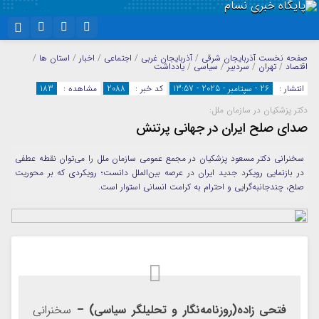
نام کاربری یا نشانی ایمیل
اینستاگرام
تلگرام
صفحه نخست
آذربایجان شرقی
/
آذربایجان غربی
/
اجتماعی
/
اخبار
/
استان ها
/
اقتصاد
/
تهران
/
سردبیر
/
سیاسی
/
یادداشت
سروش
ایتا
انتشار :
26 - سپتامبر - 2025 - 13:57
کد خبر :
2088
مشاهده :
183
رمز عبور
دکتر پزشکیان در سازمان ملل:
آپارات
واتساپ
صدای صلح ایران در جهانی پرتنش
سخنرانی دکتر مسعود پزشکیان در مجمع عمومی سازمان ملل را می‌توان نقطه عطفی
مرا به خاطر بسپار
در بازنمایی رویکرد جدید ایران در عرصه بین‌الملل دانست؛ رویکردی که بر محوریت
صلح، چندجانبه‌گرایی و احترام به کرامت انسانی استوار است.
فتحی زاده(روزنامه‌نگار و تحلیلگر سیاسی) –
سخنرانی