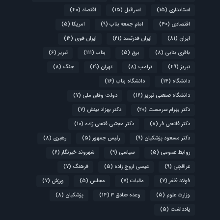
استانداری
(15)
اسرائیل
(15)
اقتصاد
(40)
اقتصادی
(40)
امام جمعه بناب
(9)
امریکا
(5)
ایران
(81)
ایران قدرتمند
(21)
ایران قوی
(12)
باقری بنابی
(8)
برق
(5)
بناب
(111)
تبریر
(6)
تبریز
(49)
ترامپ
(8)
تهران
(19)
جنگ
(8)
دانشگاه
(14)
دانشگاه بناب
(16)
دانشگاه صنعتی تبریز
(16)
دولت وفاق ملی
(7)
دکتر بهرام سرمست
(20)
دکتر بهزاد بینش
(7)
دکتر فاتحی فر
(8)
دکتر مجتبی فتحی زاده
(10)
دکتر مسعود پزشکیان
(9)
رئیس جمهور
(5)
رهبری
(8)
روابط عمومی
(5)
سیاسی
(9)
شهروند خبرنگار
(6)
عراقچی
(9)
عیسی اروج زاده
(5)
فرهنگ
(7)
فولاد ظفر
(7)
مالیات
(7)
مجلس
(5)
ورزش
(7)
وزارت علوم
(5)
وعده صادق 3
(14)
پزشکیان
(8)
یادداشت
(5)