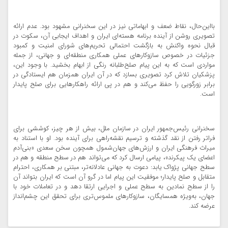
بااین‌حال، نقاط ضعف و ابهاماتی نیز در این سخنرانی مشهود بود. عدم ارائه
تصویری روشن از آینده برنامه هسته‌ای ایران و اهداف ایجابی آن، سکوت در
قبال نحوه واکنش به بازگشت احتمالی تحریم‌های شورای امنیت و کمبود
جزئیات در خصوص سازوکارهای عملی همکاری منطقه‌ای و جهانی، از جمله
مواردی است که به این پیام صلح‌طلبانه رنگی از ابهام بخشید. با وجود این،
پزشکیان تلاش کرد تصویری بسازد که در آن ایران همزمان هم ایستادگی در
برابر زورگویی را حفظ می‌کند و هم در پی ارائه راهکارهایی برای صلح پایدار
است.
سخنرانی رئیس‌جمهور ایران در سازمان ملل، بیش از هر چیز، کوششی برای
فراتر رفتن از نقد گذشته و ترسیم نقشه‌راهی برای آینده بود. او با استناد به
میراث فرهنگی ایران و ارزش‌های جهان‌شمول همچون سخن سعدی «بنی‌آدم
اعضای یک پیکرند»، پیامی ارسال کرد که می‌تواند هم در سطح منطقه و هم در
سطح جهانی پژواک یابد: دعوت به جهانی عادلانه‌تر، مبتنی بر همکاری، احترام
متقابل و صلح پایدار؛ موفقیت این پیام اما در گرو آن است که ایران بتواند آن
را از سطح نمادین به سطح عملی و اجرایی ارتقا دهد و در تعاملات خود با
جهان، به‌ویژه همسایگان، سازوکارهای ملموس‌تری برای تحقق این چشم‌انداز
عرضه کند.