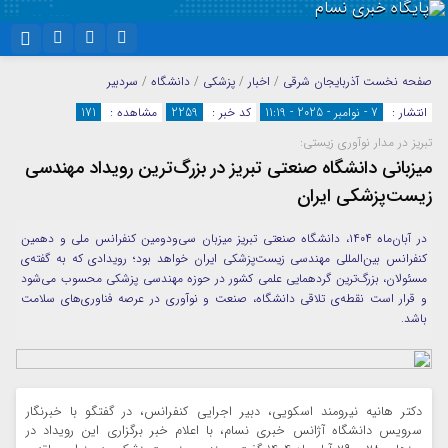
نام کاربری یا نشانی ایمیل
اینستاگرام
تلگرام
صفحه نخست
آذربایجان شرقی
/
اخبار
/
پزشکی
/
دانشگاه
/
سردبیر
انتشار :
7 - نوامبر - 2025 - 11:19
کد خبر :
2259
مشاهده :
171
سروش
ایتا
تبریز در مدار نوآوری زیستی:
رمز عبور
آپارات
واتساپ
میزبانی دانشگاه صنعتی تبریز در بزرگ‌ترین رویداد مهندسی
زیست‌پزشکی ایران
مرا به خاطر بسپار
در آبان‌ماه ۱۴۰۴، دانشگاه صنعتی تبریز میزبان سی‌ودومین کنفرانس ملی و دهمین
کنفرانس بین‌المللی مهندسی زیست‌پزشکی ایران خواهد بود؛ رویدادی که به گفته‌ی
مسئولان، بزرگ‌ترین گردهمایی علمی کشور در حوزه مهندسی پزشکی محسوب می‌شود
و قرار است نقطه‌ی تلاقی دانشگاه، صنعت و نوآوری در عرصه فناوری‌های سلامت
باشد.
دکتر هانیه نیرومند اسکویی، دبیر اجرایی کنفرانس، در گفتگو با خبرنگار
سرویس دانشگاه آژانس خبری نسام، با اعلام خبر برگزاری این رویداد در