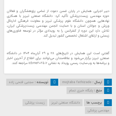
دبیر اجرایی همایش در پایان ضمن دعوت از تمامی پژوهشگران و فعالان
حوزه مهندسی زیست‌پزشکی تأکید کرد: دانشگاه صنعتی تبریز با همکاری
نهادهایی همچون دانشگاه علوم پزشکی تبریز و معاونت فرهنگی اداره‌کل
ورزش و جوانان استان و با حمایت انجمن مهندسی زیست‌پزشکی ایران،
تلاش دارد این دوره از کنفرانس را به رویدادی مؤثر در توسعه فناوری‌های
زیستی و ارتقای اشتغال تخصصی کشور تبدیل کند.
گفتنی است این همایش در تاریخ‌های ۲۸ و ۲۹ آبان‌ماه ۱۴۰۴ در دانشگاه
صنعتی تبریز برگزار می‌شود و علاقه‌مندان می‌توانند برای اطلاع از آخرین اخبار
و برنامه‌ها به وب‌سایت رسمی رویداد به نشانی icbme2025.ir مراجعه کنند.
ارسال :
mojtaba fathizade
نویسنده :
مجتبی فتحی زاده
منبع :
پایگاه خبری نسام
برچسب ها
دانشگاه صنعتی تبریز
زیست پزشکی
مهندسی پزشکی