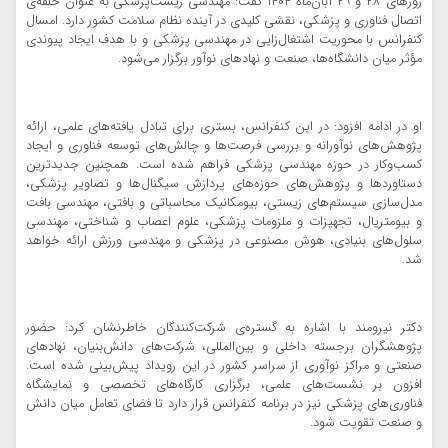
روزهای ۲۸ و ۲۹ آبان‌ماه ۱۴۰۴ گفت: مهندسی زیست‌پزشکی به عنوان حلقه‌ی
اتصال فناوری و پزشکی، نقشی کلیدی در آینده نظام سلامت کشور دارد. امسال
کنفرانس با محوریت اشتغال‌زایی در مهندسی پزشکی و با هدف ایجاد پیوندی
مؤثر میان دانشگاه‌ها، صنعت و نهادهای نوآور برگزار می‌شود.
او در ادامه افزود: در این کنفرانس، بستری برای تبادل یافته‌های علمی، ارائه
پژوهش‌های نوآورانه و بررسی فرصت‌ها و چالش‌های توسعه فناوری و ایجاد
کسب‌وکار در حوزه مهندسی پزشکی فراهم شده است. همچنین جدیدترین
دستاوردها و پژوهش‌های حوزه‌های پردازش سیگنال‌ها و تصاویر پزشکی،
مدل‌سازی سیستم‌های زیستی، بیومکانیک محاسباتی و بافتی، مهندسی بافت
و بیومتریال، تجهیزات و ملزومات پزشکی، علوم اعصاب و شناختی، مهندسی
سلول‌های بنیادی، هوش مصنوعی در پزشکی و مهندسی ورزش ارائه خواهد
شد.
دکتر نیرومند با اشاره به گستره‌ی شرکت‌کنندگان خاطرنشان کرد: حضور
پژوهشگران برجسته داخلی و بین‌المللی، شرکت‌های دانش‌بنیان، نهادهای
صنعتی و مراکز نوآوری از سراسر کشور در این رویداد پیش‌بینی شده است.
افزون بر نشست‌های علمی، برگزاری کارگاه‌های تخصصی و نمایشگاه
فناوری‌های پزشکی نیز در برنامه کنفرانس قرار دارد تا فضای تعامل میان دانش
و صنعت تقویت شود.