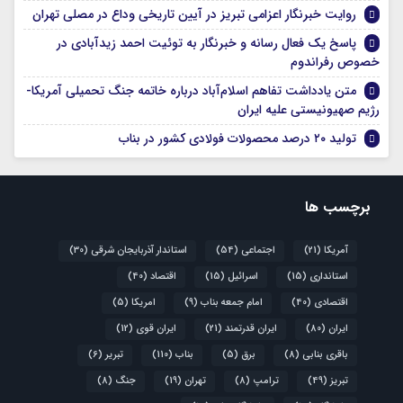
روایت خبرنگار اعزامی تبریز در آیین تاریخی وداع در مصلی تهران
پاسخ یک فعال رسانه و خبرنگار به توئیت احمد زیدآبادی در
خصوص رفراندوم
متن یادداشت تفاهم اسلام‌آباد درباره خاتمه جنگ تحمیلی آمریکا-
رژیم صهیونیستی علیه ایران
تولید ۲۰ درصد محصولات فولادی کشور در بناب
برچسب ها
آمریکا
(21)
اجتماعی
(54)
استاندار آذربایجان شرقی
(30)
استانداری
(15)
اسرائیل
(15)
اقتصاد
(40)
اقتصادی
(40)
امام جمعه بناب
(9)
امریکا
(5)
ایران
(80)
ایران قدرتمند
(21)
ایران قوی
(12)
باقری بنابی
(8)
برق
(5)
بناب
(110)
تبریر
(6)
تبریز
(49)
ترامپ
(8)
تهران
(19)
جنگ
(8)