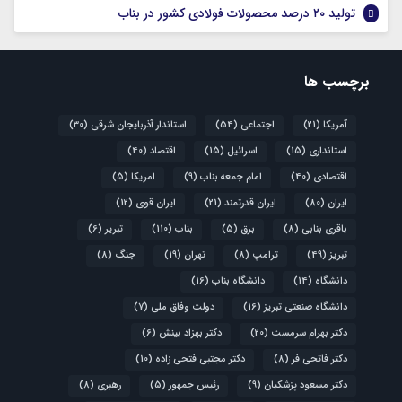
تولید ۲۰ درصد محصولات فولادی کشور در بناب
برچسب ها
آمریکا
(21)
اجتماعی
(54)
استاندار آذربایجان شرقی
(30)
استانداری
(15)
اسرائیل
(15)
اقتصاد
(40)
اقتصادی
(40)
امام جمعه بناب
(9)
امریکا
(5)
ایران
(80)
ایران قدرتمند
(21)
ایران قوی
(12)
باقری بنابی
(8)
برق
(5)
بناب
(110)
تبریر
(6)
تبریز
(49)
ترامپ
(8)
تهران
(19)
جنگ
(8)
دانشگاه
(14)
دانشگاه بناب
(16)
دانشگاه صنعتی تبریز
(16)
دولت وفاق ملی
(7)
دکتر بهرام سرمست
(20)
دکتر بهزاد بینش
(6)
دکتر فاتحی فر
(8)
دکتر مجتبی فتحی زاده
(10)
دکتر مسعود پزشکیان
(9)
رئیس جمهور
(5)
رهبری
(8)