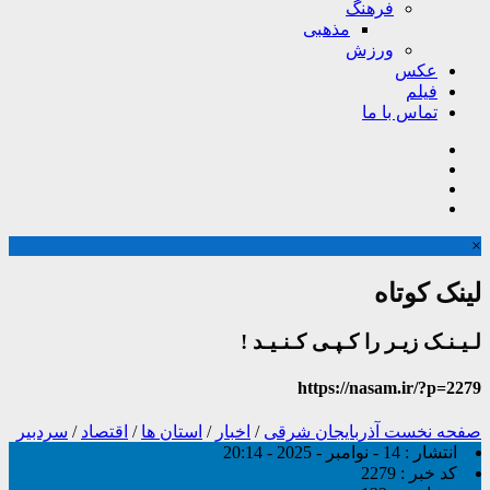
فرهنگ
مذهبی
ورزش
عکس
فیلم
تماس با ما
×
لینک کوتاه
لـیـنـک زیـر را کـپـی کـنـیـد !
https://nasam.ir/?p=2279
صفحه نخست
آذربایجان شرقی
/
اخبار
/
استان ها
/
اقتصاد
/
سردبیر
انتشار :
14 - نوامبر - 2025 - 20:14
کد خبر :
2279