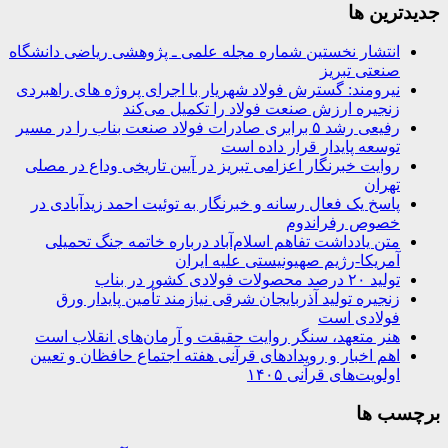
جديدترين ها
انتشار نخستین شماره مجله علمی ـ پژوهشی ریاضی دانشگاه
صنعتی تبریز
نیرومند: گسترش فولاد شهریار با اجرای پروژه های راهبردی
زنجیره ارزش صنعت فولاد را تکمیل می‌کند
رفیعی رشد ۵ برابری صادرات فولاد صنعت بناب را در مسیر
توسعه پایدار قرار داده است
روایت خبرنگار اعزامی تبریز در آیین تاریخی وداع در مصلی
تهران
پاسخ یک فعال رسانه و خبرنگار به توئیت احمد زیدآبادی در
خصوص رفراندوم
متن یادداشت تفاهم اسلام‌آباد درباره خاتمه جنگ تحمیلی
آمریکا-رژیم صهیونیستی علیه ایران
تولید ۲۰ درصد محصولات فولادی کشور در بناب
زنجیره تولید آذربایجان شرقی نیازمند تأمین پایدار ورق
فولادی است
هنر متعهد، سنگر روایت حقیقت و آرمان‌های انقلاب است
اهم اخبار و رویدادهای قرآنی هفته اجتماع حافظان و تعیین
اولویت‌های قرآنی ۱۴۰۵
برچسب ها