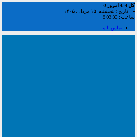
کل
454
امروز
0
تاریخ : پنجشنبه, ۱۵ مرداد , ۱۴۰۵
ساعت :
8:03:34
تماس با ما