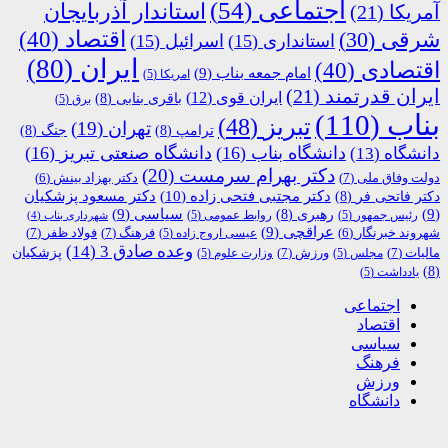
اجتماعی
(54)
استاندار آذربایجان
آمریکا
(21)
اقتصاد
(40)
شرقی
(30)
استانداری
(15)
اسرائیل
(15)
ایران
(80)
اقتصادی
(40)
امام جمعه بناب
(9)
امریکا
(5)
ایران قدرتمند
(21)
ایران قوی
(12)
باقری بنابی
(8)
برق
(5)
بناب
(110)
تبریز
(48)
تهران
(19)
ترامپ
(8)
جنگ
(8)
دانشگاه بناب
(16)
دانشگاه صنعتی تبریز
(16)
دانشگاه
(13)
دکتر بهرام سرمست
(20)
دولت وفاق ملی
(7)
دکتر بهزاد بینش
(6)
دکتر مجتبی فتحی زاده
(10)
دکتر فاتحی فر
(8)
دکتر مسعود پزشکیان
(9)
رهبری
(8)
سیاسی
(9)
رئیس جمهور
(5)
روابط عمومی
(5)
شهرداری بناب
(4)
عراقچی
(9)
فرهنگ
(7)
فولاد ظفر
(7)
شهروند خبرنگار
(6)
عیسی اروج زاده
(5)
وعده صادق 3
(14)
پزشکیان
مالیات
(7)
ورزش
(7)
مجلس
(5)
وزارت علوم
(5)
(8)
یادداشت
(5)
اجتماعی
اقتصاد
سیاسی
فرهنگ
ورزش
دانشگاه