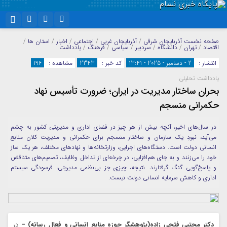
نام کاربری یا نشانی ایمیل
اینستاگرام
تلگرام
صفحه نخست
آذربایجان شرقی
/
آذربایجان غربی
/
اجتماعی
/
اخبار
/
استان ها
/
اقتصاد
/
تهران
/
دانشگاه
/
سردبیر
/
سیاسی
/
فرهنگ
/
یادداشت
سروش
ایتا
انتشار :
2 - دسامبر - 2025 - 13:41
کد خبر :
2343
مشاهده :
196
رمز عبور
یادداشت تحلیلی
آپارات
واتساپ
بحران ساختار مدیریت در ایران؛ ضرورت تأسیس نهاد
حکمرانی منسجم
مرا به خاطر بسپار
در سال‌های اخیر، آنچه بیش از هر چیز در فضای اداری و مدیریتی کشور به چشم
می‌آید، نبودِ یک سازمان و ساختار منسجم برای حکمرانی و مدیریت کلان منابع
انسانی دولت است. دستگاه‌های اجرایی، وزارتخانه‌ها و نهادهای مختلف، هر یک ساز
خود را می‌زنند و به جای هم‌افزایی، در چرخه‌ای از تداخل وظایف، تصمیم‌های متناقض
و پاسخ‌گویی گنگ گرفتارند. نتیجه، چیزی جز بی‌نظمی مدیریتی، فرسودگی سیستم
اداری و کاهش سرمایه انسانی دولت نیست.
دکتر مجتبی فتحی زاده(پژوهشگر حوزه منابع انسانی و فعال رسانه) –
در