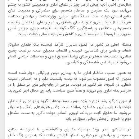
سال‌های اخیر، آنچه بیش از هر چیز در فضای اداری و مدیریتی کشور به چشم
می‌آید، نبودِ یک سازمان و ساختار منسجم برای حکمرانی و مدیریت کلان
منابع انسانی دولت است. دستگاه‌های اجرایی، وزارتخانه‌ها و نهادهای مختلف،
هر یک ساز خود را می‌زنند و به جای هم‌افزایی، در چرخه‌ای از تداخل وظایف،
تصمیم‌های متناقض و پاسخ‌گویی گنگ گرفتارند. نتیجه، چیزی جز بی‌نظمی
مدیریتی، فرسودگی سیستم اداری و کاهش سرمایه انسانی دولت نیست.
مسئله اصلی در کشور ما، کمبود مدیران کارآمد نیست؛ بلکه فقدان سازوکار
شفاف و علمی برای شناسایی، تربیت و انتصاب مدیران است. در غیاب چنین
نظامی، انتصاب‌ها بیشتر بر مبنای روابط، سلایق فردی و ملاحظات جناحی انجام
می‌شود تا بر اساس شایستگی و کارآمدی.
به همین سبب، ساختار اداری ما به بیماری مزمن بی‌ثباتی دچار شده است؛
مدیری که امروز منصوب می‌شود، نه برنامه بلندمدت دارد و نه احساس امنیت
شغلی. در نتیجه، هر تغییر در دولت، موجی از جابه‌جایی‌های بی‌منطق را در
سراسر بدنه اداری رقم می‌زند و عملاً هیچ سیاست پایداری مجال اجرا نمی‌یابد.
از سوی دیگر، رشد تورم و رکود مزمن دستمزدها، انگیزه و بهره‌وری کارمندان
دولت را به پایین‌ترین حد خود رسانده است. وقتی هزینه‌های زندگی چند برابر
می‌شود اما حقوق ثابت می‌ماند، نیروی انسانیِ دولت ناگزیر به سمت مشاغل
دوم یا خروج از بخش دولتی سوق می‌یابد.
در سال‌های اخیر، روند مهاجرت مدیران و کارشناسان با تجربه به صنایع
خصوصی و نهادهای غیر دولتی، نه تنها افزایش یافته، بلکه به نوعی زنگ خطر