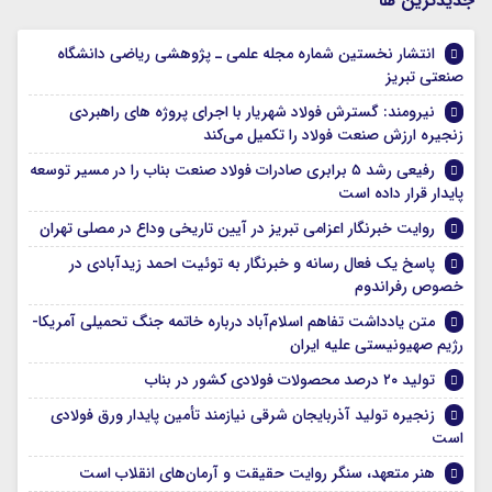
جديدترين ها
انتشار نخستین شماره مجله علمی ـ پژوهشی ریاضی دانشگاه
صنعتی تبریز
نیرومند: گسترش فولاد شهریار با اجرای پروژه های راهبردی
زنجیره ارزش صنعت فولاد را تکمیل می‌کند
رفیعی رشد ۵ برابری صادرات فولاد صنعت بناب را در مسیر توسعه
پایدار قرار داده است
روایت خبرنگار اعزامی تبریز در آیین تاریخی وداع در مصلی تهران
پاسخ یک فعال رسانه و خبرنگار به توئیت احمد زیدآبادی در
خصوص رفراندوم
متن یادداشت تفاهم اسلام‌آباد درباره خاتمه جنگ تحمیلی آمریکا-
رژیم صهیونیستی علیه ایران
تولید ۲۰ درصد محصولات فولادی کشور در بناب
زنجیره تولید آذربایجان شرقی نیازمند تأمین پایدار ورق فولادی
است
هنر متعهد، سنگر روایت حقیقت و آرمان‌های انقلاب است