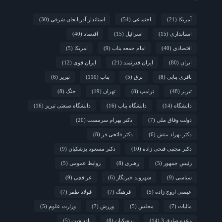
آمریکا
(21)
اجتماعی
(54)
استاندار آذربایجان شرقی
(30)
استانداری
(15)
اسرائیل
(15)
اقتصاد
(40)
اقتصادی
(40)
امام جمعه بناب
(9)
امریکا
(5)
ایران
(80)
ایران قدرتمند
(21)
ایران قوی
(12)
باقری بنابی
(8)
برق
(5)
بناب
(110)
تبریر
(6)
تبریز
(48)
ترامپ
(8)
تهران
(19)
جنگ
(8)
دانشگاه
(14)
دانشگاه بناب
(16)
دانشگاه صنعتی تبریز
(16)
دولت وفاق ملی
(7)
دکتر بهرام سرمست
(20)
دکتر بهزاد بینش
(6)
دکتر فاتحی فر
(8)
دکتر مجتبی فتحی زاده
(10)
دکتر مسعود پزشکیان
(9)
رئیس جمهور
(5)
رهبری
(8)
روابط عمومی
(5)
سیاسی
(9)
شهروند خبرنگار
(6)
عراقچی
(9)
عیسی اروج زاده
(5)
فرهنگ
(7)
فولاد ظفر
(7)
مالیات
(7)
مجلس
(5)
ورزش
(7)
وزارت علوم
(5)
وعده صادق 3
(14)
پزشکیان
(8)
یادداشت
(5)